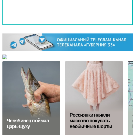
Россиянки начали
«
Челябинец поймал
массово покупать
к
царь-щуку
необычные шорты
Г