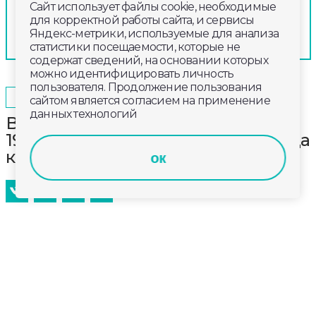
Сайт использует файлы cookie, необходимые
для корректной работы сайта, и сервисы
Яндекс-метрики, используемые для анализа
статистики посещаемости, которые не
содержат сведений, на основании которых
можно идентифицировать личность
пользователя. Продолжение пользования
2025-05-29
18:00
ОБЩЕСТВО
сайтом является согласием на применение
данных технологий
Во Владимире заказчик убийства
19-летней давности получил 23 года
колонии строгого режима
ок
Как сообщает региональный следком,
обвиняемый нанял киллера, чтобы расправиться
со своим знакомым. Поводом для убийства стало
желание занять его должность начальника службы
безопасности - на одном из рынков Владимира.