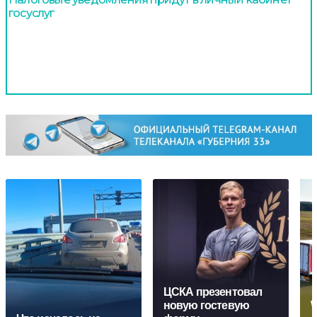
госуслуг
ЦСКА презентовал
новую гостевую
W