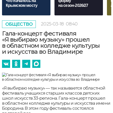
Что началось на
форму
о
Крымском мосту
на сезон-2026/27
а
2025-03-18
08:40
ОБЩЕСТВО
Гала-концерт фестиваля
«Я выбираю музыку» прошел
в областном колледже культуры
и искусства во Владимире
«Я выбираю музыку» — так называется областной
фестиваль учащихся старших классов детских
школ искусств 33-региона. Гала-концерт прошел
в областном колледже культуры и искусства имени
Бородина. В этом году фестиваль состоялся