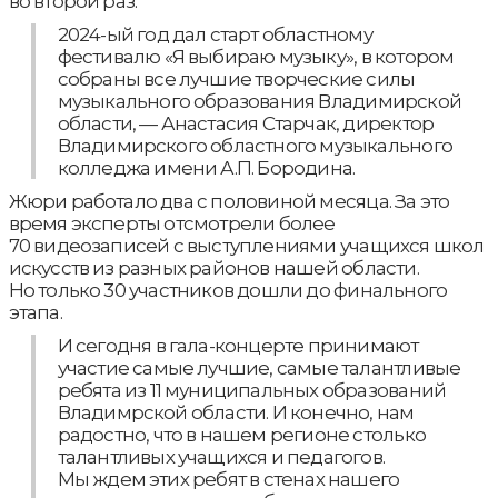
во второй раз.
2024-ый год дал старт областному
фестивалю «Я выбираю музыку», в котором
собраны все лучшие творческие силы
музыкального образования Владимирской
области, — Анастасия Старчак, директор
Владимирского областного музыкального
колледжа имени А.П. Бородина.
Жюри работало два с половиной месяца. За это
время эксперты отсмотрели более
70 видеозаписей с выступлениями учащихся школ
искусств из разных районов нашей области.
Но только 30 участников дошли до финального
этапа.
И сегодня в гала-концерте принимают
участие самые лучшие, самые талантливые
ребята из 11 муниципальных образований
Владимрской области. И конечно, нам
радостно, что в нашем регионе столько
талантливых учащихся и педагогов.
Мы ждем этих ребят в стенах нашего