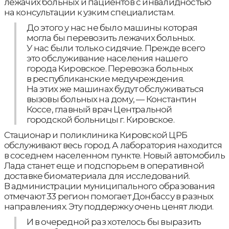
лежачих больных и пациентов с инвалидностью
на консультации к узким специалистам.
До этого у нас не было машины которая
могла бы перевозить лежачих больных.
У нас были только сидячие. Прежде всего
это обслуживание населения нашего
города Кировское. Перевозка больных
в республиканские медучреждения.
На этих же машинах будут обслуживаться
вызовы больных на дому, — Константин
Коссе, главный врач Центральной
городской больницы г. Кировское.
Стационар и поликлиника Кировской ЦРБ
обслуживают весь город. А лаборатория находится
в соседнем населенном пункте. Новый автомобиль
Лада станет еще и подспорьем в оперативной
доставке биоматериала для исследований.
В администрации муниципального образования
отмечают 33 регион помогает Донбассу в разных
направлениях. Эту поддержку очень ценят люди.
И в очередной раз хотелось бы выразить