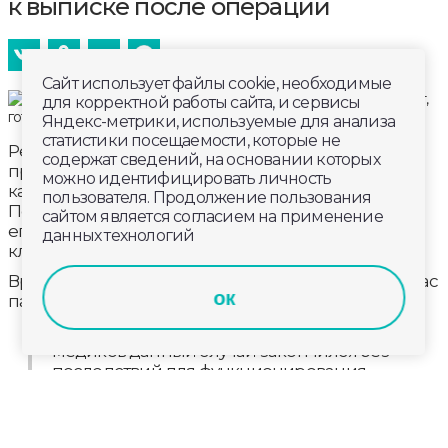
к выписке после операции
Сайт использует файлы cookie, необходимые
для корректной работы сайта, и сервисы
Яндекс-метрики, используемые для анализа
статистики посещаемости, которые не
Ребенка готовят к выписке. Почти три недели он
содержат сведений, на основании которых
провел на больничной койке. 5 января ребенок
можно идентифицировать личность
катался на ватрушке на горке у Золотых ворот.
пользователя. Продолжение пользования
Получил травмы и ушибы. С сочетанной травмой
сайтом является согласием на применение
его госпитализировали в областную детскую
данных технологий
клиническую больницу.
Врачи ОДКБ провели успешную операцию. Сейчас
ок
пациент идет на поправку.
Благодаря своевременной помощи
медиков данный случай закончился без
последствий для функционирования
опорно-двигательного аппарата
несовершеннолетнего. В ближайшее
время его выпишут, - уточняют в