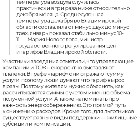
температура воздуха случилась
практически в три раза ниже относительно
декабря месяца. Среднесуточная
температура декабря во Владимирской
области составляла от минус двух до минус
трех, январь показал стабильно минус 10-
11, — Мария Новоселова, министр
государственного регулирования цен
и тарифов Владимирской области.
Участники заседания отметили, что управляющие
компании и ТСЖ некорректно выставляют
платежи. В графе «тариф» они отражают сумму
услуги, поэтому люди думают, что тариф вырос
в разы. Поэтому жителям нужно объяснять, как
рассчитываются суммы с учетом именно объема
полученной услуги. А также напоминать про
важность энергосбережению. Это прямой путь
к снижению расходов. Кроме того, для льготников
существует разные виды поддержки — жилищные
субсидии и компенсации.