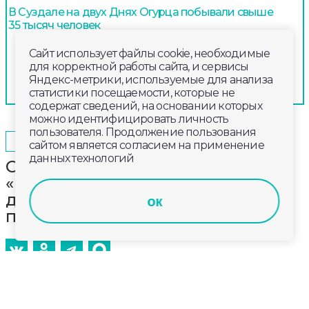
В Суздале на двух Днях Огурца побывали свыше
35 тысяч человек
Сайт использует файлы cookie, необходимые
для корректной работы сайта, и сервисы
Яндекс-метрики, используемые для анализа
статистики посещаемости, которые не
содержат сведений, на основании которых
можно идентифицировать личность
пользователя. Продолжение пользования
2026-03-02
14:15
ОБЩЕСТВО
сайтом является согласием на применение
данных технологий
Смотрите сегодня в эфире
«Губернии 33»: о программах
допобразования детей и
ок
подростков