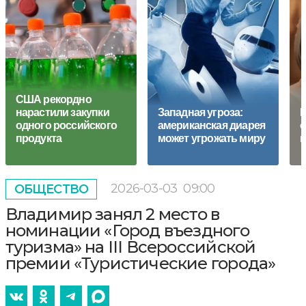
США рекордно
нарастили закупки
Западная угроза:
Б
одного российского
американская диарея
о
продукта
может угрожать миру
м
2026-03-03
09:00
ОБЩЕСТВО
Владимир занял 2 место в
номинации «Город въездного
туризма» на III Всероссийской
премии «Туристические города»