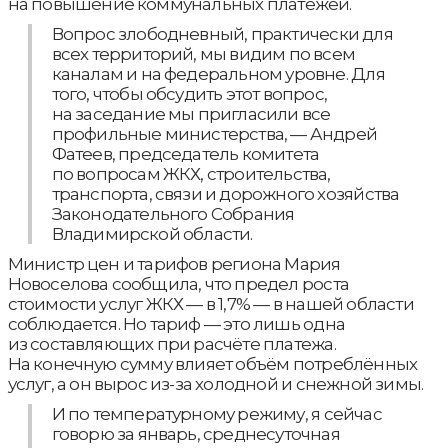
на повышение коммунальных платежей.
Вопрос злободневный, практически для
всех территорий, мы видим по всем
каналам и на федеральном уровне. Для
того, чтобы обсудить этот вопрос,
на заседание мы пригласили все
профильные министерства, — Андрей
Фатеев, председатель комитета
по вопросам ЖКХ, строительства,
транспорта, связи и дорожного хозяйства
Законодательного Собрания
Владимирской области.
Министр цен и тарифов региона Мария
Новоселова сообщила, что предел роста
стоимости услуг ЖКХ — в 1,7% — в нашей области
соблюдается. Но тариф — это лишь одна
из составляющих при расчёте платежа.
На конечную сумму влияет объём потреблённых
услуг, а он вырос из-за холодной и снежной зимы.
И по температурному режиму, я сейчас
говорю за январь, среднесуточная