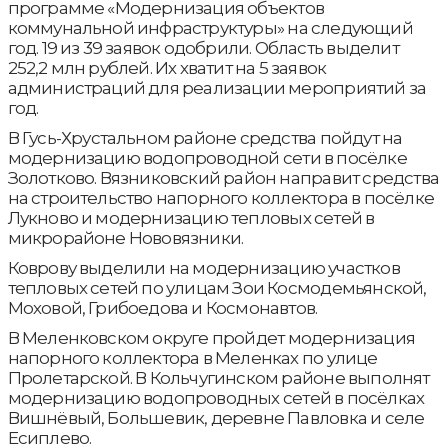
программе «Модернизация объектов
коммунальной инфраструктуры» на следующий
год. 19 из 39 заявок одобрили. Область выделит
252,2 млн рублей. Их хватит на 5 заявок
администраций для реализации мероприятий за
год.
В Гусь-Хрустальном районе средства пойдут на
модернизацию водопроводной сети в посёлке
Золотково. Вязниковский район направит средства
на строительство напорного коллектора в посёлке
Лукново и модернизацию тепловых сетей в
микрорайоне Нововязники.
Коврову выделили на модернизацию участков
тепловых сетей по улицам Зои Космодемьянской,
Моховой, Грибоедова и Космонавтов.
В Меленковском округе пройдет модернизация
напорного коллектора в Меленках по улице
Пролетарской. В Кольчугинском районе выполнят
модернизацию водопроводных сетей в посёлках
Вишнёвый, Большевик, деревне Павловка и селе
Есиплево.