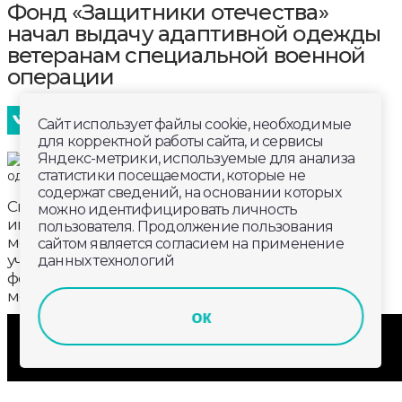
Фонд «Защитники отечества»
начал выдачу адаптивной одежды
ветеранам специальной военной
операции
Сайт использует файлы cookie, необходимые
для корректной работы сайта, и сервисы
Яндекс-метрики, используемые для анализа
статистики посещаемости, которые не
содержат сведений, на основании которых
Специальная адаптивная одежда, подобранная
можно идентифицировать личность
индивидуально под каждого человека - еще одна
пользователя. Продолжение пользования
мера поддержки для ветеранов СВО. Она
сайтом является согласием на применение
учитывает особенности здоровья и физической
данных технологий
формы. Здесь продумана каждая мелочь - от
молнии до специальных застежек.
ок