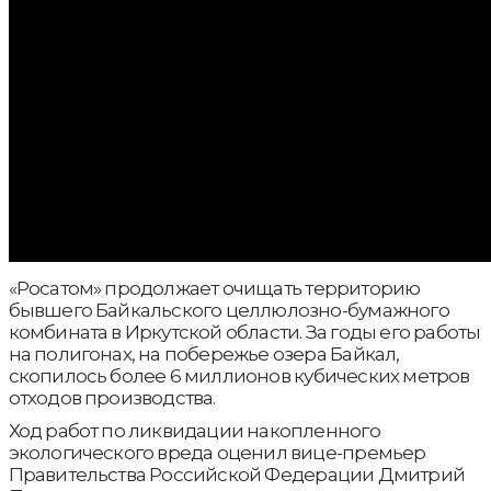
«Росатом» продолжает очищать территорию
бывшего Байкальского целлюлозно-бумажного
комбината в Иркутской области. За годы его работы
на полигонах, на побережье озера Байкал,
скопилось более 6 миллионов кубических метров
отходов производства.
Ход работ по ликвидации накопленного
экологического вреда оценил вице-премьер
Правительства Российской Федерации Дмитрий