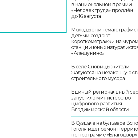
в национальной премии
«Человек труда» продлён
до 16 августа
Молодые кинематографист
детьми создают
короткометражки на муро
станции юных натуралисто
«Алешунино»
В селе Сновицы жители
жалуются на незаконную св
строительного мусора
Единый региональный се
запустило министерство
цифрового развития
Владимирской области
В Суздале на бульваре Всп
Гоголя идет ремонт террит
по программе «Благодвор»