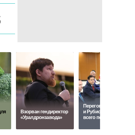
ь
й
Переговоры Лаврова
для
Взорван гендиректор
и Рубио продлились
«Уралдронзавода»
всего полчаса