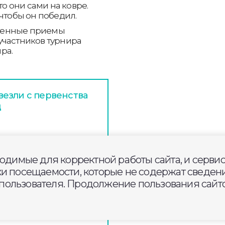
то они сами на ковре.
чтобы он победил.
ленные приемы
участников турнира
ра.
езли с первенства
д
ели полугодовые
 и тренеров
ходимые для корректной работы сайта, и серви
ки посещаемости, которые не содержат сведени
ользователя. Продолжение пользования сайто
оялось Первенство
ту