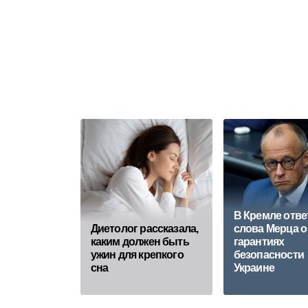
В Кремле отве
Диетолог рассказала,
слова Мерца о
каким должен быть
гарантиях
ужин для крепкого
безопасности
сна
Украине