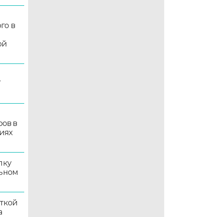
го в
ой
7
ров в
иях
лку
льном
иткой
а