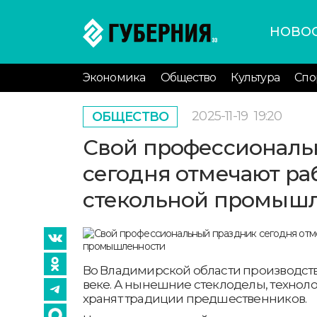
НОВО
Экономика
Общество
Культура
Спо
2025-11-19
19:20
ОБЩЕСТВО
Свой профессиональ
сегодня отмечают ра
стекольной промыш
Во Владимирской области производство
веке. А нынешние стеклоделы, технол
хранят традиции предшественников.