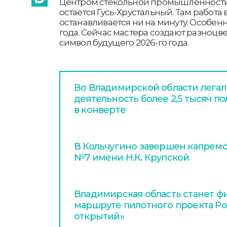
Центром стекольной промышленности 
остается Гусь-Хрустальный. Там работа 
останавливается ни на минуту. Особен
года. Сейчас мастера создают разноцв
символ будущего 2026-го года.
Во Владимирской области легал
деятельность более 2,5 тысяч п
в конверте
В Кольчугино завершен капрем
№7 имени Н.К. Крупской
Владимирская область станет ф
маршруте пилотного проекта Р
открытий»