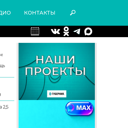
ДИО
КОНТАКТЫ
м
щь
и
 2,5