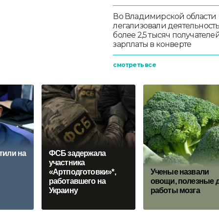
Во Владимирской области
легализовали деятельност
более 2,5 тысяч получателе
зарплаты в конверте
смотреть все
тили на
ФСБ задержала
участника
«Артподготовки»*,
Ученые назвали
работавшего на
овощи, полезные 
Украину
работы мозга