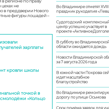
в регионе по праву
в цехах не
Во Владимире отметят XVIII
но в преддверии Нового
праздник рукоделия «Лев
етные фигуры лошадей –
Судогодский комплексны
центр успешно участвует в
проекте «АктивноеДолголе
изовали
В субботу во Владимирско
области ожидается дождь
олучателей зарплаты
Новости Владимирской об
за 7 августа 2026 года
онт кровли школы
В южной части Покрова се
идет масштабное
благоустройство
Во Владимире ремонтиру
инальной точкой в
дорогу по улице Осьмова
осмолодёжи «Кольцо
Срок приёма заявок для уч