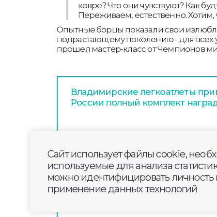
ковре? Что они чувствуют? Как буд
Переживаем, естественно. Хотим, 
Опытные борцы показали свои излюб
подрастающему поколению - для всех 
прошел мастер-класс от Чемпионов ми
Владимирские легкоатлеты прив
России полный комплект награ
Во Владимирской области подв
итоги достижений спортсменов
Сайт использует файлы cookie, необ
используемые для анализа статисти
можно идентифицировать личность п
Во Владимирской области сост
применение данных технологий
России по велосипедному спор