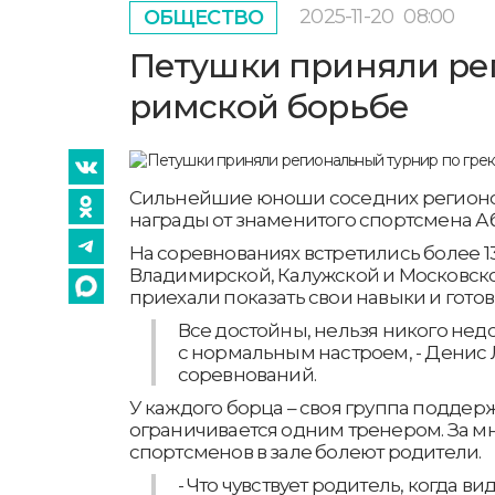
2025-11-20
08:00
ОБЩЕСТВО
Петушки приняли рег
римской борьбе
Сильнейшие юноши соседних регионов
награды от знаменитого спортсмена А
На соревнованиях встретились более 1
Владимирской, Калужской и Московск
приехали показать свои навыки и гото
Все достойны, нельзя никого нед
с нормальным настроем, - Денис 
соревнований.
У каждого борца – своя группа поддерж
ограничивается одним тренером. За м
спортсменов в зале болеют родители.
- Что чувствует родитель, когда ви