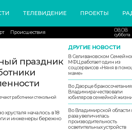
СТИ
ТЕЛЕВИДЕНИЕ
ПРОЕКТЫ
РА
08.08
рт
Происшествия
суббота
ДРУГИЕ НОВОСТИ
В Селивановском Семейно
ный праздник
МФЦ работает один из
соцсервисов «Няня в помо
ботники
маме»
ленности
Во Дворце бракосочетания
Владимира чествовали
юбиляров семейной жизн
Во Владимирской области в
 хрусталя началось в 18
раза увеличилась
оги и инженеры бережно
производительность
осветительных устройств