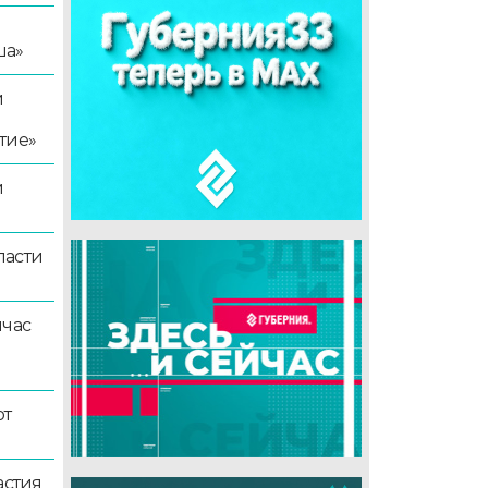
ша»
й
тие»
й
ласти
йчас
ют
астия