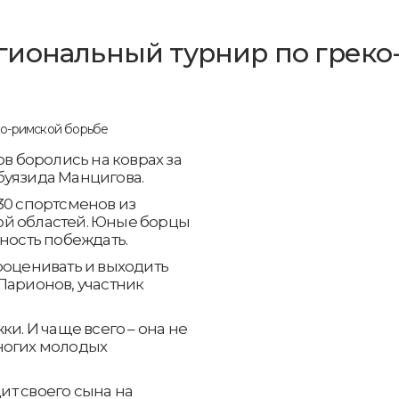
иональный турнир по греко
 боролись на коврах за
буязида Манцигова.
30 спортсменов из
ой областей. Юные борцы
вность побеждать.
ооценивать и выходить
Ларионов, участник
ки. И чаще всего – она не
ногих молодых
дит своего сына на