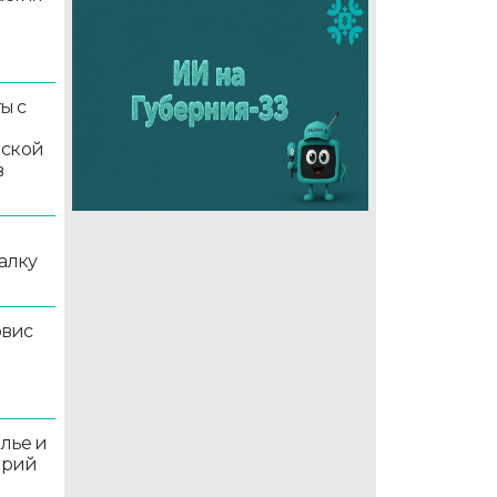
ы с
мской
в
алку
рвис
олье и
орий