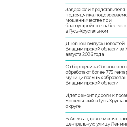
Задержали представителя
подрядчика, подозреваемо
мошенничестве при
благоустройстве набережн
в Гусь-Хрустальном
Дневной выпуск новостей
Владимирской области за 
августа 2026 года
От борщевика Сосновского
обработают более 775 гекта
муниципальных образован
Владимирской области
Идет ремонт дороги к посе
Уршельский в Гусь-Хруста
округе
В Александрове мостят пл
центральную улицу Ленин