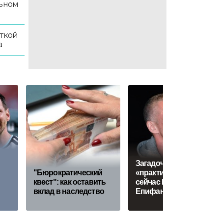
льном
иткой
а
Загадочные
"Бюрократический
«практики»: где
квест": как оставить
сейчас Владимир
вклад в наследство
Епифанцев