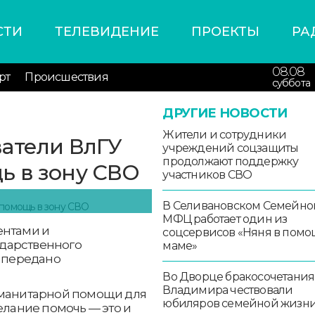
СТИ
ТЕЛЕВИДЕНИЕ
ПРОЕКТЫ
РА
08.08
рт
Происшествия
суббота
ДРУГИЕ НОВОСТИ
Жители и сотрудники
атели ВлГУ
учреждений соцзащиты
продолжают поддержку
ь в зону СВО
участников СВО
В Селивановском Семейно
МФЦ работает один из
ентами и
соцсервисов «Няня в помо
дарственного
маме»
т передано
Во Дворце бракосочетания
Владимира чествовали
уманитарной помощи для
юбиляров семейной жизн
елание помочь — это и