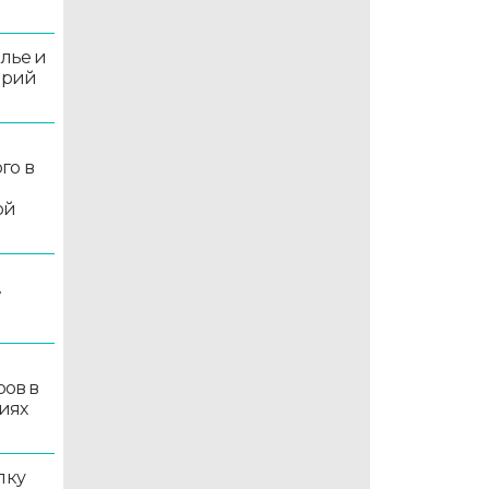
олье и
орий
го в
ой
7
ров в
иях
лку