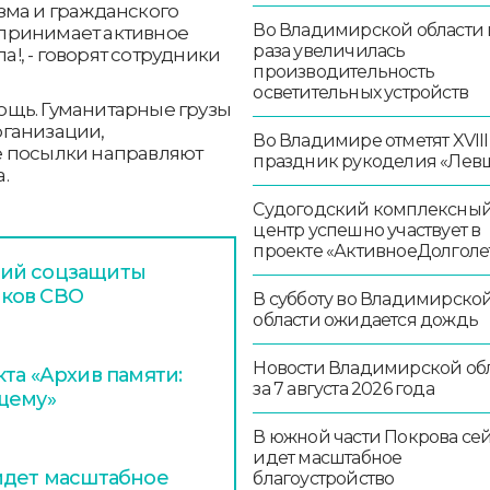
зма и гражданского
Во Владимирской области в
о принимает активное
раза увеличилась
а!, - говорят сотрудники
производительность
осветительных устройств
ощь. Гуманитарные грузы
рганизации,
Во Владимире отметят XVIII
е посылки направляют
праздник рукоделия «Лев
.
Судогодский комплексны
центр успешно участвует в
проекте «АктивноеДолголе
ний соцзащиты
иков СВО
В субботу во Владимирско
области ожидается дождь
Новости Владимирской об
та «Архив памяти:
за 7 августа 2026 года
щему»
В южной части Покрова се
идет масштабное
идет масштабное
благоустройство