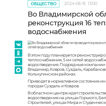
2024-06-15
13:00
ОБЩЕСТВО
Во Владимирской об
реконструкция 16 теп
водоснабжения
В этом году планируется реконструиров
теплоснабжения, 5 км сетей водоснабже
водоотведения. Подрядные компании р
Владимир, Ковров, Суздаль, Карабанов
Кольчугинском районах.
Приводят в нормативное состояние ин
городах Суздаль и Ковров.
В областном центре идет строительств
водоотведения на улицах Горького, Бе
Строителей, улицах Мира и Студенческо