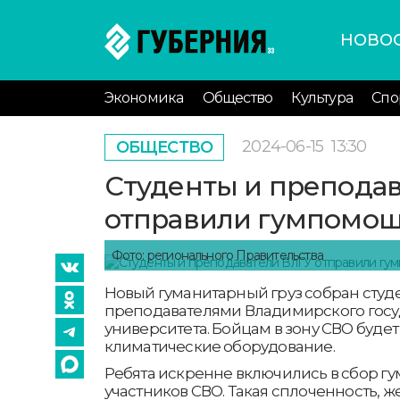
НОВО
Экономика
Общество
Культура
Спо
2024-06-15
13:30
ОБЩЕСТВО
Студенты и преподав
отправили гумпомощ
Фото: регионального Правительства
Новый гуманитарный груз собран студ
преподавателями Владимирского госу
университета. Бойцам в зону СВО буде
климатические оборудование.
Ребята искренне включились в сбор г
участников СВО. Такая сплоченность, ж