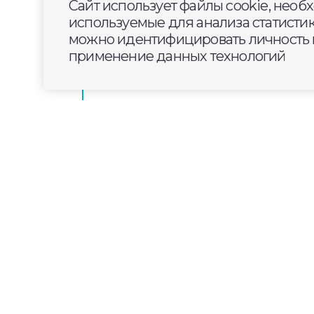
Сайт использует файлы cookie, необ
используемые для анализа статисти
В Муроме приступили к благоус
можно идентифицировать личность п
территории у нового Центра ед
применение данных технологий
Ленина
2024-06-14
18:00
ОБЩЕСТВО
Во Владимире сегодн
День доноров крови - это международ
которые спасают миллионы жизней. Т
причастным устроили активисты проек