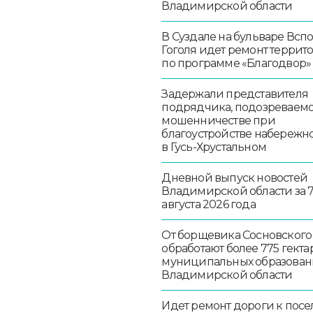
Владимирской области
В Суздале на бульваре Всп
Гоголя идет ремонт террит
по программе «Благодвор»
Задержали представителя
подрядчика, подозреваемо
мошенничестве при
благоустройстве набережн
в Гусь-Хрустальном
Дневной выпуск новостей
Владимирской области за 
августа 2026 года
От борщевика Сосновского
обработают более 775 гекта
муниципальных образован
Владимирской области
Идет ремонт дороги к посе