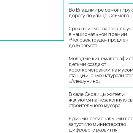
Во Владимире ремонтиру
дорогу по улице Осьмова
Срок приёма заявок для уч
в национальной премии
«Человек труда» продлён
до 16 августа
Молодые кинематографист
детьми создают
короткометражки на муро
станции юных натуралисто
«Алешунино»
В селе Сновицы жители
жалуются на незаконную св
строительного мусора
Единый региональный се
запустило министерство
цифрового развития