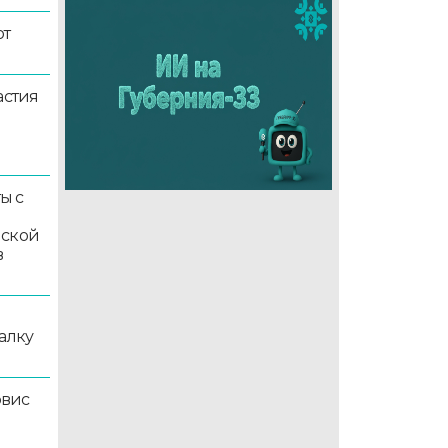
ют
астия
ы с
мской
в
алку
рвис