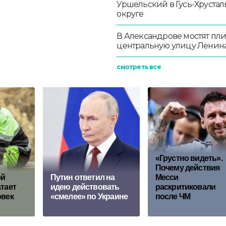
Уршельский в Гусь-Хруста
округе
В Александрове мостят пл
центральную улицу Ленин
смотреть все
«Грустно видеть».
Почему действия
ой
Путин ответил на
Месси
атает
идею действовать
раскритиковали
овек
«смелее» по Украине
после ЧМ