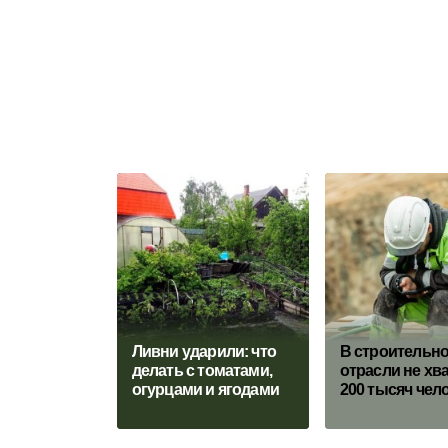
Ливни ударили: что
В строительн
делать с томатами,
отрасли не хв
огурцами и ягодами
200 тысяч чел