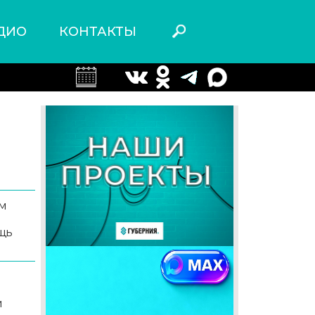
ДИО
КОНТАКТЫ
м
щь
и