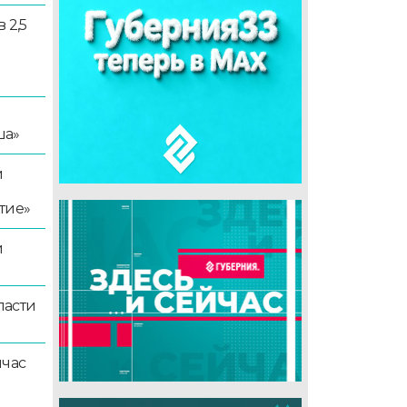
 2,5
ша»
й
тие»
й
ласти
йчас