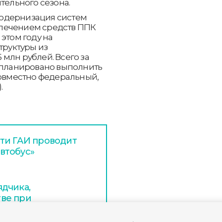
тельного сезона.
одернизация систем
лечением средств ППК
этом году на
руктуры из
млн рублей. Всего за
запланировано выполнить
совместно федеральный,
.
ти ГАИ проводит
втобус»
дчика,
ве при
Гусь-Хрустальном