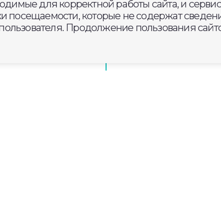
ходимые для корректной работы сайта, и серви
ки посещаемости, которые не содержат сведени
тройству
ользователя. Продолжение пользования сайто
иноборств на улице
я чествуют доноров крови
ный праздник людей,
оржество всем
та «Протяни руку жизни»