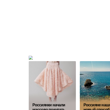
Россиянки начали
Россияне наш
массово покупать
новый способ