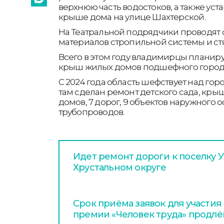
верхнюю часть водостоков, а также уст
крыше дома на улице Шахтерской.
На Театральной подрядчики проводят
материалов стропильной системы и ст
Всего в этом году владимирцы планиру
крыш жилых домов подшефного город
С 2024 года область шефствует над гор
там сделан ремонт детского сада, кры
домов, 7 дорог, 9 объектов наружного 
трубопроводов.
Идет ремонт дороги к поселку У
Хрустальном округе
Срок приёма заявок для участия
премии «Человек труда» продлён