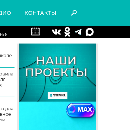
ДИО
КОНТАКТЫ
нье
школе
товила
для
х
ра для
ивное
ции