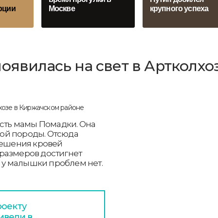
рции
Москве
крупного успеха
оявилась на свет в Артколхо
есть мамы Помадки. Она
ской породы. Отсюда
мешения кровей
размеров достигнет
м у малышки проблем нет.
роекту
ивели в