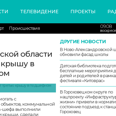
СТИ
ТЕЛЕВИДЕНИЕ
ПРОЕКТЫ
РА
09.08
рт
Происшествия
воскресе
ДРУГИЕ НОВОСТИ
В Ново-Александровской 
ской области
обновили фасад школы
 крышу в
Детская библиотека подго
ом
бесплатные мероприятия 
детей и родителей в рамка
фестиваля «Китоврас»
В Гороховецком округе по
нацпроекту «Инфраструкту
огать с
жизни» привели в нормат
 объектов, коммунальной
состояние подъезд к стан
на-шефа выполнили
Гороховец
ти крыши, сделали