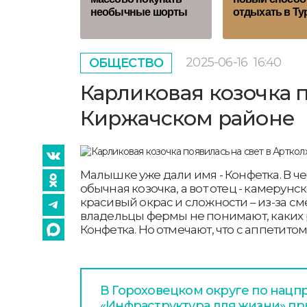
необычные шорты
отдыхать в Ту
2025-06-16
16:40
ОБЩЕСТВО
Карликовая козочка п
Киржачском районе
Малышке уже дали имя - Конфетка. В ч
обычная козочка, а вот отец - камерун
красивый окрас и сложности – из-за с
владельцы фермы не понимают, каких 
Конфетка. Но отмечают, что с аппетито
В Гороховецком округе по нацп
«Инфраструктура для жизни» пр