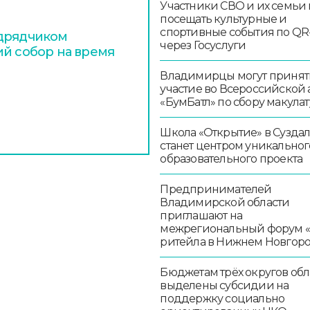
Участники СВО и их семьи 
посещать культурные и
спортивные события по QR
одрядчиком
через Госуслуги
ий собор на время
Владимирцы могут принят
участие во Всероссийской
«БумБатл» по сбору макула
Школа «Открытие» в Сузда
станет центром уникальног
образовательного проекта
Предпринимателей
Владимирской области
приглашают на
межрегиональный форум 
ритейла в Нижнем Новгор
Бюджетам трёх округов обл
выделены субсидии на
поддержку социально