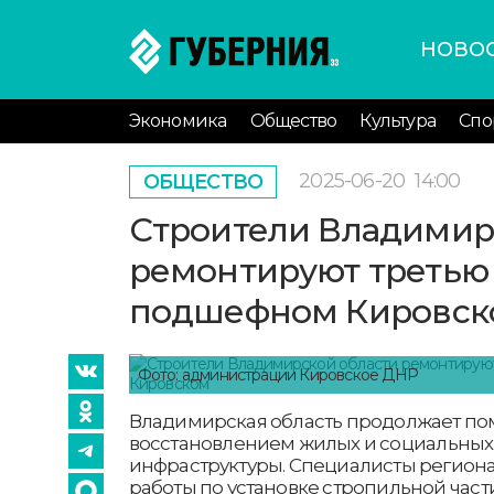
НОВО
Экономика
Общество
Культура
Спо
2025-06-20
14:00
ОБЩЕСТВО
Строители Владимир
ремонтируют третью
подшефном Кировск
Фото: администрации Кировское ДНР
Владимирская область продолжает пом
восстановлением жилых и социальных
инфраструктуры. Специалисты регио
работы по установке стропильной час