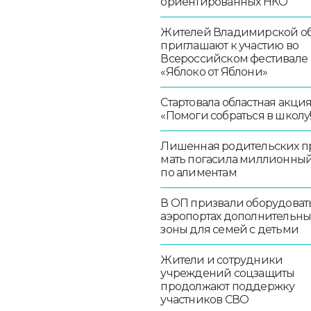
ориентированных НКО
Жителей Владимирской об
приглашают к участию во
Всероссийском фестивале
«Яблоко от Яблони»
Стартовала областная акци
«Помоги собраться в школу!
Лишенная родительских п
мать погасила миллионный
по алиментам
В ОП призвали оборудоват
аэропортах дополнительн
зоны для семей с детьми
Жители и сотрудники
учреждений соцзащиты
продолжают поддержку
участников СВО