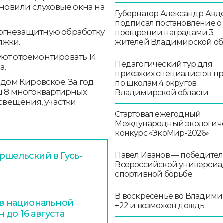
ановили слуховые окна на
Губернатор Александр Авд
подписал постановление о
 огнезащитную обработку
поощрении наградами 3
яжки.
жителей Владимирской об
ют отремонтировать 14
Педагогический тур для
а.
приезжих специалистов п
одом Кировское. За год
по школам 4 округов
ш 8 многоквартирных
Владимирской области
освещения, участки
Стартовал ежегодный
Международный экологич
конкурс «ЭкоМир-2026»
ршельский в Гусь-
Павел Иванов — победител
Всероссийской универсиа
спортивной борьбе
В воскресенье во Владими
 в национальной
+22 и возможен дождь
 до 16 августа