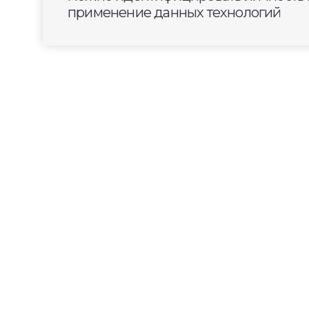
применение данных технологий
2025-06-16
16:00
ОБЩЕСТВО
Композиторы готовя
исполнении владими
Во Владимире продолжается фестивал
столица». Но речь идет не о скульптура
композиторы готовят уникальную мел
храмы.