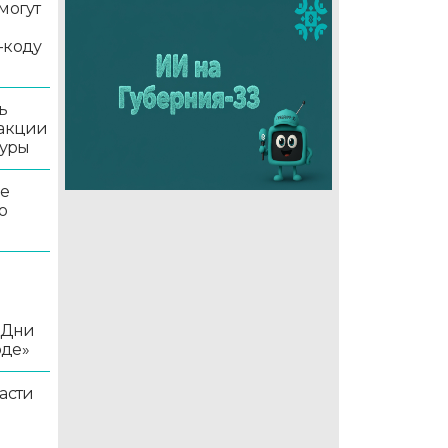
могут
-коду
ь
 акции
туры
ле
о
«Дни
оде»
асти