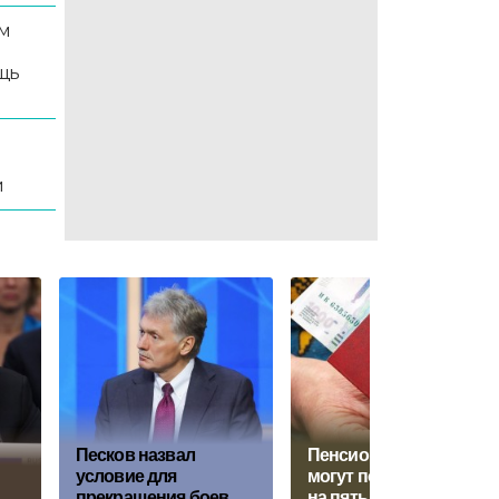
м
щь
и
Песков назвал
Пенсионный возраст
условие для
могут повысить еще
прекращения боев
на пять лет