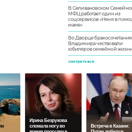
В Селивановском Семейно
МФЦ работает один из
соцсервисов «Няня в помо
маме»
Во Дворце бракосочетания
Владимира чествовали
юбиляров семейной жизн
смотреть все
Ирина Безрукова
ли
сломала ногу во
Встреча в Казани:
время прогулки в
Путин добился