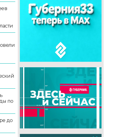
еев
ласти
ровели
еский
ь
ды по
ре до