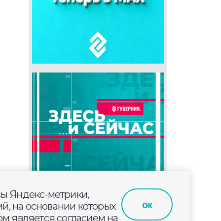
сы Яндекс-метрики,
ок
й, на основании которых
м является согласием на