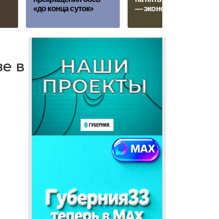
«до конца суток»
— экономист
зе в