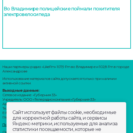
Во Владимире полицейские поймали похитителя
электровелосипеда
Наши партнеры: радио «LikeFm» 107,9 Fm во Владимире и 102,8 Fm в городе
Александрове
Использование материалов сайта допускается только при наличии
активной ссылки.
Выходные данные:
Сетевое издание: «Губерния 33»
Учредитель: ООО «Телерадиокомпания «Губерния-33»
Адрес: Воронцовский переулок, д.4.г. Владимир, 600000
Телефон: 8 (4922) 36-20-36.
Сайт использует файлы cookie, необходимые
E-Mail: news@trc33.ru
Главный редактор: Шилова Анастасия Олеговна.
для корректной работы сайта, и сервисы
Яндекс-метрики, используемые для анализа
Политика обработки Персональных данных
статистики посещаемости, которые не
Свидетельство о регистрации СМИ: ЭЛ № ФС 77-60769, выдано 11.02.2015