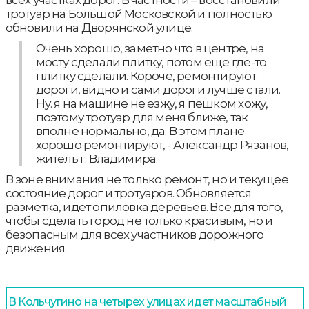
всех участках дорог. В частности – восстановили
тротуар на Большой Московской и полностью
обновили на Дворянской улице.
Очень хорошо, заметно что в центре, на
мосту сделали плитку, потом еще где-то
плитку сделали. Короче, ремонтируют
дороги, видно и сами дороги лучше стали.
Ну. я на машине не езжу, я пешком хожу,
поэтому тротуар для меня ближе, так
вполне нормально, да. В этом плане
хорошо ремонтируют, - Александр Рязанов,
житель г. Владимира.
В зоне внимания не только ремонт, но и текущее
состояние дорог и тротуаров. Обновляется
разметка, идет опиловка деревьев. Всё для того,
чтобы сделать город не только красивым, но и
безопасным для всех участников дорожного
движения.
В Кольчугино на четырех улицах идет масштабный