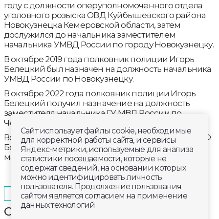
году с должности оперуполномоченного отдела
уголовного розыска ОВД Куйбышевского района
Новокузнецка Кемеровской области, затем
дослужился до начальника заместителем
начальника УМВД России по городу Новокузнецку.
В октябре 2019 года полковник полиции Игорь
Белецкий был назначен на должность начальника
УМВД России по Новокузнецку.
В октябре 2022 года полковник полиции Игорь
Белецкий получил назначение на должность
заместителя начальника ГУ МВД России по
Челябинской области – начальника полиции.
Сайт использует файлы cookie, необходимые
Восьмого ноября 2023 года Указом президента РФ
для корректной работы сайта, и сервисы
Белецкому было присвоено звание генерал-
Яндекс-метрики, используемые для анализа
майора полиции.
статистики посещаемости, которые не
содержат сведений, на основании которых
можно идентифицировать личность
пользователя. Продолжение пользования
2026-02-18
14:15
ОБЩЕСТВО
сайтом является согласием на применение
данных технологий
Смотрите сегодня в программе