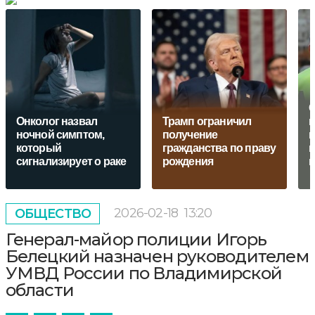
С
Онколог назвал
Трамп ограничил
п
ночной симптом,
получение
в
который
гражданства по праву
н
сигнализирует о раке
рождения
2026-02-18
13:20
ОБЩЕСТВО
Генерал-майор полиции Игорь
Белецкий назначен руководителем
УМВД России по Владимирской
области