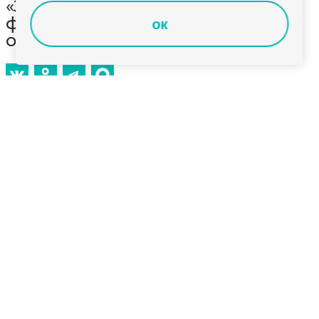
«Здесь и сейчас»: о работе
фельдшеров во Владимирской
ок
области
Смотрите сегодня в программе «Здесь и сейчас»: 21
февраля в нашей стране отмечают День
фельдшера. Как налажена фельдшерская служба
во Владимирской области, и есть ли в регионе
кадровый дефицит представителей этой
специальности? О работе фельдшеров расскажем
сегодня в эфире «Губернии 33» . Гость студии -
старшая медицинская сестра Центральной
поликлинике г. Владимира, заведующая
фельдшерским здравпунктом ВлГУ Елена
Аверьянова. Не пропустите программу «Здесь и
сейчас» сразу после вечернего выпуска новостей в
19 часов.