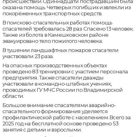
происшествий. Одиннадцати пострадавшим была
оказана помощь. Четверых погибших извлекли из
покорёженных транспортных средств.
В поисково-спасательных работах помощь
спасателей требовалась 28 раз. Спасено 13 человек.
Также из болота в Камешковском районе
эвакуировано тело пожилого человека.
В тушении ландшафтных пожаров спасатели
участвовали 23 раза.
На опасных производственных объектах
проведено 83 тренировки с участием персонала
предприятия. Также спасатели дважды
участвовали в командно-штабных учениях,
проводимых ГУ МЧС России по Владимирской
области.
Большое внимание спасателями аварийно-
спасательного формирования уделяется
профилактической работе с населением. Всего за
2025 год на бесплатной основе проведено 53
занятия с детьми и взрослыми.