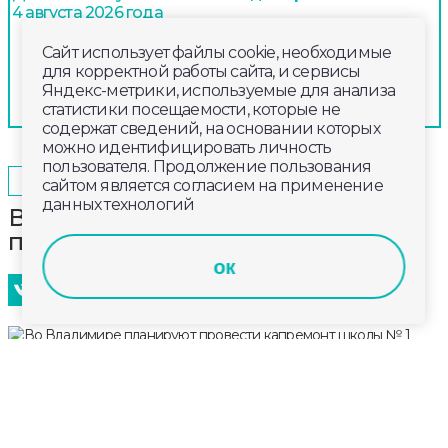
4 августа 2026 года
Сайт использует файлы cookie, необходимые
для корректной работы сайта, и сервисы
Яндекс-метрики, используемые для анализа
статистики посещаемости, которые не
содержат сведений, на основании которых
можно идентифицировать личность
пользователя. Продолжение пользования
2025-01-20
10:40
ОБЩЕСТВО
сайтом является согласием на применение
данных технологий
Во Владимире планируют
провести капремонт школы № 1
ок
В этом году школа № 1 отметит 155-летний юбилей.
На днях глава города Дмитрий Наумов заявил, что
рассматривается вопрос о начале капремонта
школы. Кровлю и помещения из-за протечек