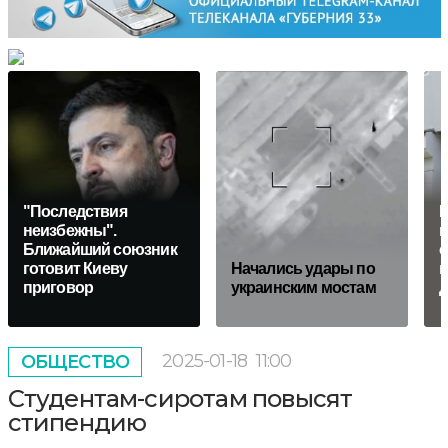
"Последствия
И
неизбежны".
п
Ближайший союзник
с
готовит Киеву
Начались удары по
п
приговор
украинским мостам
д
2025-01-18
11:00
ОБЩЕСТВО
Студентам-сиротам повысят
стипендию