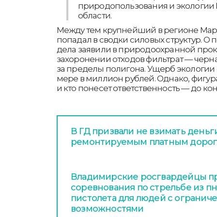
природопользования и экологии
области.
Между тем крупнейший в регионе Мар
попадал в сводки силовых структур. О 
дела заявили в природоохранной прок
захоронении отходов фильтрат — черн
за пределы полигона. Ущерб экологи
мере в миллион рублей. Однако, фигура
и кто понесет ответственность — до ко
В ГД призвали не взимать деньг
ремонтируемым платным доро
Владимирские росгвардейцы п
соревнования по стрельбе из п
пистолета для людей с ограни
возможностями