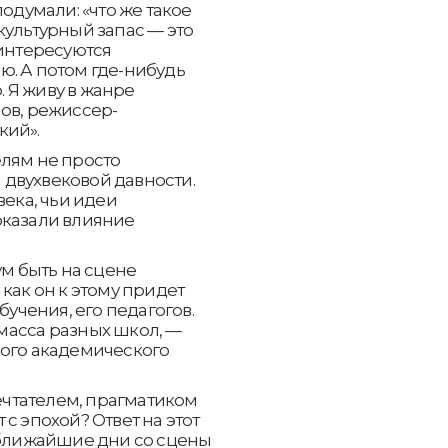
одумали: «что же такое
культурный запас — это
аинтересуются
аю. А потом где-нибудь
. Я живу в жанре
ов, режиссер-
кий».
елям не просто
двухвековой давности.
века, чьи идеи
оказали влияние
ум быть на сцене
как он к этому придет
бучения, его педагогов.
ь масса разных школ, —
кого академического
чтателем, прагматиком
с эпохой? Ответ на этот
 ближайшие дни со сцены