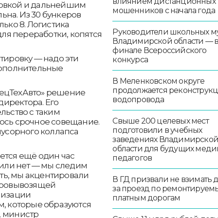
влиянием дистанционных
ровкой и дальнейшим
мошенников с начала года
ьна. Из 30 бункеров
лько 8. Логистика
Руководители школьных м
для переработки, копятся
Владимирской области — 
финале Всероссийского
тировку — надо эти
конкурса
дополнительные
В Меленковском округе
продолжается реконструк
пецТехАвто» решение
водопровода
иректора. Его
льство с таким
Свыше 200 целевых мест
лось срочное совещание.
подготовили в учебных
 мусорного коллапса
заведениях Владимирско
области для будущих меди
ется ещё один час
педагогов
 или нет — мы следим
ать, мы акцентировали
В ГД призвали не взимать 
соровывозящей
за проезд по ремонтируем
низации
платным дорогам
м, которые образуются
, министр