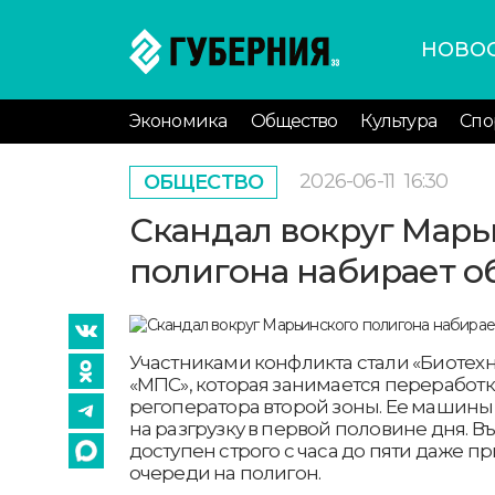
НОВО
Экономика
Общество
Культура
Спо
2026-06-11
16:30
ОБЩЕСТВО
Скандал вокруг Марь
полигона набирает о
Участниками конфликта стали «Биотех
«МПС», которая занимается переработк
регоператора второй зоны. Ее машины
на разгрузку в первой половине дня. В
доступен строго с часа до пяти даже п
очереди на полигон.