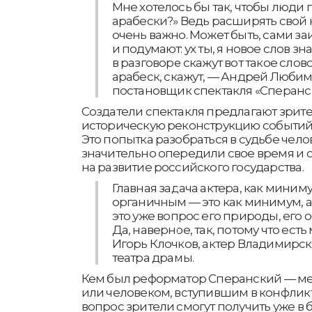
Мне хотелось бы так, чтобы люди п
арабески?» Ведь расширять свой 
очень важно. Может быть, сами з
и подумают: ух ты, я новое слов зн
в разговоре скажут вот такое слово
арабеск, скажут, — Андрей Любим
постановщик спектакля «Сперанс
Создатели спектакля предлагают зрит
историческую реконструкцию событий 
Это попытка разобраться в судьбе чело
значительно опередили свое время и 
на развитие российского государства.
Главная задача актера, как миним
органичным — это как минимум, а 
это уже вопрос его природы, его о
Да, наверное, так, потому что ест
Игорь Клочков, актер Владимирс
театра драмы.
Кем был реформатор Сперанский — ме
или человеком, вступившим в конфликт 
вопрос зрители смогут получить уже в