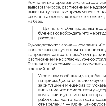
Компания, которая занимаются сорти
вывозом мусора, расписанием недовол
вывезти в указанное время успевают то
сломана, а отходы, которые не годятся 
на базе.
— Для того, чтобы продолжать сор
бункера освобождать. Что несет 
расходы
Руководство полигона — компания «С
подкрепило документом за подписью д
направили контрагентам. А вот правите
расписанием не согласны. Уже состоя
Главная задача сейчас — не допустить
в летний зной.
Утром нам сообщили, что добавля
на прием. Достаточно этого будет
за ситуацией. И ещё раз хочу сказ
внимание, что приоритет и у му
компании, и у полигона при орга
работы должен отдаваться отхода
от населения, — Юрий Самодуров