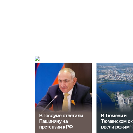
В Госдуме ответили
В Тюмени и
Пашиняну на
Тюменском ок
претензии к РФ
ввели режим 