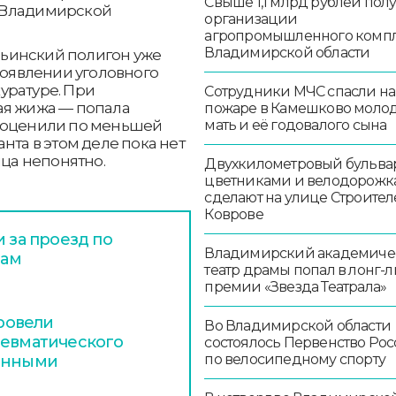
Свыше 1,1 млрд рублей пол
 Владимирской
организации
агропромышленного комп
Владимирской области
ьинский полигон уже
появлении уголовного
уратуре. При
Сотрудники МЧС спасли на
ая жижа — попала
пожаре в Камешково моло
мать и её годовалого сына
и оценили по меньшей
нта в этом деле пока нет
нца непонятно.
Двухкилометровый бульвар
цветниками и велодорож
сделают на улице Строител
Коврове
и за проезд по
Владимирский академиче
гам
театр драмы попал в лонг-л
премии «Звезда Театрала»
ровели
Во Владимирской области
невматического
состоялось Первенство Ро
по велосипедному спорту
ченными