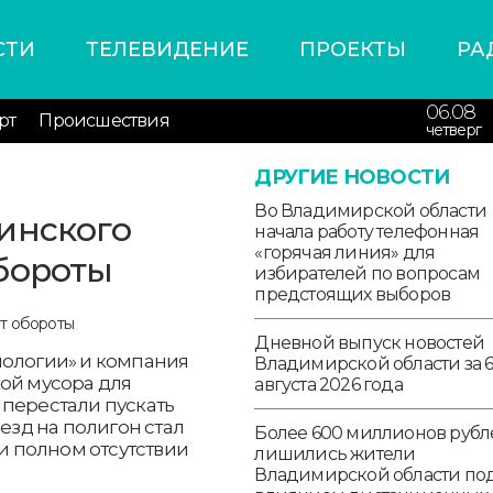
СТИ
ТЕЛЕВИДЕНИЕ
ПРОЕКТЫ
РА
06.08
рт
Происшествия
четверг
ДРУГИЕ НОВОСТИ
Во Владимирской области
инского
начала работу телефонная
«горячая линия» для
бороты
избирателей по вопросам
предстоящих выборов
Дневной выпуск новостей
нологии» и компания
Владимирской области за 
ой мусора для
августа 2026 года
 перестали пускать
ъезд на полигон стал
Более 600 миллионов рубл
ри полном отсутствии
лишились жители
Владимирской области по