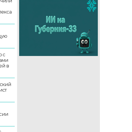
учили
лекса
дую
 с
ками
ей в
ский
ист
ссии