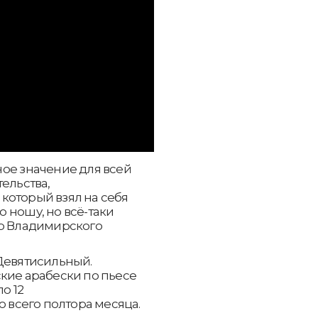
ое значение для всей
ельства,
, который взял на себя
 ношу, но всё-таки
ер Владимирского
 Девятисильный.
кие арабески по пьесе
о 12
о всего полтора месяца.