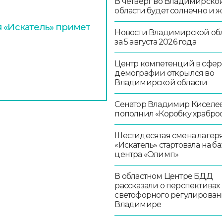
В четверг во Владимирско
области будет солнечно и 
я «Искатель» примет
Новости Владимирской об
за 5 августа 2026 года
Центр компетенций в сфер
демографии открылся во
Владимирской области
Сенатор Владимир Киселе
пополнил «Коробку храбро
Шестидесятая смена лагер
«Искатель» стартовала на ба
центра «Олимп»
В областном Центре БДД
рассказали о перспективах
светофорного регулирован
Владимире