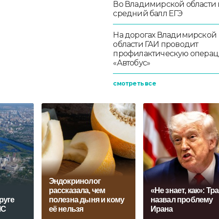
Во Владимирской области
средний балл ЕГЭ
На дорогах Владимирской
области ГАИ проводит
профилактическую опера
«Автобус»
смотреть все
Эндокринолог
рассказала, чем
«Не знает, как»: Тр
руге
полезна дыня и кому
назвал проблему
ЧС
её нельзя
Ирана