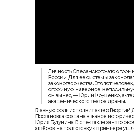
Личность Сперанского-это огромн
России. Для её системы законодат
законотворчества. Это тот человек
огромную, наверное, непосильную
он вынес, — Юрий Круценко, акт
академического театра драмы.
Главную роль исполнит актер Георгий
Постановка создана в жанре историчес
Юрия Бутунина. В спектакле занято окол
актёров. на подготовку к премьере ушл