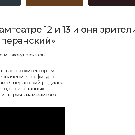
мтеатре 12 и 13 июня зрител
Сперанский»
называют архитектором
 значение эта фигура
хаил Сперанский родился
т одна из главных
 история знаменитого
.