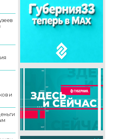
узеев
в
ция
й
ков и
деньги
ым