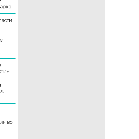
й
жарко
ласти
е
в
сти»
я
зе
ия во