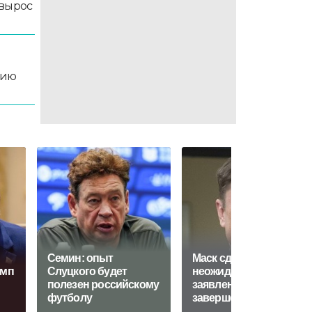
 вырос
цию
Семин: опыт
Маск сделал
амп
Слуцкого будет
неожиданное
полезен российскому
заявление о
футболу
завершении СВО