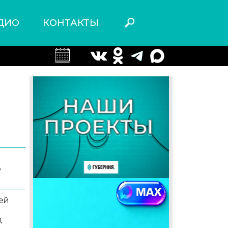
ДИО
КОНТАКТЫ
6
ей
д