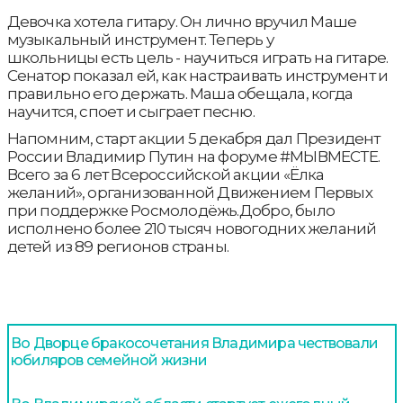
Девочка хотела гитару. Он лично вручил Маше
музыкальный инструмент. Теперь у
школьницы есть цель - научиться играть на гитаре.
Сенатор показал ей, как настраивать инструмент и
правильно его держать. Маша обещала, когда
научится, споет и сыграет песню.
Напомним, старт акции 5 декабря дал Президент
России Владимир Путин на форуме #МЫВМЕСТЕ.
Всего за 6 лет Всероссийской акции «Ёлка
желаний», организованной Движением Первых
при поддержке Росмолодёжь.Добро, было
исполнено более 210 тысяч новогодних желаний
детей из 89 регионов страны.
Во Дворце бракосочетания Владимира чествовали
юбиляров семейной жизни