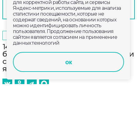
для корректной работы сайта, и сервисы
Яндекс-метрики, используемые для анализа
статистики посещаемости, которые не
содержат сведений, на основании которых
можно идентифицировать личность
пользователя. Продолжение пользования
2024-12-27
18:40
ОБЩЕСТВО
сайтом является согласием на применение
данных технологий
14 мастеров-ремесленников и
более 25 организаций представили
свою продукцию на праздничной
ок
ярмарке
Во владимирском парке Липки открылась
Рождественская ярмарка. Впервые она начала
свою работу в декабре 2013 года. Теперь это
ежегодная традиция, которая знаменует начало