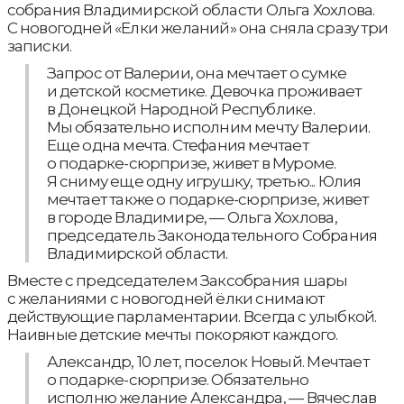
собрания Владимирской области Ольга Хохлова.
С новогодней «Елки желаний» она сняла сразу три
записки.
Запрос от Валерии, она мечтает о сумке
и детской косметике. Девочка проживает
в Донецкой Народной Республике.
Мы обязательно исполним мечту Валерии.
Еще одна мечта. Стефания мечтает
о подарке-сюрпризе, живет в Муроме.
Я сниму еще одну игрушку, третью... Юлия
мечтает также о подарке-сюрпризе, живет
в городе Владимире, — Ольга Хохлова,
председатель Законодательного Собрания
Владимирской области.
Вместе с председателем Заксобрания шары
с желаниями с новогодней ёлки снимают
действующие парламентарии. Всегда с улыбкой.
Наивные детские мечты покоряют каждого.
Александр, 10 лет, поселок Новый. Мечтает
о подарке-сюрпризе. Обязательно
исполню желание Александра, — Вячеслав