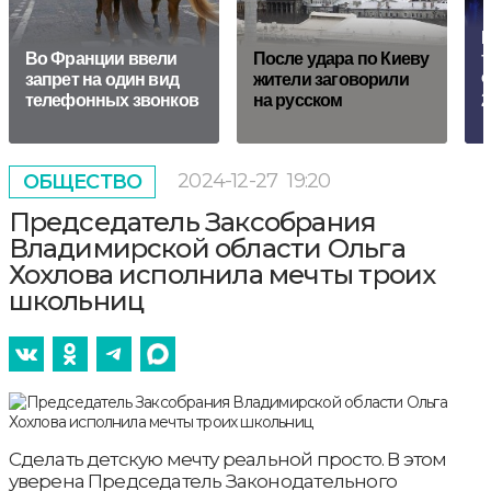
Н
Во Франции ввели
После удара по Киеву
т
запрет на один вид
жители заговорили
Ф
телефонных звонков
на русском
2
2024-12-27
19:20
ОБЩЕСТВО
Председатель Заксобрания
Владимирской области Ольга
Хохлова исполнила мечты троих
школьниц
Сделать детскую мечту реальной просто. В этом
уверена Председатель Законодательного