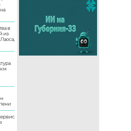
ь
 на
ва в
й из
 Лаоса,
ктура
 км
ен
епени
сервис
я