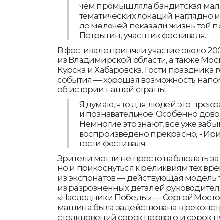
чем промышляла бандитская мал
тематических локаций наглядно 
до мелочей показали жизнь той п
Петрыгин, участник фестиваля.
В фестивале приняли участие около 20
из Владимирской области, а также Мос
Курска и Хабаровска. Гости праздника 
события — хорошая возможность нап
об истории нашей страны
Я думаю, что для людей это прек
и познавательное. Особенно дово
Немногие это знают, всё уже забыв
воспроизведено прекрасно, - Ир
гости фестиваля.
Зрители могли не просто наблюдать з
но и прикоснуться к реликвиям тех вр
из экспонатов — действующая модель т
из разрозненных деталей руководите
«Наследники Победы» — Сергей Мостов
машина была задействована в реконст
столкновений сорок первого и сорок пя