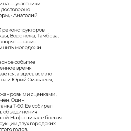
ина — участники
и достоверно
оры, - Анатолий
0 реконструкторов
квы, Воронежа, Тамбова,
говорят — такие
омнить молодежи
расное событие
енное время.
ается, а здесь всё это
ина и Юрий Смакаевы,
а жанровыми сценками,
емён. Один
анка Т-60. Ее собирал
ль объединения
ой. На фестивале боевая
рукции двух городских
того годов.