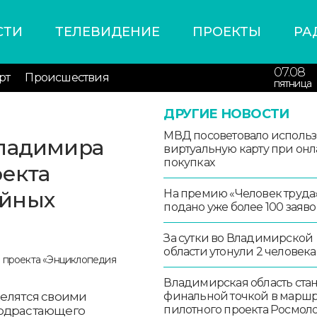
СТИ
ТЕЛЕВИДЕНИЕ
ПРОЕКТЫ
РА
07.08
рт
Происшествия
пятница
ДРУГИЕ НОВОСТИ
МВД посоветовало использ
Владимира
виртуальную карту при онл
покупках
оекта
ейных
На премию «Человек труда
подано уже более 100 заяво
За сутки во Владимирской
области утонули 2 человека
Владимирская область стан
делятся своими
финальной точкой в маршр
пилотного проекта Росмо
подрастающего