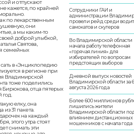
ссой и отпускают
не кажется, по крайней
Сотрудники ГАИ и
морально.
администрации Владими
ак по лекарственным
провели рейд среди води
 душевную, они
самокатов и скутеров
тые, а мы каким-то
своей доброй улыбкой,
Во Владимирской области
талья Святова,
начала работу телефонная
ия семейных
«горячая линия» для
избирателей по вопросам
предстоящих выборов
исать в «Энциклопедию
лизуется в регионе при
Дневной выпуск новостей
ия Владимирской
Владимирской области за 
ента тоже поделились
августа 2026 года
я Бирюкова, отца пятерых
 год.
Более 600 миллионов рубл
акую елку, она
лишились жители
 из 31 пакета.
Владимирской области по
дарочек на каждый
влиянием дистанционных
бря, этого утра стоят
мошенников с начала года
дет снимать эти
ется, конечно, это