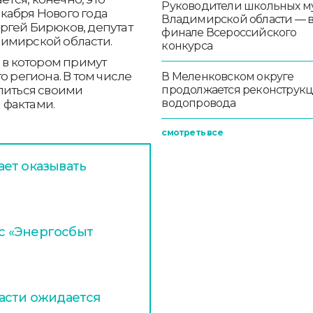
Руководители школьных м
кабря Нового года
Владимирской области — 
ргей Бирюков, депутат
финале Всероссийского
имирской области.
конкурса
, в котором примут
о региона. В том числе
В Меленковском округе
литься своими
продолжается реконструк
водопровода
 фактами.
смотреть все
ет оказывать
с «Энергосбыт
асти ожидается