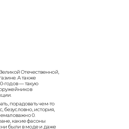
Великой Отечественной,
газине. А также
0-годов — такую
 оружейников
кции.
ать, порадовать чем-то
, безусловно, история,
немаловажно 0.
ране, какие фасоны
сни были в моде и даже