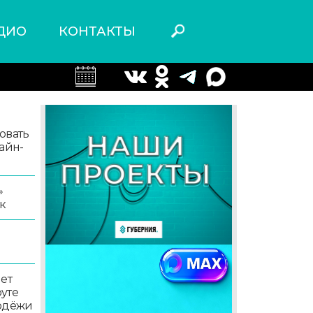
ДИО
КОНТАКТЫ
овать
айн-
»
к
ет
уте
лодёжи