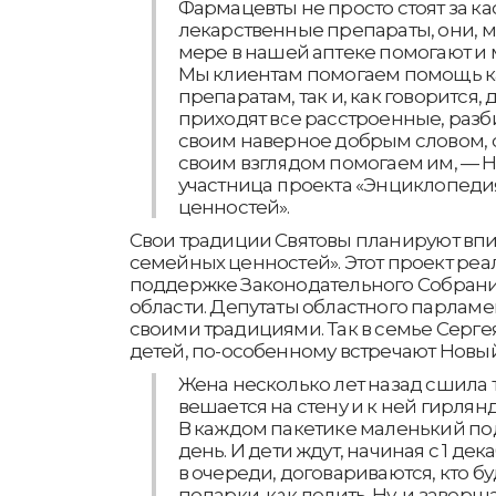
Фармацевты не просто стоят за ка
лекарственные препараты, они, м
мере в нашей аптеке помогают и 
Мы клиентам помогаем помощь к
препаратам, так и, как говорится,
приходят все расстроенные, разби
своим наверное добрым словом, 
своим взглядом помогаем им, — На
участница проекта «Энциклопед
ценностей».
Свои традиции Святовы планируют вп
семейных ценностей». Этот проект реа
поддержке Законодательного Собран
области. Депутаты областного парлам
своими традициями. Так в семье Серге
детей, по-особенному встречают Новый
Жена несколько лет назад сшила т
вешается на стену и к ней гирлянда
В каждом пакетике маленький по
день. И дети ждут, начиная с 1 дека
в очереди, договариваются, кто бу
подарки, как делить. Ну, и заверша