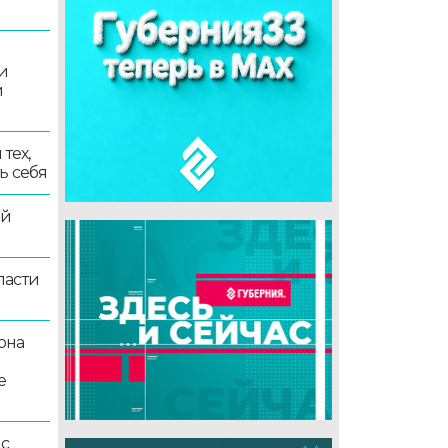
и
и
тех,
ь себя
ой
ласти
она
е
 с