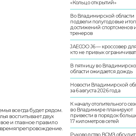
«Кольцо открытий»
Во Владимирской области
подвели полугодовые итог
достижений спортсменов 
тренеров
JAECOO J6 — кроссовер для 
кто не привык ограничиват
В пятницу во Владимирск
области ожидается дождь
Новости Владимирской об
за 6 августа 2026 года
К началу отопительного сез
во Владимире планируют
емья всегда будет рядом.
привести в порядок больш
лья воспитывает двух
17 километров сетей
вое и главное правило
е времяпрепровождение.
Руководство ВСМЗ обсудит