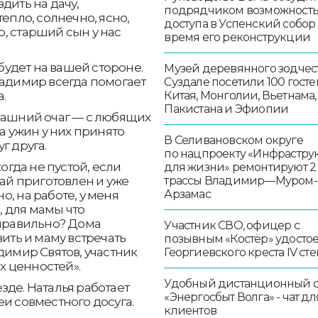
дить на дачу,
подрядчиком возможност
епло, солнечно, ясно,
доступа в Успенский собор
, старший сын у нас
время его реконструкции
 будет на вашей стороне.
Музей деревянного зодчест
ладимир всегда помогает
Суздале посетили 100 госте
.
Китая, Монголии, Вьетнама,
Пакистана и Эфиопии
омашний очаг — с любящих
На ужин у них принято
В Селивановском округе
г друга.
по нацпроекту «Инфрастру
когда не пустой, если
для жизни» ремонтируют 2
чай приготовлен и уже
трассы Владимир—Муром-
Арзамас
но, на работе, у меня
 для мамы что
 правильно? Дома
Участник СВО, офицер с
вить и маму встречать
позывным «Костёр» удосто
димир Святов, участник
Георгиевского креста IV ст
 ценностей».
Удобный дистанционный 
зде. Наталья работает
«Энергосбыт Волга» - чат дл
и совместного досуга.
клиентов