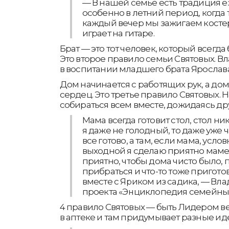
— В нашей семье есть традиция ез
особенно в летний период, когда т
каждый вечер мы зажигаем костер
играет на гитаре.
Брат — это тот человек, который всегда
Это второе правило семьи Святовых. В
в воспитании младшего брата Ярослава
Дом начинается с работящих рук, а д
сердец. Это третье правило Святовых. 
собираться всем вместе, дожидаясь дру
Мама всегда готовит стол, стол ни
я даже не голодный, то даже уже 
все готово, а там, если мама, услов
выходной я сделаю приятно маме,
приятно, чтобы дома чисто было,
прибраться и что-то тоже пригото
вместе с Яриком из садика, — Вла
проекта «Энциклопедия семейных
4 правило Святовых — быть Лидером ве
в аптеке и там придумывает разные иде