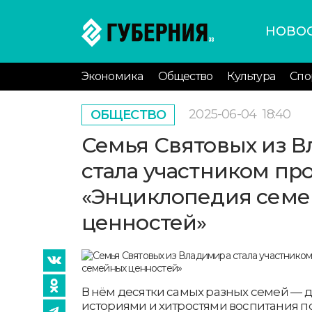
НОВО
Экономика
Общество
Культура
Спо
2025-06-04
18:40
ОБЩЕСТВО
Семья Святовых из 
стала участником пр
«Энциклопедия сем
ценностей»
В нём десятки самых разных семей — 
историями и хитростями воспитания 