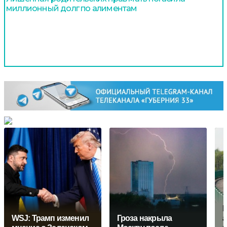
миллионный долг по алиментам
Ц
WSJ: Трамп изменил
Гроза накрыла
а