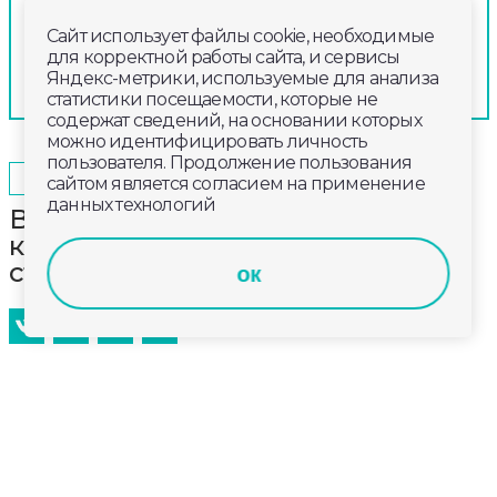
Сайт использует файлы cookie, необходимые
для корректной работы сайта, и сервисы
Яндекс-метрики, используемые для анализа
статистики посещаемости, которые не
содержат сведений, на основании которых
можно идентифицировать личность
пользователя. Продолжение пользования
2024-10-01
16:40
ОБЩЕСТВО
сайтом является согласием на применение
данных технологий
В регионе появился клуб
караванеров «Владимирские
странники»
ок
Открытие клуба состоялось на
площадке«Запольский Берег» в Камешковском
районе. Событие приурочено к Международному