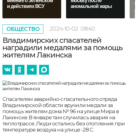
мнение о Зеленском
Москву после
г
и действиях ВСУ
аномальной жары
р
2024-10-02
08:40
ОБЩЕСТВО
Владимирских спасателей
наградили медалями за помощь
жителям Лакинска
Спасателям аварийно-спасательного отряда
Владимирской области вручили медали за
помощь жителям дома № 96 на улице Мира в
Лакинске. В январе там случилась авария на
теплотрассе. Люди остались без отопления при
температуре воздуха на улице -28 С.