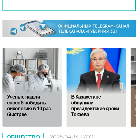
Ученые нашли
В Казахстане
М
способ победить
обнулили
у
онкологию в 10 раз
президентские сроки
р
быстрее
Токаева
з
2025-04-13
17:00
ОБЩЕСТВО