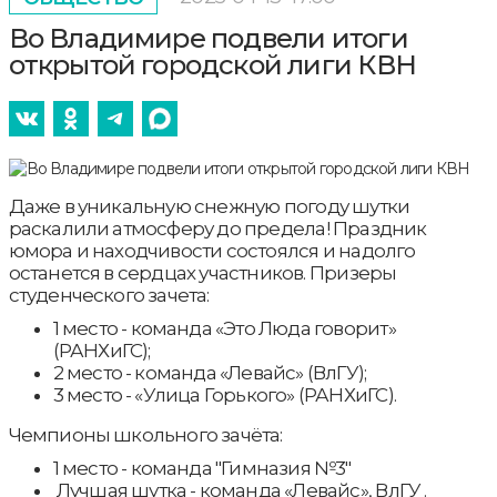
Во Владимире подвели итоги
открытой городской лиги КВН
Даже в уникальную снежную погоду шутки
раскалили атмосферу до предела! Праздник
юмора и находчивости состоялся и надолго
останется в сердцах участников. Призеры
студенческого зачета:
1 место - команда «Это Люда говорит»
(РАНХиГС);
2 место - команда «Левайс» (ВлГУ);
3 место - «Улица Горького» (РАНХиГС).
Чемпионы школьного зачёта:
1 место - команда "Гимназия №3"
Лучшая шутка - команда «Левайс», ВлГУ .