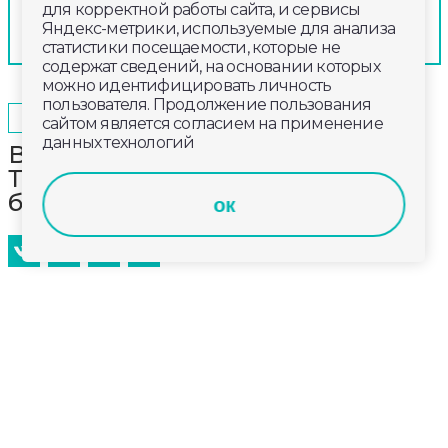
для корректной работы сайта, и сервисы
Яндекс-метрики, используемые для анализа
статистики посещаемости, которые не
содержат сведений, на основании которых
можно идентифицировать личность
пользователя. Продолжение пользования
2025-04-13
16:00
ОБЩЕСТВО
сайтом является согласием на применение
данных технологий
В рамках акции «Осторожно!
Тонкий лёд!» провели 210 уроков
безопасности
ок
С 4 марта до 18 апреля во Владимирской области
проводится акция «Осторожно! Тонкий лёд!». Цель
акции – широкое доведение до населения, и в
первую очередь, до детской аудитории,
информации о смертельной опасности выхода на
водоёмы в период таяния льда.