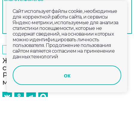
Сайт использует файлы cookie, необходимые
для корректной работы сайта, и сервисы
Яндекс-метрики, используемые для анализа
статистики посещаемости, которые не
содержат сведений, на основании которых
можно идентифицировать личность
пользователя. Продолжение пользования
2024-08-17
11:00
ОБЩЕСТВО
сайтом является согласием на применение
данных технологий
Жители Владимирской области
стали чаще жаловаться в
Роспотребнадзор на шум от
ок
магазинов и кучи мусора
За полгода специалисты управления
Роспотребнадзора по Владимирской области