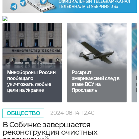
Минобороны России
Раскрыт
пообещало
американский след в
Ю
уничтожать любые
атаке ВСУ на
в
цели на Украине
Ярославль
Г
2024-08-14
12:40
ОБЩЕСТВО
В Собинке завершается
реконструкция очистных