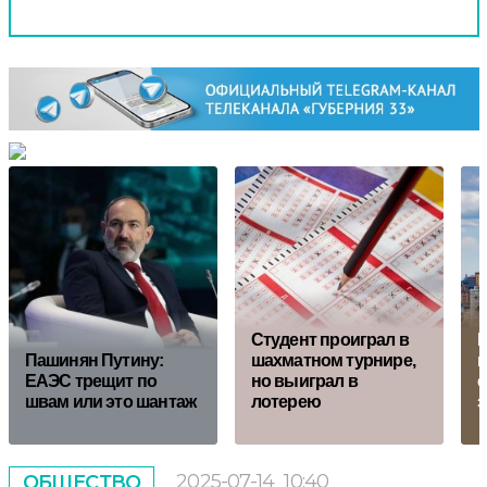
Студент проиграл в
Н
Пашинян Путину:
шахматном турнире,
п
ЕАЭС трещит по
но выиграл в
с
швам или это шантаж
лотерею
з
2025-07-14
10:40
ОБЩЕСТВО