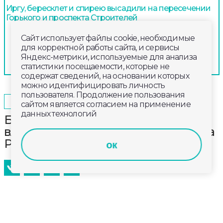
Иргу, бересклет и спирею высадили на пересечении
Горького и проспекта Строителей
Сайт использует файлы cookie, необходимые
для корректной работы сайта, и сервисы
Яндекс-метрики, используемые для анализа
статистики посещаемости, которые не
содержат сведений, на основании которых
можно идентифицировать личность
пользователя. Продолжение пользования
2025-07-14
08:00
ОБЩЕСТВО
сайтом является согласием на применение
данных технологий
Бронзовую медаль привезли
владимирские спортсмены с кубка
России по пулевой стрельбе
ок
В заключительный день этапа Кубка России по