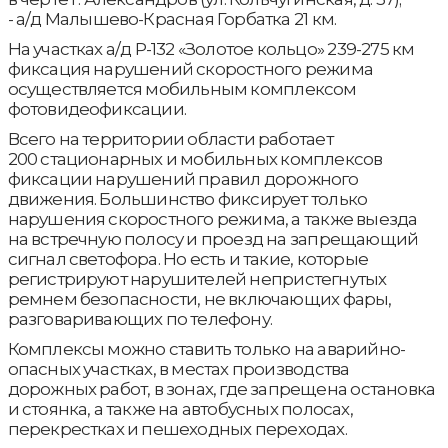
- а/д Малышево-Красная Горбатка 21 км.
На участках а/д Р-132 «Золотое кольцо» 239-275 км
фиксация нарушений скоростного режима
осуществляется мобильным комплексом
фотовидеофиксации.
Всего на территории области работает
200 стационарных и мобильных комплексов
фиксации нарушений правил дорожного
движения. Большинство фиксирует только
нарушения скоростного режима, а также выезда
на встречную полосу и проезд на запрещающий
сигнал светофора. Но есть и такие, которые
регистрируют нарушителей непристегнутых
ремнем безопасности, не включающих фары,
разговаривающих по телефону.
Комплексы можно ставить только на аварийно-
опасных участках, в местах производства
дорожных работ, в зонах, где запрещена остановка
и стоянка, а также на автобусных полосах,
перекрестках и пешеходных переходах.