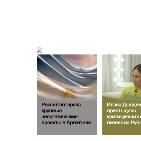
Россия потеряла
Илана Дылдин
крупные
пристыдила
энергетические
критикующих 
проекты в Аргентине
бизнес на Руб