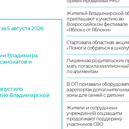
ориентированных НКО
Жителей Владимирской об
приглашают к участию во
Всероссийском фестивале
а 5 августа 2026
«Яблоко от Яблони»
Стартовала областная акци
«Помоги собраться в школу!
ции Владимира
Лишенная родительских п
самокатов и
мать погасила миллионный
по алиментам
В ОП призвали оборудоват
апустило
аэропортах дополнительн
тия Владимирской
зоны для семей с детьми
Жители и сотрудники
учреждений соцзащиты
продолжают поддержку
участников СВО