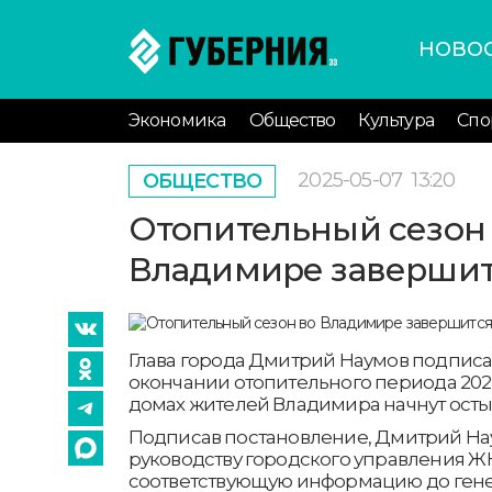
НОВО
Экономика
Общество
Культура
Спо
2025-05-07
13:20
ОБЩЕСТВО
Отопительный сезон
Владимире завершит
Глава города Дмитрий Наумов подписа
окончании отопительного периода 2024/
домах жителей Владимира начнут остыва
Подписав постановление, Дмитрий На
руководству городского управления Ж
соответствующую информацию до ген