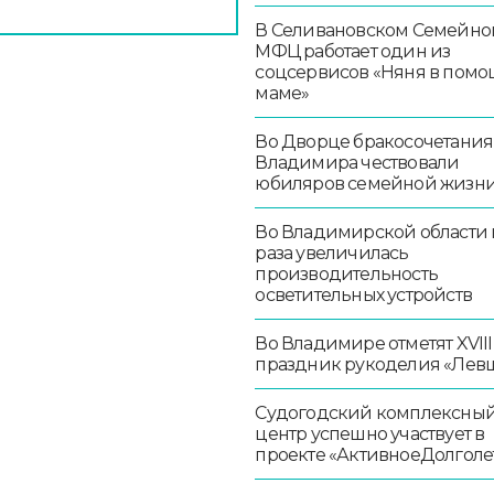
В Селивановском Семейно
МФЦ работает один из
соцсервисов «Няня в помо
маме»
Во Дворце бракосочетания
Владимира чествовали
юбиляров семейной жизн
Во Владимирской области в
раза увеличилась
производительность
осветительных устройств
Во Владимире отметят XVIII
праздник рукоделия «Лев
Судогодский комплексны
центр успешно участвует в
проекте «АктивноеДолголе