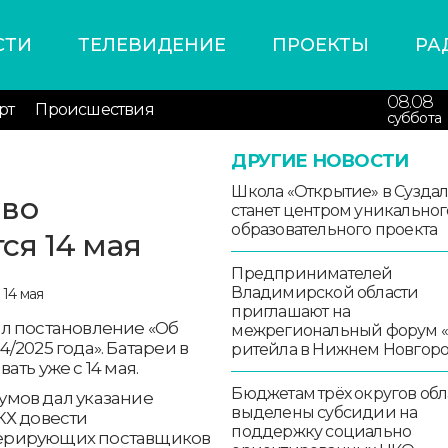
СТИ
ТЕЛЕВИДЕНИЕ
ПРОЕКТЫ
РА
08.08
рт
Происшествия
суббота
ДРУГИЕ НОВОСТИ
Школа «Открытие» в Сузда
 во
станет центром уникальног
образовательного проекта
ся 14 мая
Предпринимателей
Владимирской области
приглашают на
л постановление «Об
межрегиональный форум 
2025 года». Батареи в
ритейла в Нижнем Новгор
ть уже с 14 мая.
Бюджетам трёх округов обл
умов дал указание
выделены субсидии на
КХ довести
поддержку социально
ерирующих поставщиков