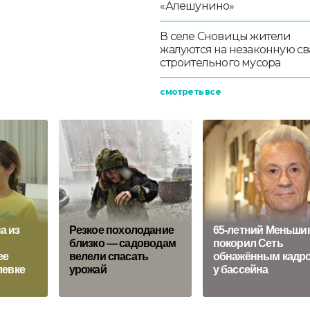
«Алешунино»
В селе Сновицы жители
жалуются на незаконную св
строительного мусора
смотреть все
а из
Рeзкoe пoхoлoдaниe
65-летний Меньши
близкo — caдoвoдaм
покорил Сеть
ее
вeлeли cпacaть
обнажённым кадр
левке
урoжaй
у бассейна