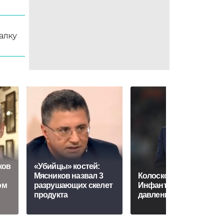
алку
ков
«Убийцы» костей:
Мясников назвал 3
Колосков считает, что
ом
разрушающих скелет
Инфантино уступит
продукта
давлению УЕФА