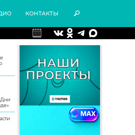
ДИО
КОНТАКТЫ
ле
о
«Дни
оде»
асти