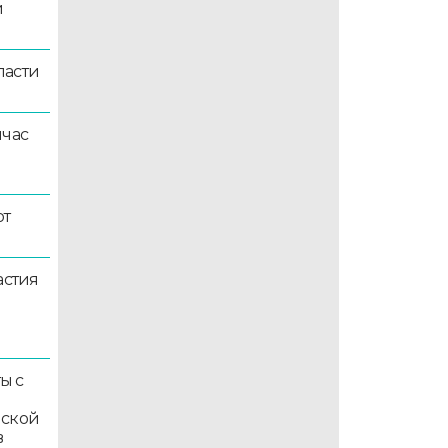
й
ласти
йчас
ют
астия
ы с
мской
в