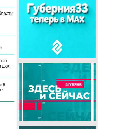
ласти
я
»
рав
 долг
ь в
ые