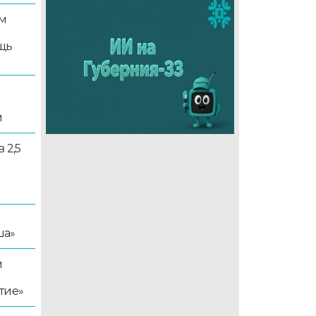
м
щь
и
 2,5
ша»
й
тие»