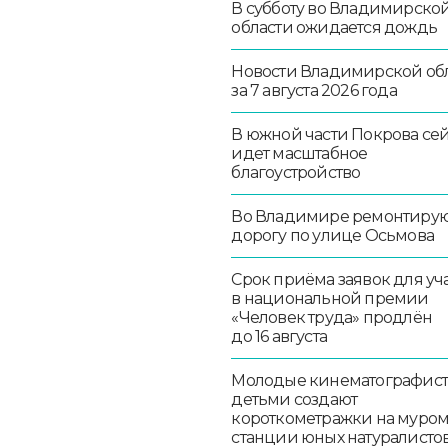
В субботу во Владимирско
области ожидается дождь
Новости Владимирской об
за 7 августа 2026 года
В южной части Покрова се
идет масштабное
благоустройство
Во Владимире ремонтиру
дорогу по улице Осьмова
Срок приёма заявок для уч
в национальной премии
«Человек труда» продлён
до 16 августа
Молодые кинематографист
детьми создают
короткометражки на муро
станции юных натуралисто