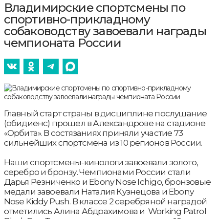
Владимирские спортсмены по
спортивно-прикладному
собаководству завоевали награды
чемпионата России
Главный старт страны в дисциплине послушание
(обидиенс) прошел в Александрове на стадионе
«Орбита». В состязаниях приняли участие 73
сильнейших спортсмена из 10 регионов России.
Наши спортсмены-кинологи завоевали золото,
серебро и бронзу. Чемпионами России стали
Дарья Резниченко и Ebony Nose Ichigo, бронзовые
медали завоевали Наталия Кузнецова и Ebony
Nose Kiddy Push. В классе 2 серебряной наградой
отметились Алина Абдрахимова и Working Patrol