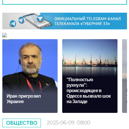
"Полностью
рухнула":
происходящее в
П
Иран пригрозил
Одессе вызвало шок
т
Украине
на Западе
г
2025-06-09
08:00
ОБЩЕСТВО