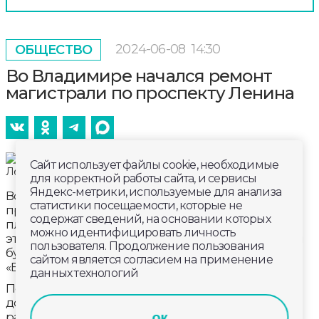
2024-06-08
14:30
ОБЩЕСТВО
Во Владимире начался ремонт
магистрали по проспекту Ленина
Сайт использует файлы cookie, необходимые
для корректной работы сайта, и сервисы
Яндекс-метрики, используемые для анализа
Во Владимире начали ремонтировать дорогу на
статистики посещаемости, которые не
проспект Ленина. Участок дороги от Садовой
содержат сведений, на основании которых
площади до площади Победы – самый дорогой в
можно идентифицировать личность
этом дорожном сезоне. Контракт за 61 млн рублей
пользователя. Продолжение пользования
будет выполнять опытный подрядчик - компания
сайтом является согласием на применение
«ВСК».
данных технологий
Подрядчик в ночное время снимает старое
дорожное полотно. Фрезеровочная машина
ок
работает, пока на дороге мало транспорта. По