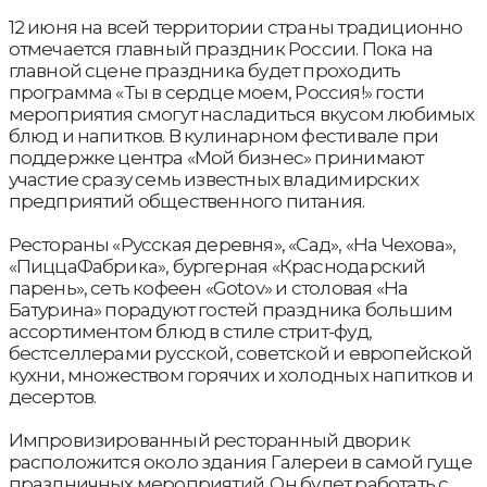
12 июня на всей территории страны традиционно
отмечается главный праздник России. Пока на
главной сцене праздника будет проходить
программа «Ты в сердце моем, Россия!» гости
мероприятия смогут насладиться вкусом любимых
блюд и напитков. В кулинарном фестивале при
поддержке центра «Мой бизнес» принимают
участие сразу семь известных владимирских
предприятий общественного питания.
Рестораны «Русская деревня», «Сад», «На Чехова»,
«ПиццаФабрика», бургерная «Краснодарский
парень», сеть кофеен «Gotov» и столовая «На
Батурина» порадуют гостей праздника большим
ассортиментом блюд в стиле стрит-фуд,
бестселлерами русской, советской и европейской
кухни, множеством горячих и холодных напитков и
десертов.
Импровизированный ресторанный дворик
расположится около здания Галереи в самой гуще
праздничных мероприятий. Он будет работать с