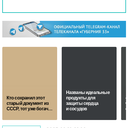
Названы идеальные
Кто сохранил этот
продукты для
«
старый документ из
защиты сердца
ч
СССР, тот уже богач…
и сосудов
о