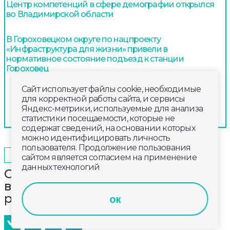
Центр компетенций в сфере демографии открылся
во Владимирской области
В Гороховецком округе по нацпроекту
«Инфраструктура для жизни» привели в
нормативное состояние подъезд к станции
Гороховец
Сайт использует файлы cookie, необходимые
для корректной работы сайта, и сервисы
Яндекс-метрики, используемые для анализа
статистики посещаемости, которые не
содержат сведений, на основании которых
можно идентифицировать личность
пользователя. Продолжение пользования
2025-09-19
11:00
ОБЩЕСТВО
сайтом является согласием на применение
данных технологий
Сотрудники «Энергосбыт Волга»
высадили сосны в Ковровском
районе
ок