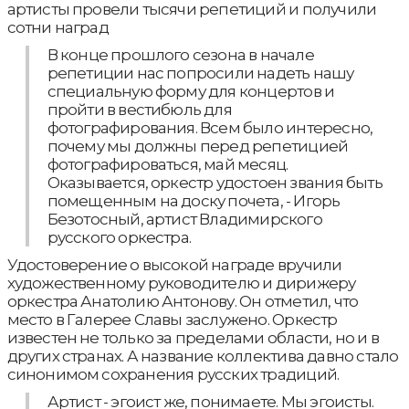
артисты провели тысячи репетиций и получили
сотни наград
В конце прошлого сезона в начале
репетиции нас попросили надеть нашу
специальную форму для концертов и
пройти в вестибюль для
фотографирования. Всем было интересно,
почему мы должны перед репетицией
фотографироваться, май месяц.
Оказывается, оркестр удостоен звания быть
помещенным на доску почета, - Игорь
Безотосный, артист Владимирского
русского оркестра.
Удостоверение о высокой награде вручили
художественному руководителю и дирижеру
оркестра Анатолию Антонову. Он отметил, что
место в Галерее Славы заслужено. Оркестр
известен не только за пределами области, но и в
других странах. А название коллектива давно стало
синонимом сохранения русских традиций.
Артист - эгоист же, понимаете. Мы эгоисты.