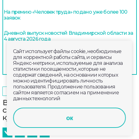
На премию «Человек труда» подано уже более 100
заявок
Дневной выпуск новостей Владимирской области за
4 августа 2026 года
Сайт использует файлы cookie, необходимые
для корректной работы сайта, и сервисы
Яндекс-метрики, используемые для анализа
статистики посещаемости, которые не
содержат сведений, на основании которых
можно идентифицировать личность
пользователя. Продолжение пользования
2025-09-19
13:20
ОБЩЕСТВО
сайтом является согласием на применение
данных технологий
Вокруг фонтана на Вокзальном
спуске высадят деревья,
кустарники и цветы
ок