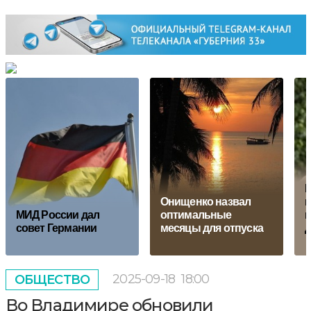
П
Онищенко назвал
в
МИД России дал
оптимальные
и
совет Германии
месяцы для отпуска
д
2025-09-18
18:00
ОБЩЕСТВО
Во Владимире обновили