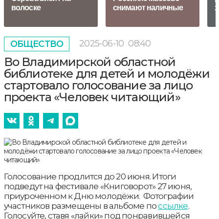
волоске
снимают наличные
х
2025-06-10
08:40
ОБЩЕСТВО
Во Владимирской областной
библиотеке для детей и молодёжи
стартовало голосование за лицо
проекта «Человек читающий»
Голосование продлится до 20 июня. Итоги
подведут на фестивале «Книговорот» 27 июня,
приуроченном к Дню молодёжи. Фотографии
участников размещены в альбоме по
ссылке
.
Голосуйте, ставя «лайки» под понравившейся