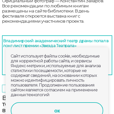
Официальный фотограф — Константин Захаров.
Все рекомендации по любимым книгам
размещены на сайте библиотеки. В день
фестиваля откроется выставка книг с
рекомендациями участников проекта.
Владимирский академический театр драмы попал в
лонг-лист премии «Звезда Театрала»
Сайт использует файлы cookie, необходимые
для корректной работы сайта, и сервисы
Яндекс-метрики, используемые для анализа
статистики посещаемости, которые не
содержат сведений, на основании которых
можно идентифицировать личность
пользователя. Продолжение пользования
2025-06-11
08:40
ОБЩЕСТВО
сайтом является согласием на применение
данных технологий
Владимирский академический
театр драмы принял участие
в фестивале «У Троицы»
ок