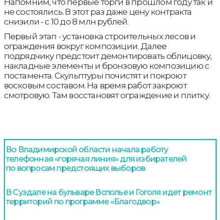
Напомним, что первые торги в прошлом году так и
не состоялись. В этот раз даже цену контракта
снизили - с 10 до 8 млн рублей.
Первый этап - установка строительных лесов и
ограждения вокруг композиции. Далее
подрядчику предстоит демонтировать облицовку,
накладные элементы и бронзовую композицию с
постамента. Скульптуры почистят и покроют
восковым составом. На время работ закроют
смотровую. Там восстановят ограждение и плитку.
Во Владимирской области начала работу
телефонная «горячая линия» для избирателей
по вопросам предстоящих выборов
В Суздале на бульваре Всполье и Гоголя идет ремонт
территорий по программе «Благодвор»