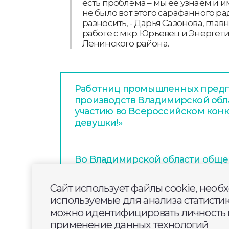
есть проблема – мы ее узнаем и и
не было вот этого сарафанного рад
разносить, - Дарья Сазонова, гла
работе с мкр. Юрьевец и Энерге
Ленинского района.
Работниц промышленных предп
производств Владимирской обл
участию во Всероссийском конку
девушки!»
Во Владимирской области общ
проверили состояние изолятор
содержания заключенных
Сайт использует файлы cookie, необ
используемые для анализа статисти
можно идентифицировать личность п
В среду во Владимирской облас
применение данных технологий