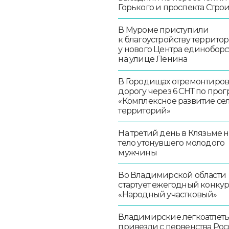
Горького и проспекта Стро
В Муроме приступили
к благоустройству террито
у нового Центра единоборс
на улице Ленина
В Городищах отремонтиро
дорогу через 6 СНТ по про
«Комплексное развитие се
территорий»
На третий день в Клязьме 
тело утонувшего молодого
мужчины
Во Владимирской области
стартует ежегодный конку
«Народный участковый»
Владимирские легкоатлет
привезли с первенства Ро