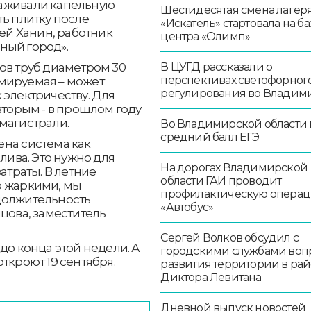
лаживали капельную
Шестидесятая смена лагер
ть плитку после
«Искатель» стартовала на ба
рей Ханин, работник
центра «Олимп»
ный город».
В ЦУГД рассказали о
ов труб диаметром 30
перспективах светофорног
мируемая – может
регулирования во Владим
 электричеству. Для
вторым - в прошлом году
магистрали.
Во Владимирской области
средний балл ЕГЭ
ена система как
лива. Это нужно для
На дорогах Владимирской
атраты. В летние
области ГАИ проводит
о жаркими, мы
профилактическую опера
должительность
«Автобус»
цова, заместитель
Сергей Волков обсудил с
до конца этой недели. А
городскими службами воп
ткроют 19 сентября.
развития территории в ра
Диктора Левитана
Дневной выпуск новостей