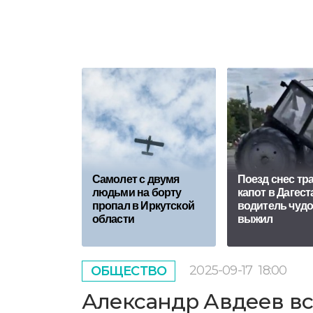
Самолет с двумя
Поезд снес тр
людьми на борту
капот в Дагест
пропал в Иркутской
водитель чуд
области
выжил
2025-09-17
18:00
ОБЩЕСТВО
Александр Авдеев вс