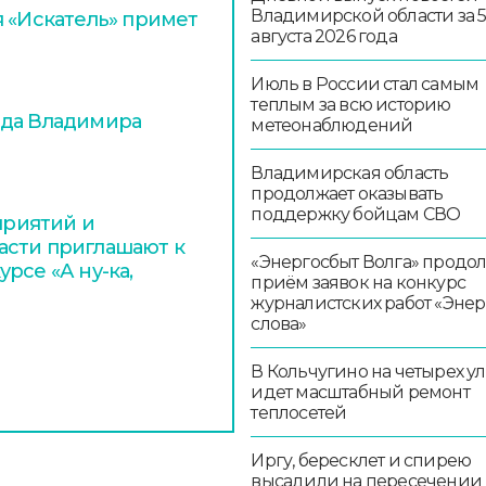
Владимирской области за 
я «Искатель» примет
августа 2026 года
Июль в России стал самым
теплым за всю историю
ода Владимира
метеонаблюдений
Владимирская область
продолжает оказывать
поддержку бойцам СВО
риятий и
асти приглашают к
«Энергосбыт Волга» продо
рсе «А ну-ка,
приём заявок на конкурс
журналистских работ «Эне
слова»
В Кольчугино на четырех у
идет масштабный ремонт
теплосетей
Иргу, бересклет и спирею
высадили на пересечении