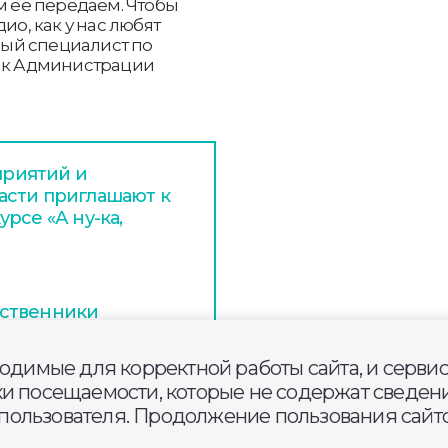
м ее передаем. Чтобы
ио, как у нас любят
вный специалист по
тик Администрации
риятий и
асти приглашают к
рсе «А ну-ка,
ественники
ов временного
ходимые для корректной работы сайта, и серви
ки посещаемости, которые не содержат сведени
ользователя. Продолжение пользования сайто
ти ожидается до