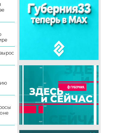
я
зе
о
ире
 вырос
цию
росы
йоне