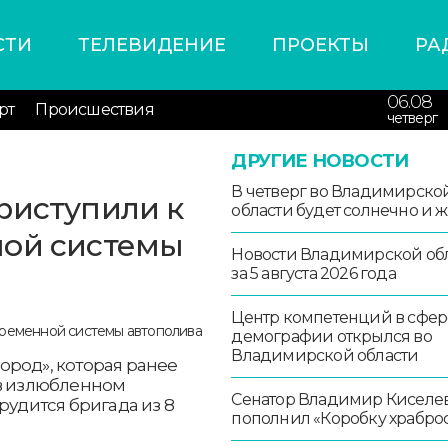
СТИ
ТЕЛЕВИДЕНИЕ
ПРОЕКТЫ
РА
06.08
рт
Происшествия
четверг
ДРУГИЕ НОВОСТИ
В четверг во Владимирско
риступили к
области будет солнечно и 
ной системы
Новости Владимирской об
за 5 августа 2026 года
Центр компетенций в сфер
демографии открылся во
Владимирской области
ород», которая ранее
 в излюбленном
Сенатор Владимир Киселе
рудится бригада из 8
пополнил «Коробку храбро