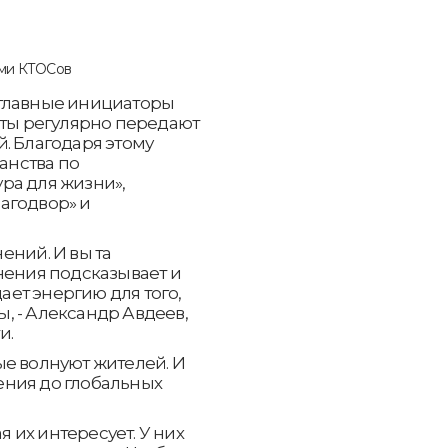
 главные инициаторы
еты регулярно передают
. Благодаря этому
анства по
ра для жизни»,
агодвор» и
ений. И вы та
нения подсказывает и
дает энергию для того,
, - Александр Авдеев,
и.
ые волнуют жителей. И
ения до глобальных
их интересует. У них