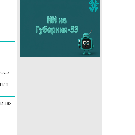
5
лжает
ргия
лицах