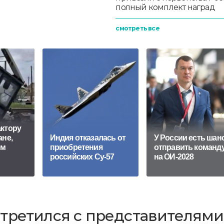
полный комплект наград
смотреть все
актору
ане,
Индия отказалась от
У России есть шан
ом
приобретения
отправить команд
российских Су-57
на ОИ-2028
третился с представителями