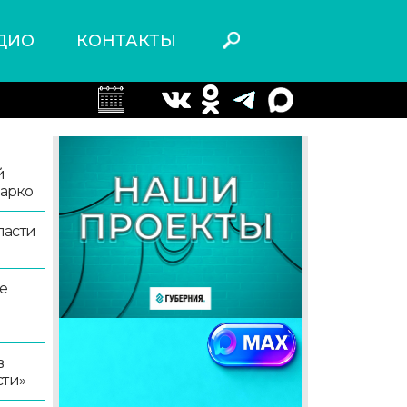
ДИО
КОНТАКТЫ
й
жарко
ласти
е
в
сти»