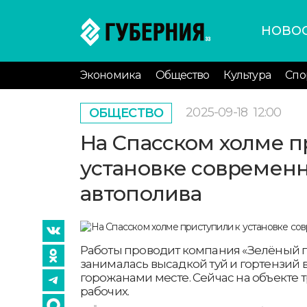
НОВО
Экономика
Общество
Культура
Спо
2025-09-18
12:00
ОБЩЕСТВО
На Спасском холме п
установке современ
автополива
Работы проводит компания «Зелёный г
занималась высадкой туй и гортензий
горожанами месте. Сейчас на объекте т
рабочих.