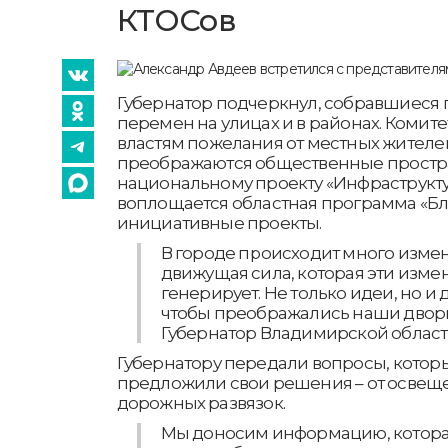
КТОСов
Губернатор подчеркнул, собравшиеся
перемен на улицах и в районах. Комит
властям пожелания от местных жителей
преображаются общественные простр
национальному проекту «Инфраструкту
воплощается областная программа «Бл
инициативные проекты.
В городе происходит много измен
движущая сила, которая эти изме
генерирует. Не только идеи, но и 
чтобы преображались наши дворы
Губернатор Владимирской област
Губернатору передали вопросы, котор
предложили свои решения – от освещ
дорожных развязок.
Мы доносим информацию, которая 