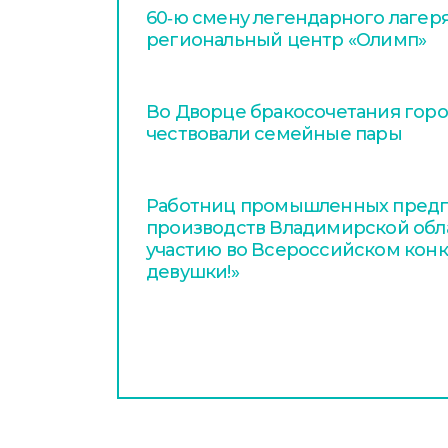
60‑ю смену легендарного лагер
региональный центр «Олимп»
Во Дворце бракосочетания гор
чествовали семейные пары
Работниц промышленных предп
производств Владимирской обл
участию во Всероссийском конку
девушки!»