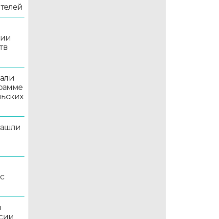
ителей
рии
тв
вали
грамме
льских
нашли
рс
ы
ссии