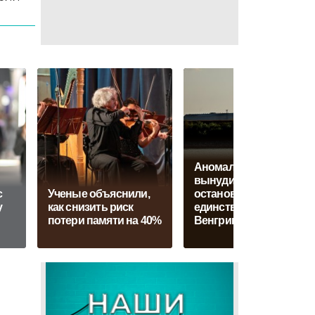
Аномальная жара
вынудила
с
Ученые объяснили,
остановить
у
как снизить риск
единственную АЭС
потери памяти на 40%
Венгрии