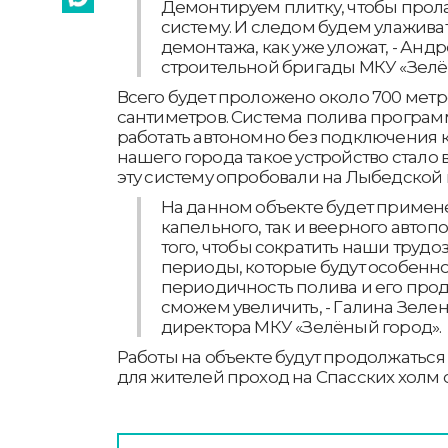
Демонтируем плитку, чтобы про
систему. И следом будем улажива
демонтажа, как уже уложат, - Анд
строительной бригады МКУ «Зелё
Всего будет проложено около 700 метр
сантиметров. Система полива програм
работать автономно без подключения к
нашего города такое устройство стало 
эту систему опробовали на Лыбедской 
На данном объекте будет примен
капельного, так и веерного автопо
того, чтобы сократить наши трудоз
периоды, которые будут особенн
периодичность полива и его про
сможем увеличить, - Галина Зелен
директора МКУ «Зелёный город».
Работы на объекте будут продолжаться 
для жителей проход на Спасских холм о