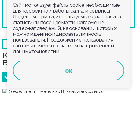
Сайт использует файлы cookie, необходимые
для корректной работы сайта, и сервисы
Яндекс-метрики, используемые для анализа
статистики посещаемости, которые не
содержат сведений, на основании которых
можно идентифицировать личность
пользователя. Продолжение пользования
2026-01-08
11:15
ОБЩЕСТВО
сайтом является согласием на применение
данных технологий
К середине дня метель во
Владимире усилится
ок
По прогнозам синоптиков, с 15:00 8 января до 21:00 9
января во Владимире ожидается резкое
ухудшение погоды. Сильный снег и метель
сопряжены с порывами ветра до 18 м/с. Поэтому
велика вероятность снежных заносов и сильной
гололедицы.