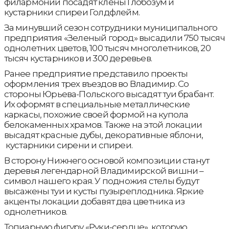
филармонии посадят клёны Глобозум и
кустарники спиреи Голдфлейм.
За минувший сезон сотрудники муниципального
предприятия «Зеленый город» высадили 750 тысяч
однолетних цветов, 100 тысяч многолетников, 20
тысяч кустарников и 300 деревьев.
Ранее предприятие представило проекты
оформления трех въездов во Владимир. Со
стороны Юрьева-Польского высадят туи брабант.
Их оформят в специальные металлические
каркасы, похожие своей формой на купола
белокаменных храмов. Также на этой локации
высадят красные дубы, декоративные яблони,
кустарники сирени и спиреи.
В сторону Нижнего основой композиции станут
деревья легендарной Владимирской вишни –
символ нашего края. У подножия стелы будут
высажены туи и кусты пузыреплодника. Яркие
акценты локации добавят два цветника из
однолетников.
Топиарную фигуру «Руки-сердце», которую