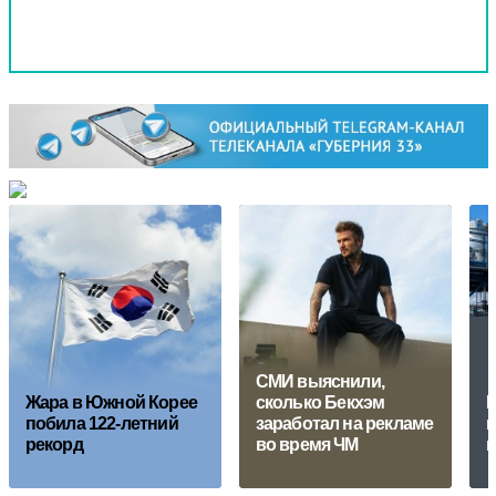
СМИ выяснили,
Жара в Южной Корее
сколько Бекхэм
Е
побила 122-летний
заработал на рекламе
н
рекорд
во время ЧМ
в