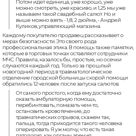
Потом идет единица, уже хорошо, уже
можно смотреть, уже красиво, и 1,25 мы уже
называем такой свадебный салют. Но и
выше можно взять - 1,8, 2 дюйма, - Андрей
Куликов, управляющий магазина.
Каждому покупателю продавец рассказывает о
мерах безопасности. Это своего рода
профессиональная этика. В помощь также памятки,
которые в торговых точках оставляют сотрудники
МЧС. Правила, казалось бы, простые, но осечки
случаются каждый год. Только за прошлый
новогодний период в травматологическое
отделение городской больницы скорой помощи
обратились 12 человек после запуска салютов.
От самого простого, когда ему достаточно
оказать амбулаторную помощь,
перебинтовать, помазать чем-то,
остановить кровотечение, до
травматических отрывов, скажем так,
пальца, тогда приходится такого человека
оперировать. Я уж молчу, что есть такая
патология, как органы зрения,