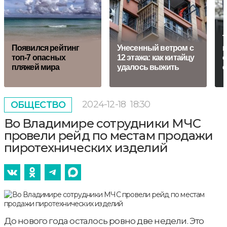
Т
Появился рейтинг
Унесенный ветром с
м
топ-7 опасных
12 этажа: как китайцу
о
пляжей мира
удалось выжить
2024-12-18
18:30
ОБЩЕСТВО
Во Владимире сотрудники МЧС
провели рейд по местам продажи
пиротехнических изделий
До нового года осталось ровно две недели. Это