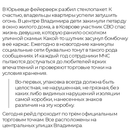
В Юрьевце фейерверк разбил стеклопакет. К
счастью, владельцы квартиры успели затушить
огонь. В центре Владимира дети закинули петарду
в окно жилого дома, а в Коврове участник СВО спас
жизнь девушке, которую ранило осколком
уличной скамьи. Какой-то шутник засунул бомбочку
в её каркас. Ежегодно в новогодние каникулы
социальные сети буквально тонут в такого рода
сообщениях. И каждый год сотрудники МЧС
пытаются достучаться до любителей ярких
впечатлений и проверяют торговые точки на
условия хранения.
Во-первых, упаковка всегда должна быть
целостная, не нарушенная, не грязная, без
каких либо видимых нарушений изоляции
самой коробки, нанесенных знаков
различия на эту коробку.
Сегодня рейд проходит по трём официальным
торговым точкам. Все расположены на
центральных улицах Владимира.