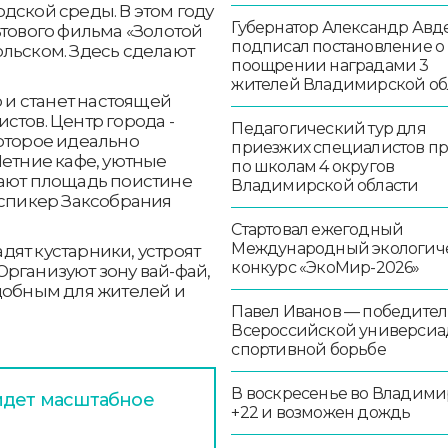
дской среды. В этом году
Губернатор Александр Авд
ьтового фильма «Золотой
подписал постановление о
ольском. Здесь сделают
поощрении наградами 3
жителей Владимирской об
о и станет настоящей
стов. Центр города -
Педагогический тур для
оторое идеально
приезжих специалистов п
Летние кафе, уютные
по школам 4 округов
лают площадь поистине
Владимирской области
 спикер Заксобрания
Стартовал ежегодный
Международный экологич
ят кустарники, устроят
конкурс «ЭкоМир-2026»
рганизуют зону вай-фай,
удобным для жителей и
Павел Иванов — победител
Всероссийской универсиа
спортивной борьбе
В воскресенье во Владими
идет масштабное
+22 и возможен дождь