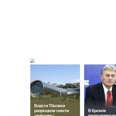
Власти Тбилиси
разрешили снести
В Кремле
«кувшины
прокомменти