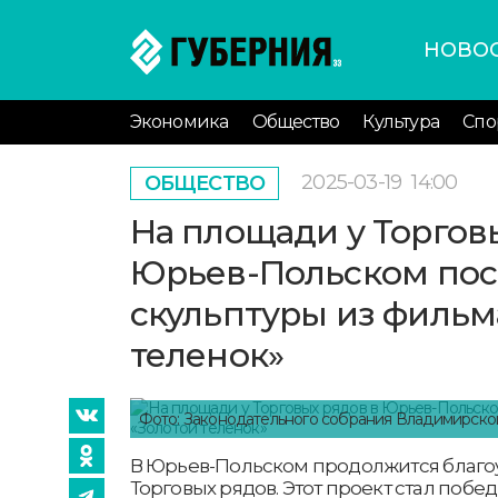
НОВО
Экономика
Общество
Культура
Спо
2025-03-19
14:00
ОБЩЕСТВО
На площади у Торгов
Юрьев-Польском пос
скульптуры из фильм
теленок»
Фото: Законодательного собрания Владимирско
В Юрьев-Польском продолжится благо
Торговых рядов. Этот проект стал поб