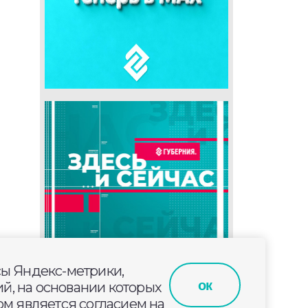
сы Яндекс-метрики,
ок
й, на основании которых
м является согласием на