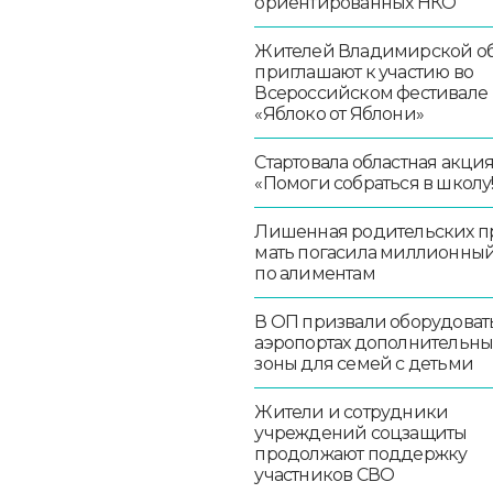
ориентированных НКО
Жителей Владимирской об
приглашают к участию во
Всероссийском фестивале
«Яблоко от Яблони»
Стартовала областная акци
«Помоги собраться в школу!
Лишенная родительских п
мать погасила миллионный
по алиментам
В ОП призвали оборудоват
аэропортах дополнительн
зоны для семей с детьми
Жители и сотрудники
учреждений соцзащиты
продолжают поддержку
участников СВО