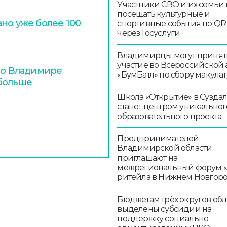
Участники СВО и их семьи 
посещать культурные и
но уже более 100
спортивные события по QR
через Госуслуги
Владимирцы могут принят
участие во Всероссийской
 во Владимире
«БумБатл» по сбору макула
 больше
Школа «Открытие» в Сузда
станет центром уникальног
образовательного проекта
Предпринимателей
Владимирской области
приглашают на
межрегиональный форум 
ритейла в Нижнем Новгор
Бюджетам трёх округов обл
выделены субсидии на
поддержку социально