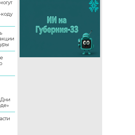
могут
-коду
ь
 акции
туры
ле
о
«Дни
оде»
асти