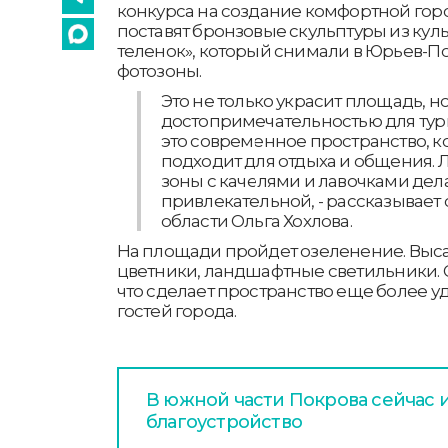
конкурса на создание комфортной горо
поставят бронзовые скульптуры из кул
теленок», который снимали в Юрьев-П
фотозоны.
Это не только украсит площадь, н
достопримечательностью для тури
это современное пространство, к
подходит для отдыха и общения. 
зоны с качелями и лавочками де
привлекательной, - рассказывает
области Ольга Хохлова.
На площади пройдет озеленение. Высад
цветники, ландшафтные светильники. О
что сделает пространство еще более 
гостей города.
В южной части Покрова сейчас 
благоустройство