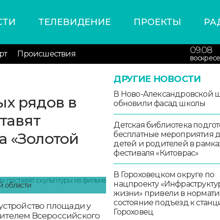
СТИ
ТЕЛЕВИДЕНИЕ
ПРОЕКТЫ
РА
09.08
рт
Происшествия
воскресе
ДРУГИЕ НОВОСТИ
В Ново-Александровской 
ых рядов в
обновили фасад школы
тавят
Детская библиотека подго
а «Золотой
бесплатные мероприятия 
детей и родителей в рамка
фестиваля «Китоврас»
В Гороховецком округе по
нацпроекту «Инфраструкту
й области
жизни» привели в нормат
состояние подъезд к стан
устройство площади у
Гороховец
едителем Всероссийского