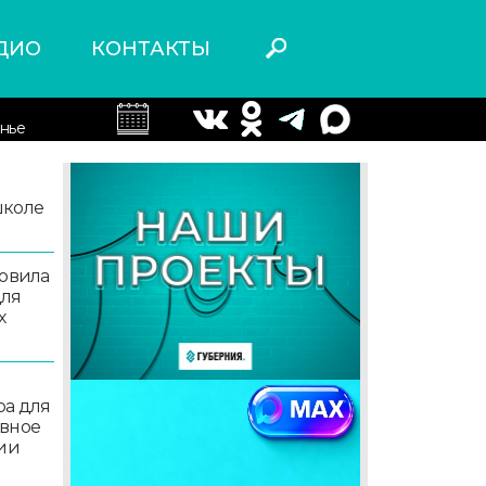
ДИО
КОНТАКТЫ
нье
школе
товила
для
х
ра для
ивное
ции