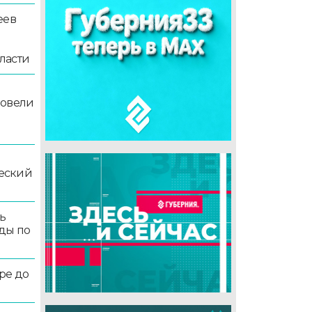
еев
ласти
ровели
еский
ь
ды по
ре до