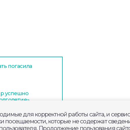
ть погасила
тр успешно
Долголетие»
ходимые для корректной работы сайта, и серви
и за проезд по
ки посещаемости, которые не содержат сведени
гам
ользователя. Продолжение пользования сайто