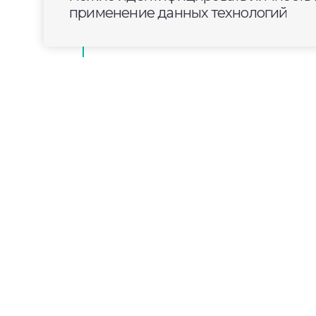
применение данных технологий
2025-03-17
19:44
ОБЩЕСТВО
Новости Владимирской
Главные новости к этому часу в инфо
телеканала «Губерния-33». Эфир от 17 мар