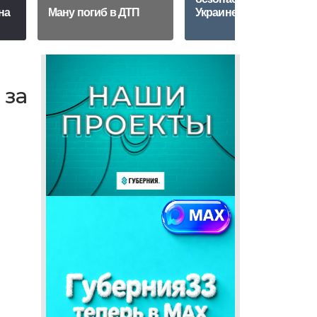
на
Ману погиб в ДТП
Украине
 за