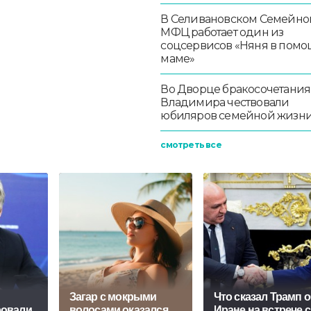
В Селивановском Семейно
МФЦ работает один из
соцсервисов «Няня в помо
маме»
Во Дворце бракосочетания
Владимира чествовали
юбиляров семейной жизн
смотреть все
Загар с мокрыми
Что сказал Трамп 
ровали
волосами оказался
Иране на встрече с