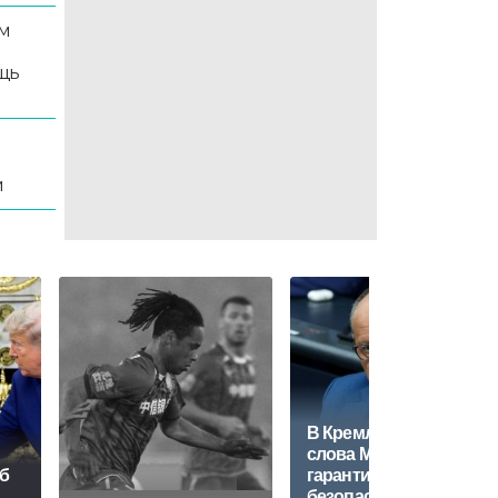
м
щь
и
В Кремле ответили на
слова Мерца о
об
гарантиях
безопасности