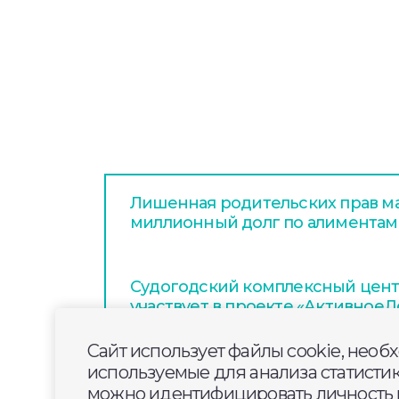
Лишенная родительских прав ма
миллионный долг по алиментам
Судогодский комплексный цен
участвует в проекте «Активное
Сайт использует файлы cookie, необ
В ГД призвали не взимать деньг
используемые для анализа статисти
ремонтируемым платным доро
можно идентифицировать личность п