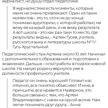
журналист, но душу отдал педагогике.
В журналистике есть моменты, которые
меня не очень привлекают. Один из таких
моментов – это то, что я не до конца
понимаю аудиторию, с которой работаю, не
вижу ее каждый день, и не вижу результата.
А вот школа – это как раз-таки то место, где
результаты видны, - Артем Гусев, учитель
русского языка и литературы школы № 1 г.
Гусь-Хрустальный.
Педагогический стаж Артема около 10 лет. Начинал
с дополнительного образования и подготовки к
экзаменам. Дальше – опыт работы в подмосковной
школе. На малую родину вернулся уже в
должности профильного учителя.
Педагог он очень хороший! Готовит нас
отлично, все понятно объясняет. И мне, в
принципе, все нравится. Наверное, это
больше связано с тем, что Артем
Владимирович с нами на одной волне. Нам
легче понимать друг друга, - Анна