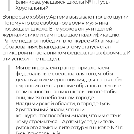
Блинкова, учащаяся школы № 1 г. Гусь-
Хрустальный.
Вопросы о хобби у Артема вызывают только шутки.
Потому что все свободное время мужчина
посвящает школе. Вне уроков он учит детей
журналистике и сам повышает квалификацию.
Ранее педагог победил в конкурсе «Флагманы
образования». Благодаря этому статусу стал
спикером и наставником федеральных форумов. И
эти успехи - не предел.
Мы выигрываем гранты, привлекаем
федеральные средства для того, чтобы
делать яркие мероприятия, для того чтобы
выравнивать стартовые образовательные
возможности наших школьников. Чтобы
они, живя в небольшом городе
Владимирской области, в городе Гусь-
Хрустальный знали, что они
конкурентоспособны. Знали, что им есть к
чему стремиться, - Артем Гусев, учитель
русского языка и литературы в школе № 1 г.
Гусь-Хрустальный.