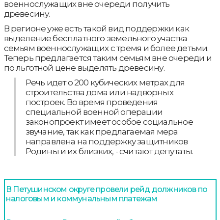
военнослужащих вне очереди получить
древесину.
В регионе уже есть такой вид поддержки как
выделение бесплатного земельного участка
семьям военнослужащих с тремя и более детьми.
Теперь предлагается таким семьям вне очереди и
по льготной цене выделять древесину.
Речь идет о 200 кубических метрах для
строительства дома или надворных
построек. Во время проведения
специальной военной операции
законопроект имеет особое социальное
звучание, так как предлагаемая мера
направлена на поддержку защитников
Родины и их близких, - считают депутаты.
В Петушинском округе провели рейд должников по
налоговым и коммунальным платежам