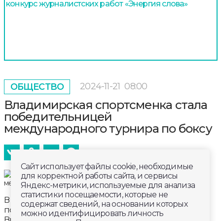
конкурс журналистских работ «Энергия слова»
2024-11-21
08:00
ОБЩЕСТВО
Владимирская спортсменка стала
победительницей
международного турнира по боксу
Сайт использует файлы cookie, необходимые
для корректной работы сайта, и сервисы
Яндекс-метрики, используемые для анализа
статистики посещаемости, которые не
В Минске завершился традиционный турнир,
содержат сведений, на основании которых
посвященный памяти Героя Советского Союза
можно идентифицировать личность
Виктора Ливенцева, в котором приняли участие