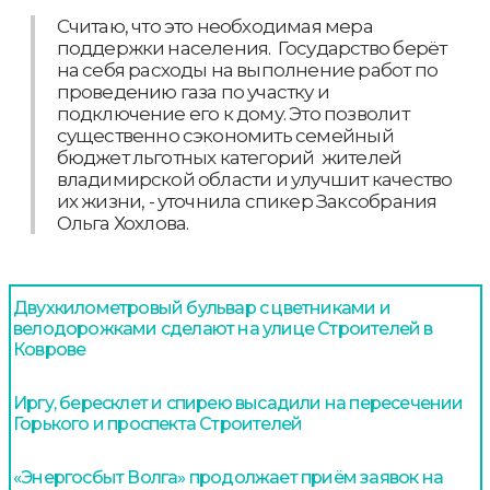
Считаю, что это необходимая мера
поддержки населения. Государство берёт
на себя расходы на выполнение работ по
проведению газа по участку и
подключение его к дому. Это позволит
существенно сэкономить семейный
бюджет льготных категорий жителей
владимирской области и улучшит качество
их жизни, - уточнила спикер Заксобрания
Ольга Хохлова.
Двухкилометровый бульвар с цветниками и
велодорожками сделают на улице Строителей в
Коврове
Иргу, бересклет и спирею высадили на пересечении
Горького и проспекта Строителей
«Энергосбыт Волга» продолжает приём заявок на