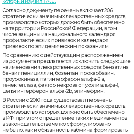
который изучил ТАСС
.
Согласно документу перечень включает 206
стратегически значимых лекарственных средств,
производство которых должно быть обеспечено
на территории Российской Федерации, в том
числе вакцины из национального календаря
профилактических прививок и календаря
прививок по эпидемическим показаниям.
По сравнению с действующим распоряжением
из документа предлагается исключить следующие
наименования лекарственных средств: бензатина
бензилпенициллин, бозентан, прокарбазин,
проурокиназа, пэгинтерферон альфа-2 а,
тенектеплаза, фактор некроза опухоли альфа-1,
цепэгинтерферон альфа-2b, эпинефрин.
В России с 2010 года существовал перечень
стратегически значимых лекарственных средств,
производство которых должно быть обеспечено
в РФ, при этом определение таких медикаментов
в законодательстве четко сформулировано
не было, как и обязанность кабмина формировать