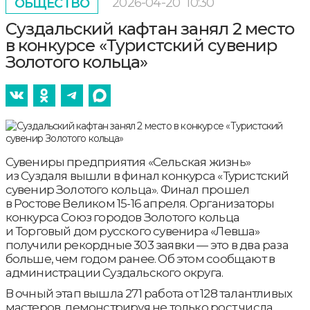
2026-04-20
10:30
ОБЩЕСТВО
Суздальский кафтан занял 2 место
в конкурсе «Туристский сувенир
Золотого кольца»
Сувениры предприятия «Сельская жизнь»
из Суздаля вышли в финал конкурса «Туристский
сувенир Золотого кольца». Финал прошел
в Ростове Великом 15-16 апреля. Организаторы
конкурса Союз городов Золотого кольца
и Торговый дом русского сувенира «Левша»
получили рекордные 303 заявки — это в два раза
больше, чем годом ранее. Об этом сообщают в
администрации Суздальского округа.
В очный этап вышла 271 работа от 128 талантливых
мастеров, демонстрируя не только рост числа