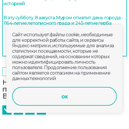
историей
В эту субботу, 8 августа Муром отметит день города -
1164-летие летописного града и 245-летие герба
Сайт использует файлы cookie, необходимые
для корректной работы сайта, и сервисы
Яндекс-метрики, используемые для анализа
статистики посещаемости, которые не
содержат сведений, на основании которых
можно идентифицировать личность
пользователя. Продолжение пользования
2026-04-20
08:00
ОБЩЕСТВО
сайтом является согласием на применение
данных технологий
Награды первенства России
привезли каратисты
Владимирской области из Орла
ок