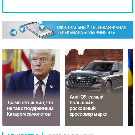
Audi Q9: самый
П
Трамп объяснил, что
большой и
К
не так с подаренным
роскошный
р
Катаром самолетом
кроссовер марки
э