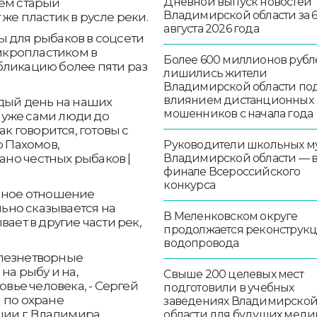
Дневной выпуск новостей
нём старый
Владимирской области за 
же пластик в русле реки.
августа 2026 года
ы для рыбаков в соцсети
микропластиком в
Более 600 миллионов рубл
бликацию более пяти раз
лишились жители
Владимирской области по
влиянием дистанционных
ждый день на наших
мошенников с начала года
о уже сами люди до
ак говорится, готовы с
р Пахомов,
Руководители школьных м
Владимирской области — 
но честных рыбаков |
финале Всероссийского
конкурса
енное отношение
ьно сказывается на
В Меленковском округе
ает в другие части рек,
продолжается реконструк
водопровода
олезнетворные
на рыбу и на,
Свыше 200 целевых мест
овье человека, - Сергей
подготовили в учебных
 по охране
заведениях Владимирско
и г. Владимира.
области для будущих меди