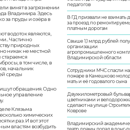
педагогов
ели винят в загрязнении
ода Владимира. Здесь
В ГД призвали не взимать 
ко за пруды и озёра в
за проезд по ремонтируем
платным дорогам
ют водоток являются,
... Частично
Свыше 1,1 млрд рублей пол
ству природных
организации
но никак не местной
агропромышленного комп
ы стараемся
Владимирской области
росы, в том числе, в
ов, начальник
Сотрудники МЧС спасли на
ей среды
пожаре в Камешково моло
мать и её годовалого сына
 пишут обращения. Одно
Двухкилометровый бульвар
льное управление
цветниками и велодорож
у.
сделают на улице Строител
 деле Клязьма
Коврове
несколько химических
ятки раз. И вот этот
Владимирский академиче
ным властям возбудить
театр драмы попал в лонг-л