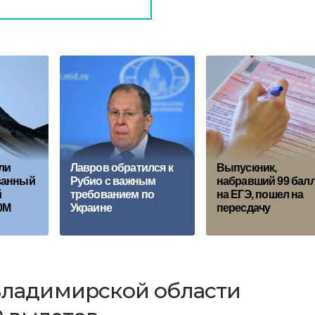
ли
Лавров обратился к
Выпускник,
ванный
Рубио с важным
набравший 99 бал
й
требованием по
на ЕГЭ, пошел на
0М
Украине
пересдачу
 Владимирской области