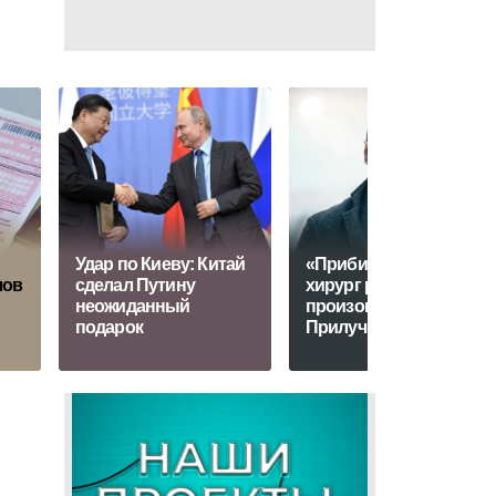
Удар по Киеву: Китай
«Прибили к голове»:
лов
сделал Путину
хирург раскрыла, что
неожиданный
произошло с
подарок
Прилучным