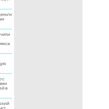
деньги
ым
учили
лекса
дую
 с
ками
ей в
ский
ист