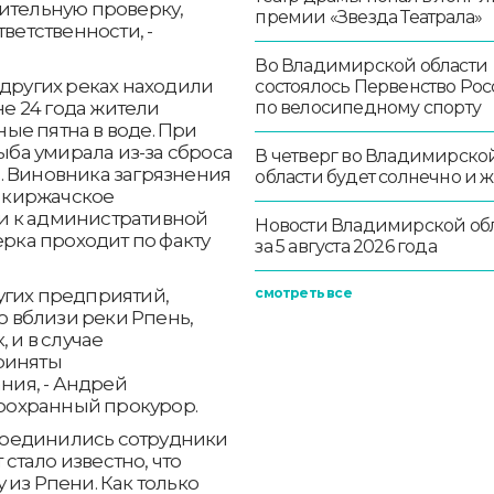
ительную проверку,
премии «Звезда Театрала»
ветственности, -
Во Владимирской области
 других реках находили
состоялось Первенство Ро
по велосипедному спорту
не 24 года жители
ые пятна в воде. При
рыба умирала из-за сброса
В четверг во Владимирско
ка. Виновника загрязнения
области будет солнечно и 
ь киржачское
и к административной
Новости Владимирской об
ерка проходит по факту
за 5 августа 2026 года
смотреть все
угих предприятий,
 вблизи реки Рпень,
 и в случае
риняты
ия, - Андрей
оохранный прокурор.
соединились сотрудники
тало известно, что
 из Рпени. Как только