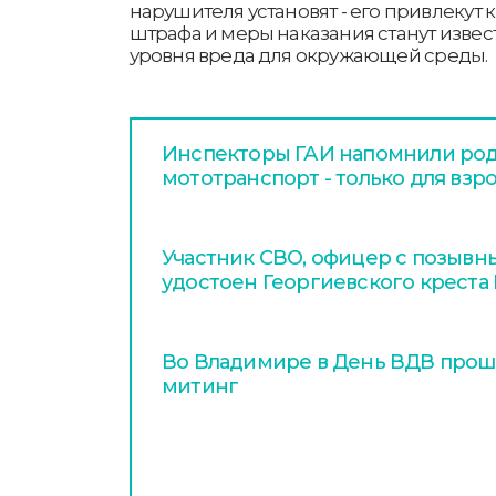
нарушителя установят - его привлекут 
штрафа и меры наказания станут извес
уровня вреда для окружающей среды.
Инспекторы ГАИ напомнили род
мототранспорт - только для взр
Участник СВО, офицер с позывн
удостоен Георгиевского креста 
Во Владимире в День ВДВ про
митинг