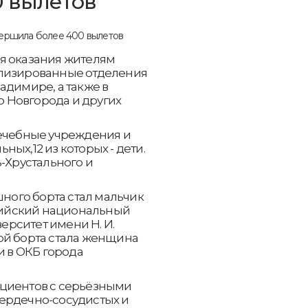
0 вылетов
я оказания жителям
ализированные отделения
адимире, а также в
 Новгорода и других
лечебные учреждения и
ых,12 из которых - дети.
ь-Хрустального и
ого борта стал мальчик
ссийский национальный
рситет имени Н. И.
ой борта стала женщина
и в ОКБ города
ациентов с серьёзными
ердечно-сосудистых и