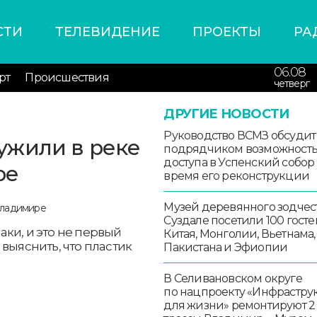
СТИ
ТЕЛЕВИДЕНИЕ
ПРОЕКТЫ
РА
06.08
рт
Происшествия
четверг
ДРУГИЕ НОВОСТИ
Руководство ВСМЗ обсудит
ужили в реке
подрядчиком возможност
доступа в Успенский собор
ре
время его реконструкции
Музей деревянного зодчест
Суздале посетили 100 госте
ки, и это не первый
Китая, Монголии, Вьетнама,
выяснить, что пластик
Пакистана и Эфиопии
В Селивановском округе
по нацпроекту «Инфрастру
для жизни» ремонтируют 2