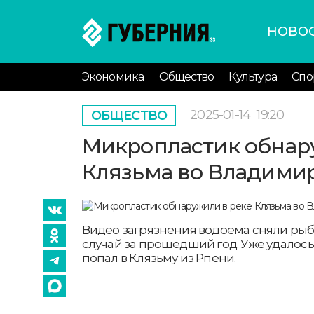
НОВО
Экономика
Общество
Культура
Спо
2025-01-14
19:20
ОБЩЕСТВО
Микропластик обнар
Клязьма во Владими
Видео загрязнения водоема сняли рыба
случай за прошедший год. Уже удалось 
попал в Клязьму из Рпени.