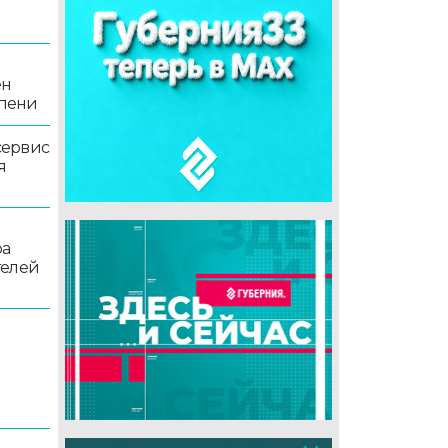
ен
епени
сервис
я
ра
телей