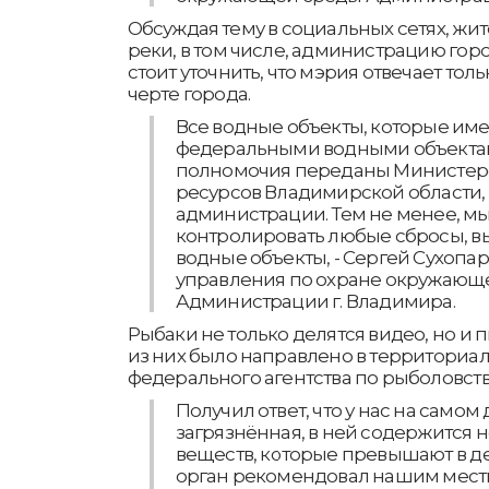
Обсуждая тему в социальных сетях, жит
реки, в том числе, администрацию гор
стоит уточнить, что мэрия отвечает толь
черте города.
Все водные объекты, которые име
федеральными водными объектами
полномочия переданы Министер
ресурсов Владимирской области, 
администрации. Тем не менее, м
контролировать любые сбросы, выб
водные объекты, - Сергей Сухопар
управления по охране окружающ
Администрации г. Владимира.
Рыбаки не только делятся видео, но и
из них было направлено в территориа
федерального агентства по рыболовств
Получил ответ, что у нас на самом
загрязнённая, в ней содержится 
веществ, которые превышают в дес
орган рекомендовал нашим мест