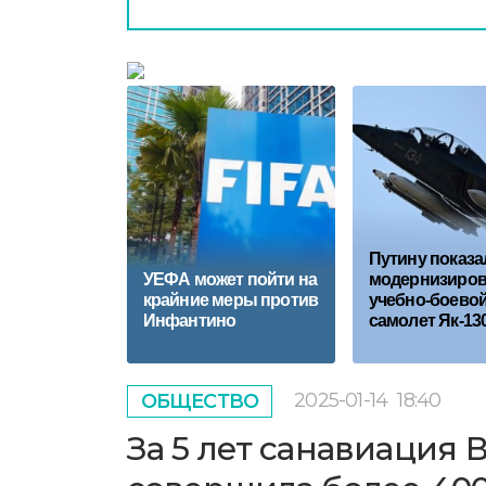
Путину показа
УЕФА может пойти на
модернизиро
крайние меры против
учебно-боево
Инфантино
самолет Як-13
2025-01-14
18:40
ОБЩЕСТВО
За 5 лет санавиация