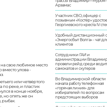
трассы Владимир—Муром-
Арзамас
Участник СВО, офицер с
позывным «Костёр» удосто
Георгиевского креста IV ст
Удобный дистанционный 
«Энергосбыт Волга» - чат дл
клиентов
Сотрудники ГАИ и
администрации Владими
провели рейд среди води
на свое любимое место
самокатов и скутеров
 вместо улова -
з.
Во Владимирской области
ретьего или четвёртого
начала работу телефонная
а по реке, и пластик
«горячая линия» для
нулся в конце ноября,
избирателей по вопросам
, но опять же он
предстоящих выборов
, рыбак.