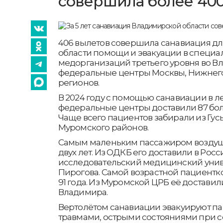
совершила более 40
406 вылетов совершила санавиация дл
области помощи и эвакуации в специ
медорганизаций третьего уровня во Вл
федеральные центры Москвы, Нижнего
регионов.
В 2024 году с помощью санавиации в 
федеральные центры доставили 87 больн
Чаще всего пациентов забирали из Гус
Муромского районов.
Самым маленьким пассажиром воздушн
двух лет. Из ОДКБ его доставили в Ро
исследовательский медицинский униве
Пирогова. Самой возрастной пациентк
91 года. Из Муромской ЦРБ её доставил
Владимира.
Вертолётом санавиации эвакуируют п
травмами, острыми состояниями при с