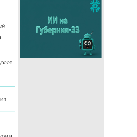
6
ей
д
узеев
в
ция
й
ков и