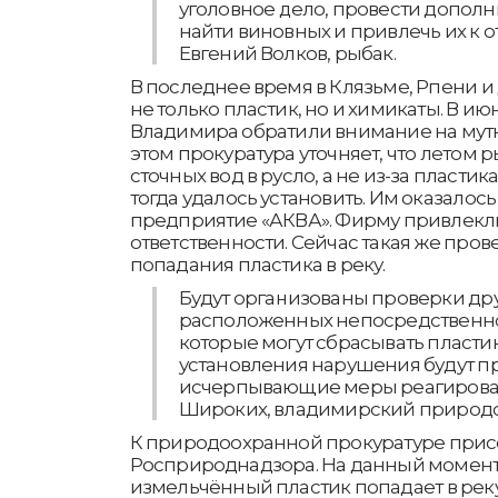
уголовное дело, провести дополн
найти виновных и привлечь их к от
Евгений Волков, рыбак.
В последнее время в Клязьме, Рпени и
не только пластик, но и химикаты. В ию
Владимира обратили внимание на мутн
этом прокуратура уточняет, что летом 
сточных вод в русло, а не из-за пласти
тогда удалось установить. Им оказалос
предприятие «АКВА». Фирму привлекл
ответственности. Сейчас такая же пров
попадания пластика в реку.
Будут организованы проверки др
расположенных непосредственно
которые могут сбрасывать пластик,
установления нарушения будут п
исчерпывающие меры реагирован
Широких, владимирский природ
К природоохранной прокуратуре при
Росприроднадзора. На данный момент с
измельчённый пластик попадает в реку