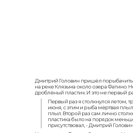
Дмитрий Головин пришёл порыбачить 
на реке Клязьма около озера Фатино. Но
дроблёный пластик. И это не первый ра
Первый раз я столкнулся летом, т
июня, с этим и рыба мёртвая плыл
плыл. Второй раз сам лично столк
пластика было на порядок меньше
присутствовал, - Дмитрий Головин