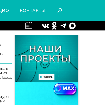
ДИО
КОНТАКТЫ
 с
ь
 на
ва в
й из
 Лаоса,
ктура
 км