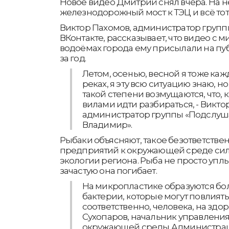
Новое видео Дмитрий снял вчера. На 
железнодорожный мост к ТЭЦ и всё тот 
Виктор Пахомов, администратор групп
ВКонтакте, рассказывает, что видео с 
водоёмах города ему присылали на пу
за год.
Летом, осенью, весной я тоже ка
реках, я эту всю ситуацию знаю, н
такой степени возмущаются, что, к
вилами идти разбираться, - Викто
администратор группы «Подслуша
Владимир».
Рыбаки объясняют, такое безответств
предприятий к окружающей среде сил
экологии региона. Рыба не просто уплыв
зачастую она погибает.
На микропластике образуются б
бактерии, которые могут повлиять 
соответственно, человека, на здор
Сухопаров, начальник управления
окружающей среды Администраци