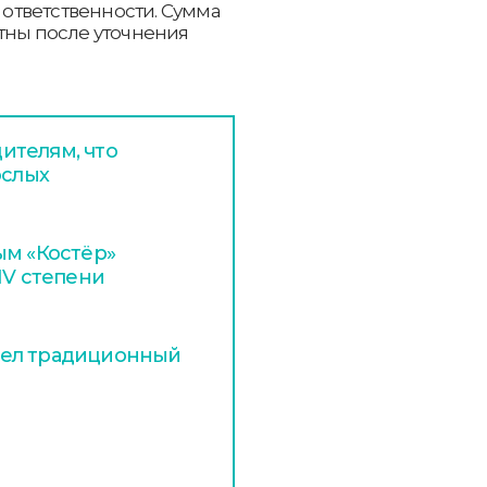
к ответственности. Сумма
тны после уточнения
ителям, что
ослых
ым «Костёр»
IV степени
шел традиционный