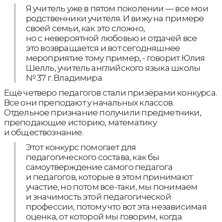
Я учитель уже в пятом поколении — все мои
родственники учителя. И вижу на примере
своей семьи, как это сложно,
но с невероятной любовью и отдачей все
это возвращается и вот сегодняшнее
мероприятие тому пример, - говорит Юлия
Шелль, учитель английского языка школы
№ 37 г. Владимира
Ещё четверо педагогов стали призёрами конкурса.
Все они преподают у начальных классов.
Отдельное признание получили предметники,
преподающие историю, математику
и обществознание.
Этот конкурс помогает для
педагогического состава, как бы
самоутверждение самого педагога
и педагогов, которые в этом принимают
участие, но потом все-таки, мы понимаем
и значимость этой педагогической
профессии, потому что вот эта независимая
оценка, от которой мы говорим, когда