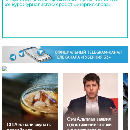
конкурс журналистских работ «Энергия слова»
Сэм Альтман заявил
О
США начали скупать
о достижении «точки
о