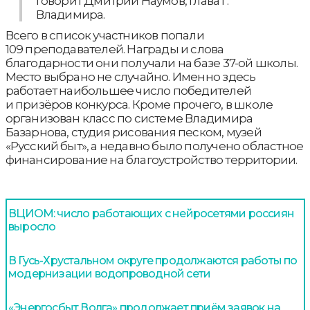
говорит Дмитрий Наумов, глава г.
Владимира.
Всего в список участников попали
109 преподавателей. Награды и слова
благодарности они получали на базе 37-ой школы.
Место выбрано не случайно. Именно здесь
работает наибольшее число победителей
и призёров конкурса. Кроме прочего, в школе
организован класс по системе Владимира
Базарнова, студия рисования песком, музей
«Русский быт», а недавно было получено областное
финансирование на благоустройство территории.
ВЦИОМ: число работающих с нейросетями россиян
выросло
В Гусь-Хрустальном округе продолжаются работы по
модернизации водопроводной сети
«Энергосбыт Волга» продолжает приём заявок на