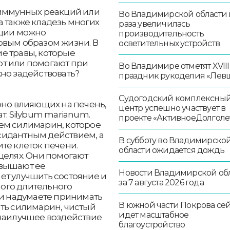
 иммунных реакций или
Во Владимирской области в
 также кладезь многих
раза увеличилась
кции можно
производительность
овым образом жизни. В
осветительных устройств
е травы, которые
ют или помогают при
Во Владимире отметят XVIII
но задействовать?
праздник рукоделия «Лев
Судогодский комплексны
рно влияющих на печень,
центр успешно участвует в
т. Silybum marianum.
проекте «АктивноеДолголе
ем силимарин, которое
сидантным действием, а
В субботу во Владимирско
те клеток печени.
области ожидается дождь
целях. Они помогают
овышают ее
Новости Владимирской об
ет улучшить состояние и
за 7 августа 2026 года
ого длительного
ки надумаете принимать
В южной части Покрова се
ить силимарин, чистый
идет масштабное
 наилучшее воздействие
благоустройство