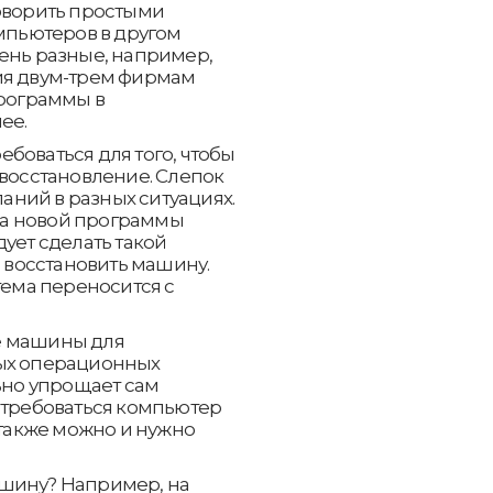
говорить простыми
омпьютеров в другом
ень разные, например,
ия двум-трем фирмам
программы в
ее.
боваться для того, чтобы
 восстановление. Слепок
ний в разных ситуациях.
вка новой программы
ует сделать такой
о восстановить машину.
тема переносится с
е машины для
ных операционных
льно упрощает сам
отребоваться компьютер
 также можно и нужно
ашину? Например, на