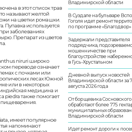
Владимирской области
лючена в этот список трав
сто называют желтой
В Суздале на бульваре Всп
хожи на цветки ромашки.
Гоголя идет ремонт террит
а. Пупавка используется
по программе «Благодвор»
при заболеваниях
зырю. Препарат из цветов
Задержали представителя
а.
подрядчика, подозреваемо
мошенничестве при
благоустройстве набережн
nthus niruri широко
в Гусь-Хрустальном
анском переводе означает
лемах с почками или
Дневной выпуск новостей
тропических лесах Южной
Владимирской области за 
ике или в некоторых
августа 2026 года
я индийская медицина и
 piedra также помогает
От борщевика Сосновского
 пищеварения.
обработают более 775 гекта
муниципальных образован
Владимирской области
oliata, имеет популярное
стья напоминают
Идет ремонт дороги к посе
т и прудов, которая