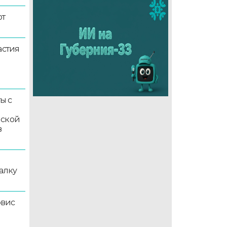
ют
астия
ы с
мской
в
алку
рвис