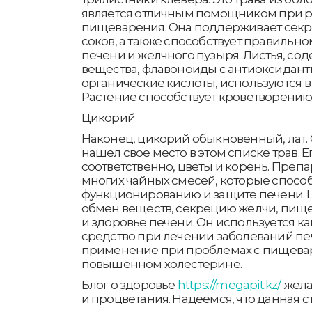
является отличным помощником при р
пищеварения. Она поддерживает сек
соков, а также способствует правиль
печени и желчного пузыря. Листья, с
вещества, флавоноиды с антиоксидан
органические кислоты, используются в
Растение способствует кроветворению
Цикорий
Наконец, цикорий обыкновенный, лат. C
нашел свое место в этом списке трав. Е
соответственно, цветы и корень. Препар
многих чайных смесей, которые спосо
функционированию и защите печени.
обмен веществ, секрецию желчи, пи
и здоровье печени. Он используется к
средство при лечении заболеваний пе
применение при проблемах с пищева
повышенном холестерине.
Блог о здоровье
https://megapit.kz/
жела
и процветания. Надеемся, что данная с