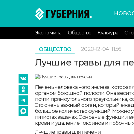
НОВО
Экономика
Общество
Культура
Спо
2020-12-04
11:56
ОБЩЕСТВО
Лучшие травы для п
Печень человека – это железа, котора
органом брюшной полости. Она весит ок
почти прямоугольного треугольника, со
Это очень важный орган, который еже
большое количество функций. Можно 
пятистах задачах. Основные функции 
крови и удаление токсинов и побочных
Лучшие травы для печени