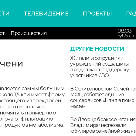
СТИ
ТЕЛЕВИДЕНИЕ
ПРОЕКТЫ
РА
08.08
рт
Происшествия
суббота
ДРУГИЕ НОВОСТИ
Жители и сотрудники
ечени
учреждений соцзащиты
продолжают поддержку
участников СВО
я является самым большим
В Селивановском Семейно
оло 1,5 кг и имеет форму
МФЦ работает один из
соцсервисов «Няня в помо
стоящего из трех долей.
маме»
дневно выполняет
упомянуть примерно о
включают фильтрацию
Во Дворце бракосочетания
 продуктов метаболизма.
Владимира чествовали
юбиляров семейной жизн