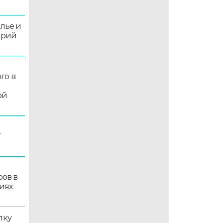
олье и
орий
го в
ой
7
ров в
иях
лку