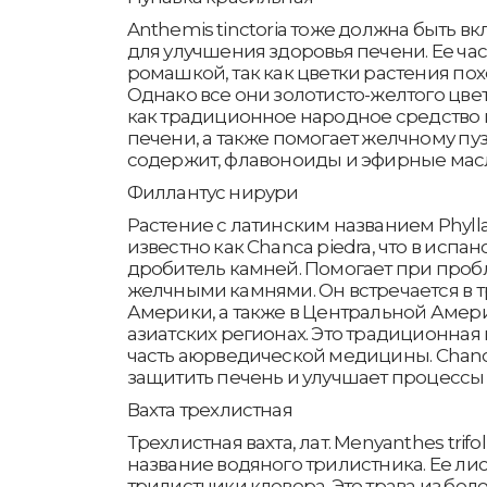
Anthemis tinctoria тоже должна быть вк
для улучшения здоровья печени. Ее ча
ромашкой, так как цветки растения по
Однако все они золотисто-желтого цвет
как традиционное народное средство 
печени, а также помогает желчному пу
содержит, флавоноиды и эфирные масл
Филлантус нирури
Растение с латинским названием Phylla
известно как Chanca piedra, что в исп
дробитель камней. Помогает при проб
желчными камнями. Он встречается в 
Америки, а также в Центральной Амер
азиатских регионах. Это традиционна
часть аюрведической медицины. Chanca
защитить печень и улучшает процессы
Вахта трехлистная
Трехлистная вахта, лат. Menyanthes trif
название водяного трилистника. Ее ли
трилистники клевера. Это трава из боло