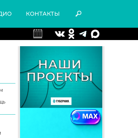
ДИО
КОНТАКТЫ
м
щь
и