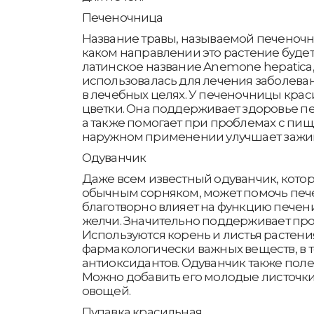
Печеночница
Название травы, называемой печеночни
каком направлении это растение будет
латинское название Anemone hepatica
использовалась для лечения заболева
в лечебных целях. У печеночницы кра
цветки. Она поддерживает здоровье пе
а также помогает при проблемах с пи
наружном применении улучшает зажив
Одуванчик
Даже всем известный одуванчик, котор
обычным сорняком, может помочь печен
благотворно влияет на функцию печен
желчи. Значительно поддерживает про
Используются корень и листья растени
фармакологически важных веществ, в 
антиоксидантов. Одуванчик также пол
Можно добавить его молодые листочки 
овощей.
Пупавка красильная