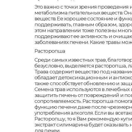
Это важно с точки зрения проведения
метаболизма питательных веществ. Она
веществ. Ее хорошее состояние и фун
поддерживать, главным образом, здор
этом направлении тоже полезны многи
поддерживают ее активность и очища
заболеваниях печени. Какие травы мож
Расторопша
Среди самых известных трав, благотво
безусловно, выделяется расторопша, ла
Трава содержит вещество под названи
обладает детоксикационным и антиок
также способствует обновлению и защи
Семена трав используются в лечебных 
защитить печень от повреждений и п
сопротивляемость. Расторопша помога
функцию печени даже после чрезмерн
употребления алкоголя. Если вы всета
Расторопшу, то я Вам рекомендую куп
экстракт силимарина будет оказывать
для печеи.