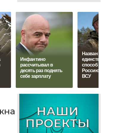
Назван
а
Инфантино
единственный
в
рассчитывал в
способ защитить
десять раз поднять
Россию от дронов
себе зарплату
ВСУ
ужна