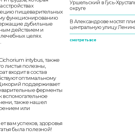
Уршельский в Гусь-Хруста
асстройствах
округе
рецию пищеварительных
ному функционированию
В Александрове мостят пл
одержащие дубильные
центральную улицу Ленин
тным действием и
 лечебных целях.
смотреть все
.
ichorium intybus, также
го листья полезны,
ат входит в состав
бствуют оптимальному
 Цикорий поддерживает
щеварительные ферменты
ак вспомогательное
чени, также нашел
рением или
ет вам успехов, здоровья
татья была полезной!