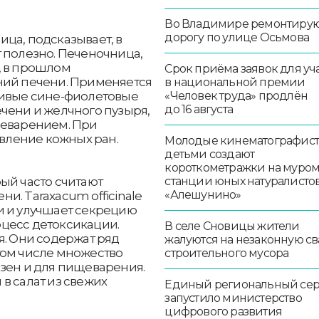
Во Владимире ремонтиру
дорогу по улице Осьмова
ца, подсказывает, в
 полезно. Печеночница,
, в прошлом
Срок приёма заявок для уч
ний печени. Применяется
в национальной премии
«Человек труда» продлён
сивые сине-фиолетовые
до 16 августа
чени и желчного пузыря,
щеварением. При
ление кожных ран.
Молодые кинематографист
детьми создают
короткометражки на муро
станции юных натуралисто
ый часто считают
«Алешунино»
и. Taraxacum officinale
и и улучшает секрецию
цесс детоксикации.
В селе Сновицы жители
я. Они содержат ряд
жалуются на незаконную св
том числе множество
строительного мусора
езен и для пищеварения.
в салат из свежих
Единый региональный се
запустило министерство
цифрового развития