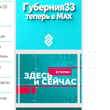
 2,5
ша»
й
тие»
й
ласти
йчас