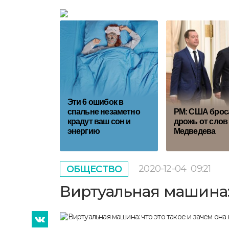
Эти 6 ошибок в
спальне незаметно
PM: США брос
крадут ваш сон и
дрожь от слов
энергию
Медведева
2020-12-04
09:21
ОБЩЕСТВО
Виртуальная машина: 