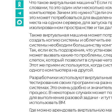
Что такое виртуальная машина? Если 
словами, то это один или несколько к
компьютере. Зачем это нужно? Цели оч
это может потребоваться для выделен
места на одном сервере, для запуска 
изолированном пространстве и так дал
Также виртуальная машина может потре
создать копию системы и облегчить ее
системы необходим большинству компа
Так, если есть подозрения, что устано
может вызвать какие-то проблемы, след
слепок, который позволит в случае чег
Этот же прием используется, когда сис
одного компьютера на другой.
Разработчики используют виртуальны
тестирования своих программ на раз
системах. Это очень удобно и значите
процесс. В некоторых случаях может п
для выполнения разовой задачи - и тут
использовать ВМ.
Где можно арендовать виртуальную м