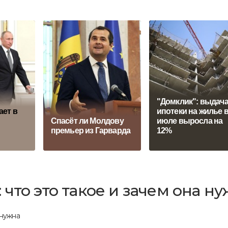
"Домклик": выдач
ает в
ипотеки на жилье 
Спасёт ли Молдову
июле выросла на
премьер из Гарварда
12%
что это такое и зачем она н