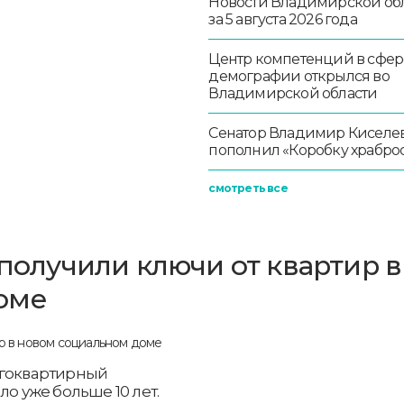
Новости Владимирской об
за 5 августа 2026 года
Центр компетенций в сфер
демографии открылся во
Владимирской области
Сенатор Владимир Киселе
пополнил «Коробку храбро
смотреть все
 получили ключи от квартир в
оме
огоквартирный
ло уже больше 10 лет.