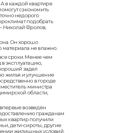
 А в каждой квартире
помогут сэкономить
аточно недорого
икроклимат подобрать
 — Николай Фролов,
тона. Он хорошо
го материала не влажно.
се сроки. Менее чем
д в эксплуатацию,
 хороший задел
цию жилья и улучшение
средственно в городе
аместитель министра
димирской области,
 впервые возведён
редоставлению гражданам
ных квартир получили
и, дети-сироты, другие
шении жилищных условий.