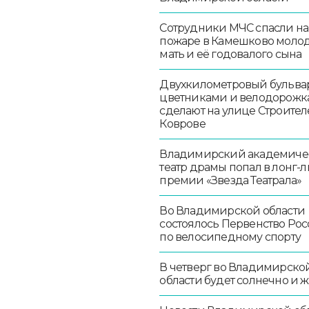
Сотрудники МЧС спасли на
пожаре в Камешково моло
мать и её годовалого сына
Двухкилометровый бульвар
цветниками и велодорож
сделают на улице Строител
Коврове
Владимирский академиче
театр драмы попал в лонг-л
премии «Звезда Театрала»
Во Владимирской области
состоялось Первенство Ро
по велосипедному спорту
В четверг во Владимирско
области будет солнечно и 