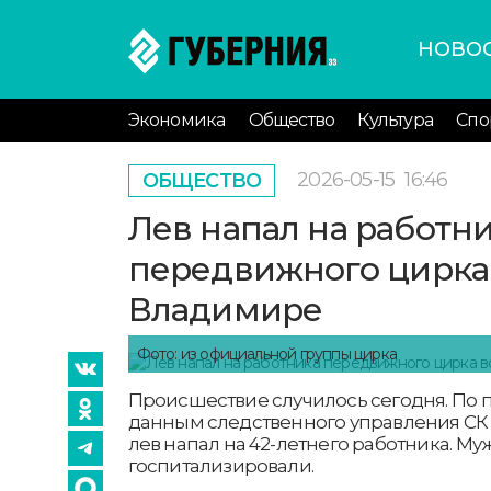
НОВО
Экономика
Общество
Культура
Спо
2026-05-15
16:46
ОБЩЕСТВО
Лев напал на работн
передвижного цирка
Владимире
Фото: из официальной группы цирка
Происшествие случилось сегодня. По
данным следственного управления СК
лев напал на 42-летнего работника. Му
госпитализировали.