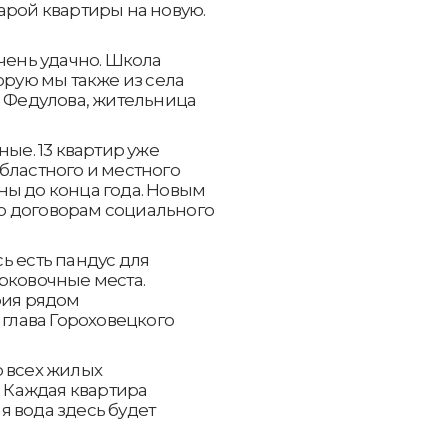
арой квартиры на новую.
чень удачно. Школа
орую мы также из села
а Федулова, жительница
ные. 13 квартир уже
бластного и местного
ны до конца года. Новым
о договорам социального
ь есть пандус для
рковочные места.
рия рядом
 глава Гороховецкого
о всех жилых
 Каждая квартира
 вода здесь будет