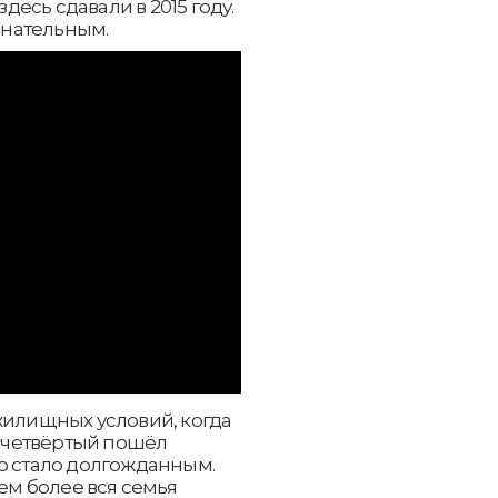
есь сдавали в 2015 году.
енательным.
жилищных условий, когда
е четвёртый пошёл
о стало долгожданным.
Тем более вся семья