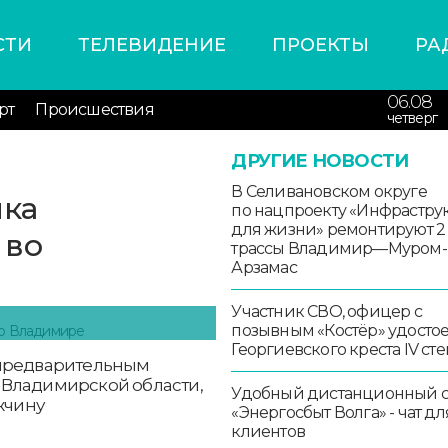
СТИ
ТЕЛЕВИДЕНИЕ
ПРОЕКТЫ
РА
06.08
рт
Происшествия
четверг
ДРУГИЕ НОВОСТИ
В Селивановском округе
ика
по нацпроекту «Инфрастру
для жизни» ремонтируют 2
 во
трассы Владимир—Муром-
Арзамас
Участник СВО, офицер с
позывным «Костёр» удосто
Георгиевского креста IV ст
 предварительным
 Владимирской области,
Удобный дистанционный 
жчину
«Энергосбыт Волга» - чат дл
клиентов