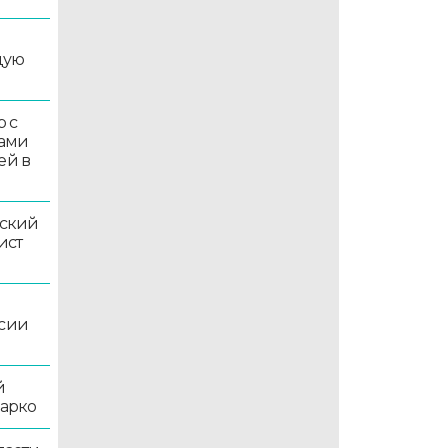
дую
 с
ками
ей в
ский
ист
ссии
й
жарко