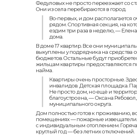
Федуловых не просто переезжает со ст
Они из села перебираются в город.
Во-первых, и дом располагается о
рядом. Спортивная секция, на кот
ездим три раза в неделю, — Елен
дома.
В доме 17 квартир. Все они муниципаль
выкуплены у подрядчика на средства о
бюджетов. Остальные будут приобрете
жильцам квартиры предоставляются п
найма.
Квартиры очень просторные. Здес
инвалидов. Детская площадка. Па
Не просто дом, но ещё и террито
благоустроена, — Оксана Рябовол,
муниципального округа.
Дом полностью готов к проживанию, в
помещениях — пожарные извещатели.
с индивидуальным отоплением. Горячая
круглый год — без летних отключений.