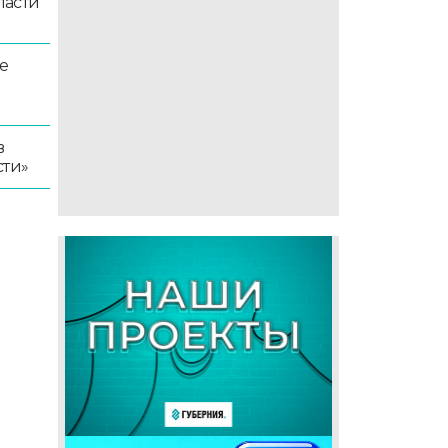
ласти
е
в
сти»