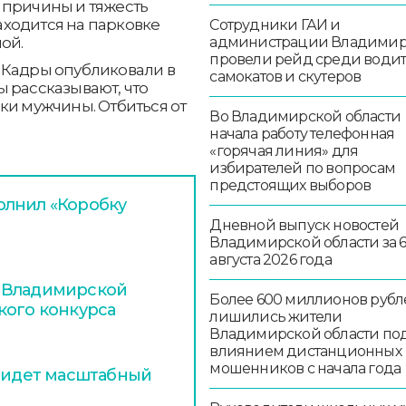
 причины и тяжесть
ходится на парковке
Сотрудники ГАИ и
администрации Владими
ой.
провели рейд среди води
 Кадры опубликовали в
самокатов и скутеров
 рассказывают, что
ки мужчины. Отбиться от
Во Владимирской области
начала работу телефонная
«горячая линия» для
избирателей по вопросам
предстоящих выборов
олнил «Коробку
Дневной выпуск новостей
Владимирской области за 
августа 2026 года
 Владимирской
Более 600 миллионов рубл
кого конкурса
лишились жители
Владимирской области по
влиянием дистанционных
мошенников с начала года
х идет масштабный