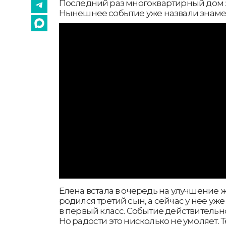
Последний раз многоквартирный дом зд
Нынешнее событие уже назвали знам
Елена встала в очередь на улучшение 
родился третий сын, а сейчас у неё уж
в первый класс. Событие действительн
Но радости это нисколько не умоляет. 