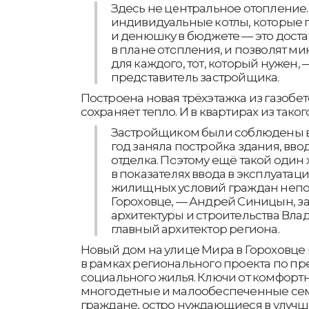
Здесь не центральное отопление.
индивидуальные котлы, которые 
и денюшку в бюджете — это дост
в плане отопления, и позволят м
для каждого, тот, который нужен,
представитель застройщика.
Построена новая трёхэтажка из газобе
сохраняет тепло. И в квартирах из тако
Застройщиком были соблюдены в
год заняла постройка здания, вво
отделка. Поэтому ещё такой один
в показателях ввода в эксплуата
жилищных условий граждан непо
Гороховце, — Андрей Синицын, з
архитектуры и строительства Вла
главный архитектор региона.
Новый дом на улице Мира в Гороховце
в рамках регионального проекта по п
социального жилья. Ключи от комфорт
многодетные и малообеспеченные семь
граждане, остро нуждающиеся в улуч