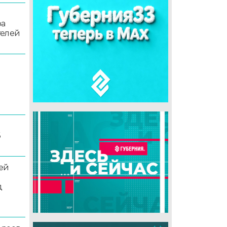
ра
телей
6
ей
д