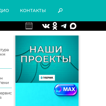
ДИО
КОНТАКТЫ
ктура
 км
ен
епени
сервис
я