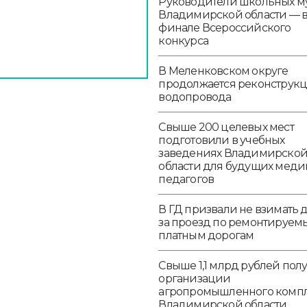
Руководители школьных м
Владимирской области — 
финале Всероссийского
конкурса
В Меленковском округе
продолжается реконструк
водопровода
Свыше 200 целевых мест
подготовили в учебных
заведениях Владимирско
области для будущих меди
педагогов
В ГД призвали не взимать 
за проезд по ремонтируем
платным дорогам
Свыше 1,1 млрд рублей пол
организации
агропромышленного комп
Владимирской области