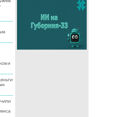
узеев
в
ция
й
ков и
деньги
ым
учили
лекса