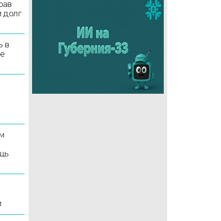
рав
 долг
ь в
ые
м
щь
и