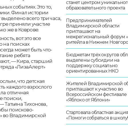
станет центром уникальног
ных событиях. Это то,
образовательного проекта
вики. Финал истории
у выделено всего три часа,
Предпринимателей
 игре приняли участие
Владимирской области
ко же в Коврове.
приглашают на
межрегиональный форум 
ость, вот это все
ритейла в Нижнем Новгор
о на поисках
всегда может быть что-
Бюджетам трёх округов обл
 такие ребята
выделены субсидии на
мают, — Кира, старший
поддержку социально
отряда «ЛизаАлерт»
ориентированных НКО
слым, что детская
Жителей Владимирской об
сть каждого взрослого
приглашают к участию во
ыла отличная
Всероссийском фестивале
е поиски,
«Яблоко от Яблони»
— Татьяна Тихонова,
жбы поисково-
Стартовала областная акци
т» во Владимирской
«Помоги собраться в школу!