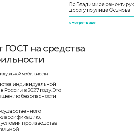
Во Владимире ремонтиру
дорогу по улице Осьмова
смотреть все
т ГОСТ на средства
бильности
дства индивидуальной
 России в 2027 году. Это
вышению безопасности
осударственного
 классификацию,
 условия производства
уальной