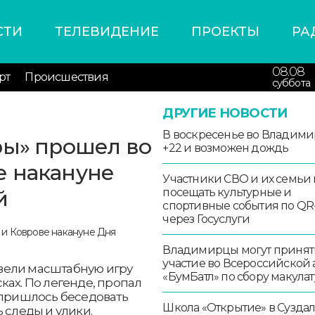
СТИ
ТЕЛЕВИДЕНИЕ
ПРОЕКТЫ
РА
08.08
рт
Происшествия
суббота
ДРУГИЕ НОВОСТИ
В воскресенье во Владими
ры» прошел во
+22 и возможен дождь
е накануне
Участники СВО и их семьи 
й
посещать культурные и
спортивные события по QR
через Госуслуги
Владимирцы могут принят
участие во Всероссийской
вели масштабную игру
«БумБатл» по сбору макула
исках. По легенде, пропал
 пришлось беседовать
Школа «Открытие» в Сузда
 следы и улики.