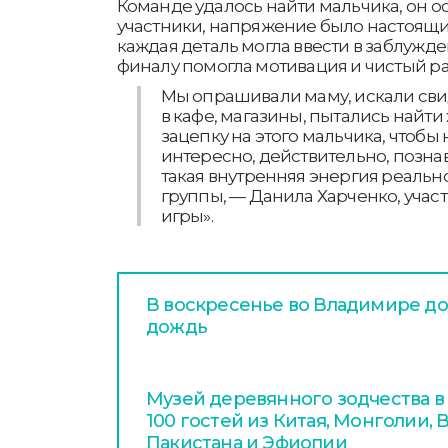
Команде удалось найти мальчика, он ос
участники, напряжение было настоящи
каждая деталь могла ввести в заблужд
финалу помогла мотивация и чистый ра
Мы опрашивали маму, искали сви
в кафе, магазины, пытались найти
зацепку на этого мальчика, чтобы
интересно, действительно, познав
такая внутренняя энергия реальн
группы, — Данила Харченко, учас
игры».
В воскресенье во Владимире до
дождь
Музей деревянного зодчества в
100 гостей из Китая, Монголии, В
Пакистана и Эфиопии