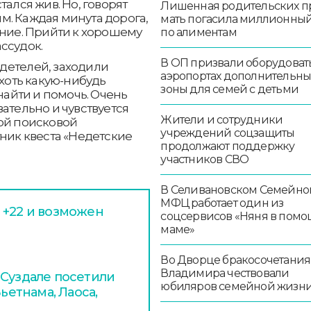
тался жив. Но, говорят
Лишенная родительских п
м. Каждая минута дорога,
мать погасила миллионный
ение. Прийти к хорошему
по алиментам
ссудок.
В ОП призвали оборудоват
детелей, заходили
аэропортах дополнительн
 хоть какую-нибудь
зоны для семей с детьми
 найти и помочь. Очень
ательно и чувствуется
Жители и сотрудники
ой поисковой
учреждений соцзащиты
тник квеста «Недетские
продолжают поддержку
участников СВО
В Селивановском Семейно
МФЦ работает один из
 +22 и возможен
соцсервисов «Няня в помо
маме»
Во Дворце бракосочетания
Владимира чествовали
 Суздале посетили
юбиляров семейной жизн
ьетнама, Лаоса,