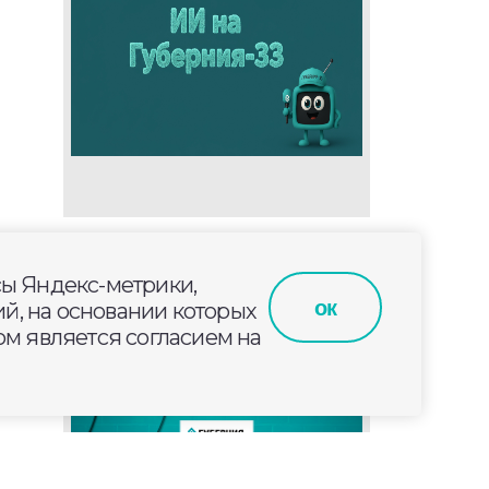
сы Яндекс-метрики,
нкт
ок
й, на основании которых
м является согласием на