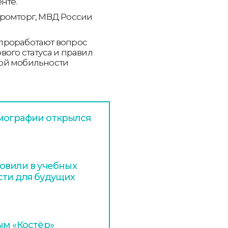
нте.
промторг, МВД России
проработают вопрос
ого статуса и правил
ой мобильности
мографии открылся
овили в учебных
сти для будущих
ым «Костёр»