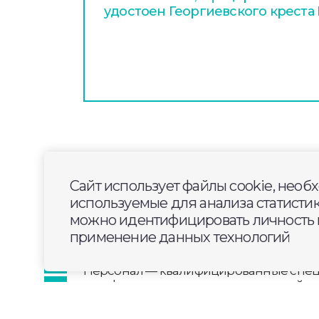
удостоен Георгиевского креста 
2026-05-25
14:40
ОБЩЕСТВО
Сайт использует файлы cookie, необ
В Муроме открыли г
используемые для анализа статисти
можно идентифицировать личность п
применение данных технологий
Аптека будет действовать в здании де
Персонал — квалифицированные спец
и с оформлением, и с консультацией.
Привести в нормативное стояние