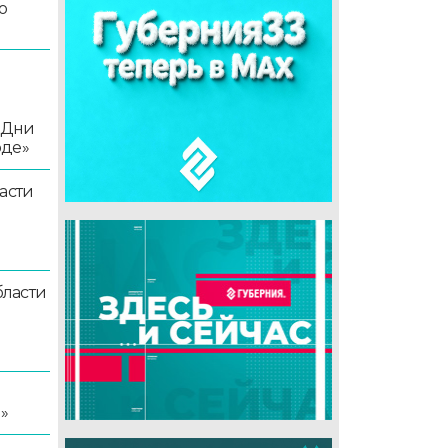
о
«Дни
оде»
асти
ласти
я
»