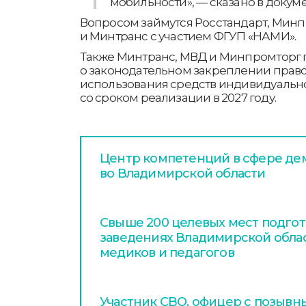
мобильности», — сказано в докуме
Вопросом займутся Росстандарт, Мин
и Минтранс с участием ФГУП «НАМИ».
Также Минтранс, МВД и Минпромторг 
о законодательном закреплении правов
использования средств индивидуальн
со сроком реализации в 2027 году.
Центр компетенций в сфере де
во Владимирской области
Свыше 200 целевых мест подгот
заведениях Владимирской обла
медиков и педагогов
Участник СВО, офицер с позывн