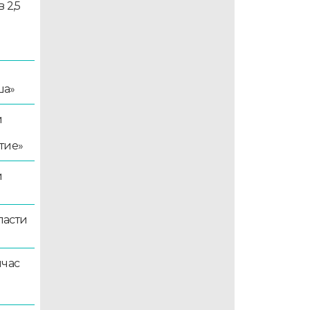
 2,5
ша»
й
тие»
й
ласти
йчас