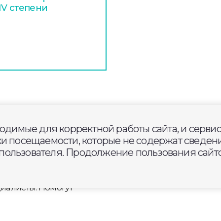
IV степени
ходимые для корректной работы сайта, и серви
осударственный аптечный пу
ки посещаемости, которые не содержат сведени
ользователя. Продолжение пользования сайто
тской поликлиники.
иалисты. Помогут
 обеспечение жителей