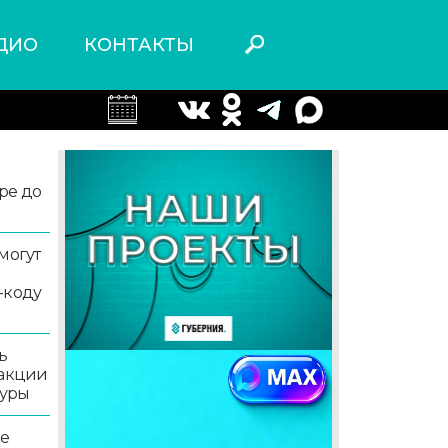
ДИО
КОНТАКТЫ
ре до
могут
-коду
ь
 акции
туры
ле