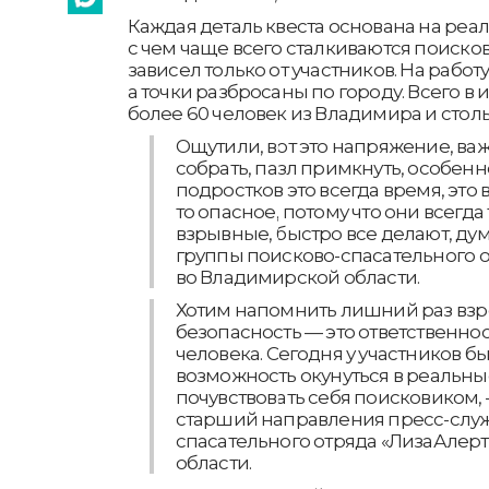
Каждая деталь квеста основана на реаль
с чем чаще всего сталкиваются поиско
зависел только от участников. На работ
а точки разбросаны по городу. Всего в
более 60 человек из Владимира и столь
Ощутили, вот это напряжение, важн
собрать, пазл примкнуть, особенн
подростков это всегда время, это 
то опасное, потому что они всегда
взрывные, быстро все делают, ду
группы поисково-спасательного 
во Владимирской области.
Хотим напомнить лишний раз взро
безопасность — это ответственно
человека. Сегодня у участников б
возможность окунуться в реальны
почувствовать себя поисковиком, 
старший направления пресс-слу
спасательного отряда «ЛизаАлер
области.