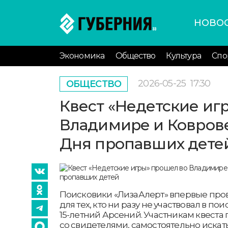
НОВО
Экономика
Общество
Культура
Спо
2026-05-25
17:30
ОБЩЕСТВО
Квест «Недетские иг
Владимире и Ковров
Дня пропавших дете
Поисковики «ЛизаАлерт» впервые про
для тех, кто ни разу не участвовал в по
15-летний Арсений. Участникам квеста
со свидетелями, самостоятельно искать