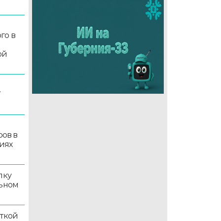
го в
ой
7
ров в
иях
лку
льном
иткой