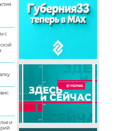
астия
ы с
мской
в
алку
рвис
олье и
орий