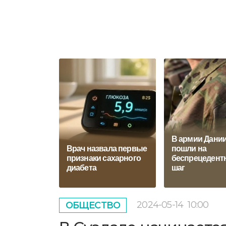
В армии Дани
Врач назвала первые
пошли на
признаки сахарного
беспрецедент
диабета
шаг
2024-05-14
10:00
ОБЩЕСТВО