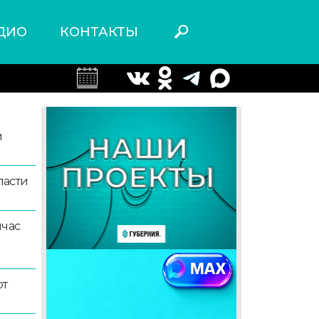
ДИО
КОНТАКТЫ
й
ласти
йчас
ют