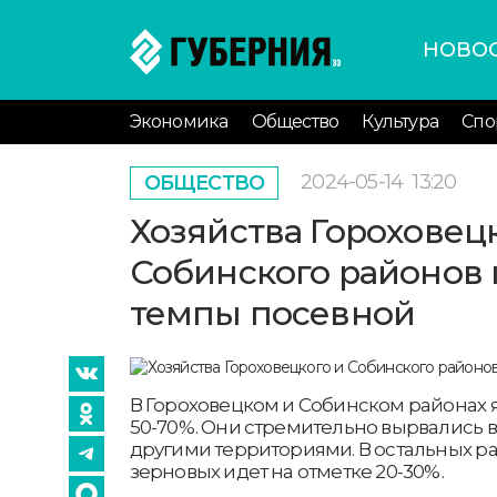
НОВО
Экономика
Общество
Культура
Спо
2024-05-14
13:20
ОБЩЕСТВО
Хозяйства Гороховец
Собинского районов
темпы посевной
В Гороховецком и Собинском районах 
50-70%. Они стремительно вырвались 
другими территориями. В остальных р
зерновых идет на отметке 20-30%.