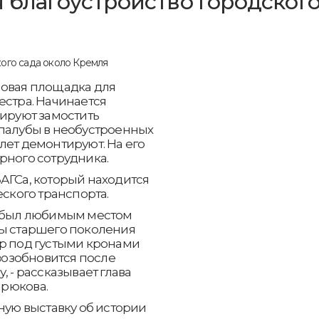
я благоустройство городског
новая площадка для
естра. Начинается
нируют замостить
 палубы в необустроенных
лет демонтируют. На его
рного сотрудника.
АГСа, который находится
еского транспорта.
д был любимым местом
цы старшего поколения
тр под густыми кронами
 возобновится после
, - рассказывает глава
рюкова.
ную выставку об истории