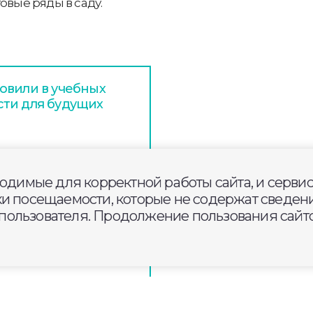
овые ряды в саду.
овили в учебных
сти для будущих
 средний балл ЕГЭ
ходимые для корректной работы сайта, и серви
ки посещаемости, которые не содержат сведени
ользователя. Продолжение пользования сайто
идет масштабное