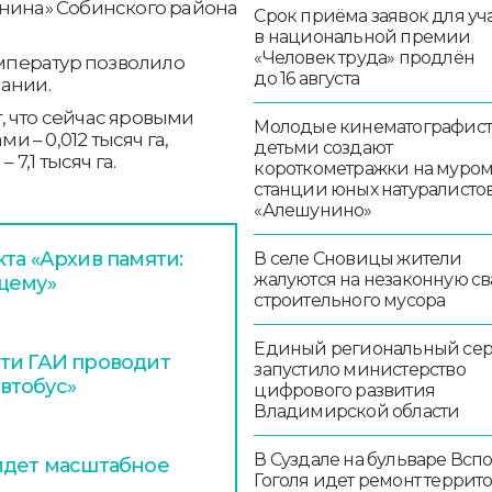
енина» Собинского района
Срок приёма заявок для уч
в национальной премии
«Человек труда» продлён
мператур позволило
до 16 августа
ании.
, что сейчас яровыми
Молодые кинематографист
и – 0,012 тысяч га,
детьми создают
 7,1 тысяч га.
короткометражки на муро
станции юных натуралисто
«Алешунино»
та «Архив памяти:
В селе Сновицы жители
жалуются на незаконную св
щему»
строительного мусора
Единый региональный се
ти ГАИ проводит
запустило министерство
втобус»
цифрового развития
Владимирской области
В Суздале на бульваре Всп
идет масштабное
Гоголя идет ремонт террит