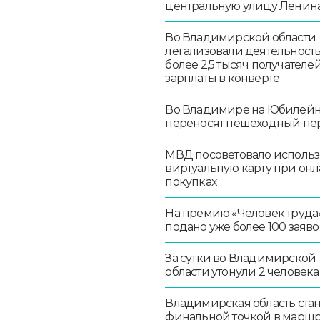
центральную улицу Ленин
Во Владимирской области
легализовали деятельност
более 2,5 тысяч получателе
зарплаты в конверте
Во Владимире на Юбилей
переносят пешеходный пе
МВД посоветовало использ
виртуальную карту при онл
покупках
На премию «Человек труда
подано уже более 100 заяво
За сутки во Владимирской
области утонули 2 человека
Владимирская область стан
финальной точкой в маршр