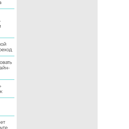
а
ь
й
ной
реход
овать
айн-
»
к
ет
уте