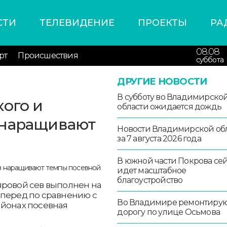
СТИ
ТЕЛЕВИДЕНИЕ
ПРОЕКТЫ
РА
08.08
рт
Происшествия
суббота
ДРУГИЕ НОВОСТИ
В субботу во Владимирско
кого и
области ожидается дождь
 наращивают
Новости Владимирской об
за 7 августа 2026 года
В южной части Покрова се
идет масштабное
благоустройство
яровой сев выполнен на
вперед по сравнению с
Во Владимире ремонтиру
айонах посевная
дорогу по улице Осьмова