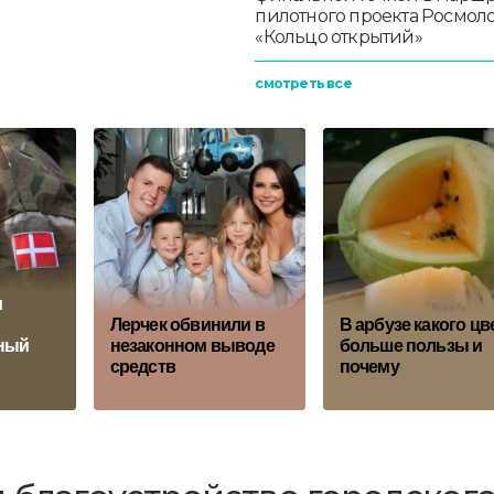
пилотного проекта Росмо
«Кольцо открытий»
смотреть все
и
Лерчек обвинили в
В арбузе какого цв
ный
незаконном выводе
больше пользы и
средств
почему