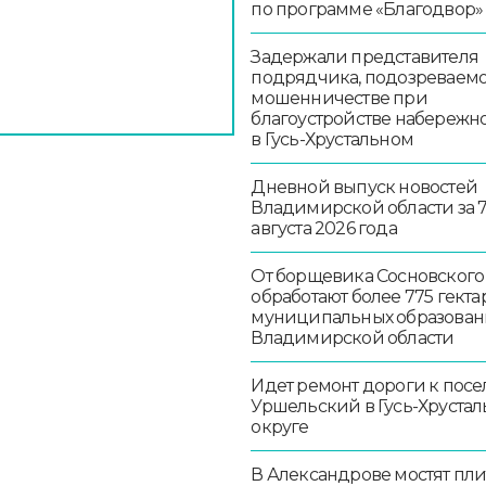
по программе «Благодвор»
Задержали представителя
подрядчика, подозреваемо
мошенничестве при
благоустройстве набережн
в Гусь-Хрустальном
Дневной выпуск новостей
Владимирской области за 
августа 2026 года
От борщевика Сосновского
обработают более 775 гекта
муниципальных образован
Владимирской области
Идет ремонт дороги к посе
Уршельский в Гусь-Хруста
округе
В Александрове мостят пл