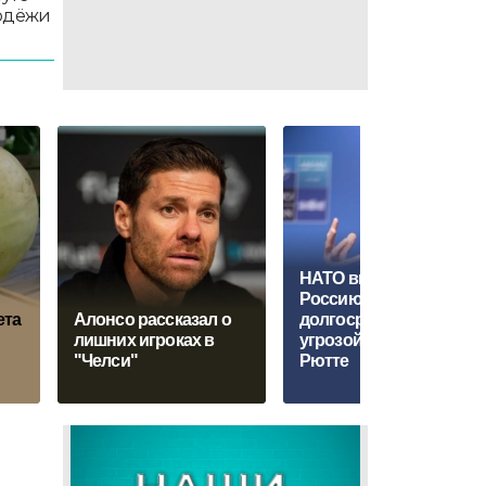
лодёжи
НАТО вновь признает
Россию
ета
Алонсо рассказал о
долгосрочной
лишних игроках в
угрозой, заявил
"Челси"
Рютте