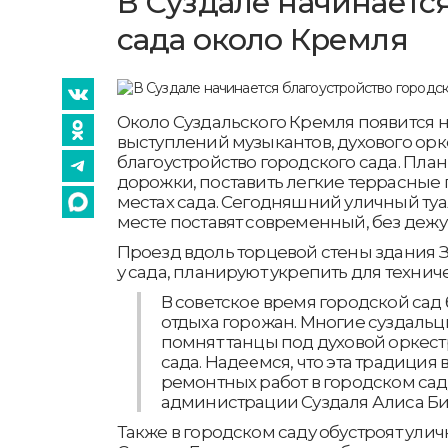
В Суздале начинаетс
сада около Кремля
Около Суздальского Кремля появится 
выступлений музыкантов, духового орк
благоустройство городского сада. Пла
дорожки, поставить легкие террасные
местах сада. Сегодняшний уличный туа
месте поставят современный, без дежу
Проезд вдоль торцевой стены здания З
у сада, планируют укрепить для технич
В советское время городской са
отдыха горожан. Многие суздаль
помнят танцы под духовой оркес
сада. Надеемся, что эта традиция
ремонтных работ в городском саду
администрации Суздаля Алиса Би
Также в городском саду обустроят улич