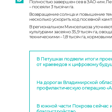
Полностью завершен сев в ЗАО «им. Л
– посеяли 3 тысячи га.
Возвращение солнца и повышение те
несколько ускорить ход посевной камп
В региональном Минсельхоза уточняют
культурами засеяно 35,9 тысяч га, овощам
техническими – 1,8 тысяч га, кормовыми –
В Петушках подвели итоги проек
от краеведов к цифровому буду
На дорогах Владимирской облас
профилактическую операцию «А
В южной части Покрова сейчас 
благоустройство