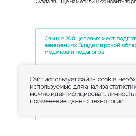
Суздаля. Еще наметили и обновить торг
Свыше 200 целевых мест подгот
заведениях Владимирской обла
медиков и педагогов
Во Владимирской области вырос
Сайт использует файлы cookie, необ
используемые для анализа статисти
можно идентифицировать личность п
В южной части Покрова сейчас 
применение данных технологий
благоустройство