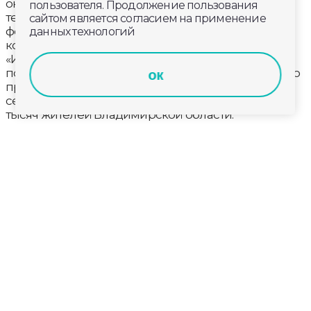
онлайн-голосование по отбору общественных
пользователя. Продолжение пользования
территорий для благоустройства в рамках
сайтом является согласием на применение
федерального проекта «Формирование
данных технологий
комфортной городской среды» нацпроекта
«Инфраструктура для жизни». Каждый может
повлиять на то, какое общественное пространство
ок
приобретёт новый облик уже в 2027 году. На
сегодняшний день свой голос отдали свыше 60
тысяч жителей Владимирской области.
В организации голосования уже в шестой раз
участвуют волонтёры. Они объясняют желающим
проголосовать цели и значение этого проекта для
родного города. На сегодняшний день
задействовано более 5,5 тысяч добровольцев
нашего региона.
«Я решила стать волонтёром голосования,
потому что хочу, чтобы мой город
становился лучше. От наших усилий
зависит то, какие места благоустроят в
первую очередь, и это очень вдохновляет!
Кто‑то сразу с энтузиазмом голосует, кто‑то
сначала удивляется и спрашивает, что это