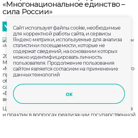
«Многонациональное единство –
сила России»
Сайт использует файлы cookie, необходимые
для корректной работы сайта, и сервисы
Яндекс-метрики, используемые для анализа
статистики посещаемости, которые не
содержат сведений, на основании которых
20 – 21 мая во Владимирской области состоится
можно идентифицировать личность
Межрегиональный форум
пользователя. Продолжение пользования
«Многонациональное единство – сила России». Его
сайтом является согласием на применение
проведёт Владимирская региональная
данных технологий
общественная организация по сохранению
самоидентичности финно-угорских народов
«Вайгель (Голос)» при поддержке Министерства
ок
внутренней политики.
Цель форума – поиск и адаптация новых подходов
и практик в вопросах реализации государственной
национальной политики, совершенствование
взаимодействия между национально-культурными
автономиями, органами государственной и