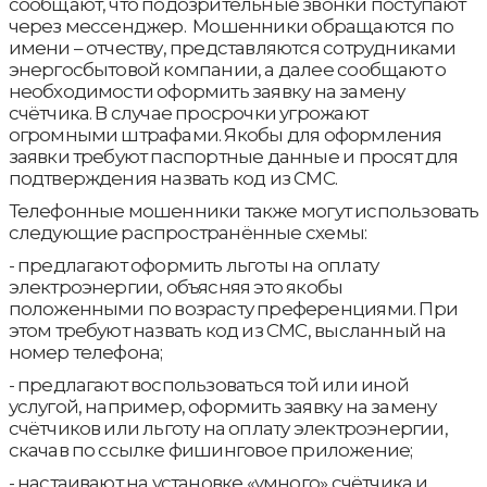
сообщают, что подозрительные звонки поступают
через мессенджер. Мошенники обращаются по
имени – отчеству, представляются сотрудниками
энергосбытовой компании, а далее сообщают о
необходимости оформить заявку на замену
счётчика. В случае просрочки угрожают
огромными штрафами. Якобы для оформления
заявки требуют паспортные данные и просят для
подтверждения назвать код из СМС.
Телефонные мошенники также могут использовать
следующие распространённые схемы:
- предлагают оформить льготы на оплату
электроэнергии, объясняя это якобы
положенными по возрасту преференциями. При
этом требуют назвать код из СМС, высланный на
номер телефона;
- предлагают воспользоваться той или иной
услугой, например, оформить заявку на замену
счётчиков или льготу на оплату электроэнергии,
скачав по ссылке фишинговое приложение;
- настаивают на установке «умного» счётчика и