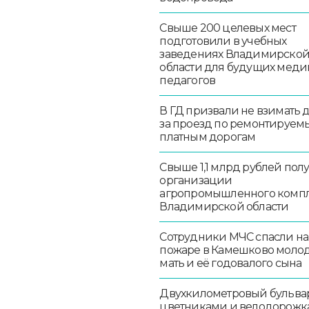
Свыше 200 целевых мест
подготовили в учебных
заведениях Владимирско
области для будущих меди
педагогов
В ГД призвали не взимать 
за проезд по ремонтируем
платным дорогам
Свыше 1,1 млрд рублей пол
организации
агропромышленного комп
Владимирской области
Сотрудники МЧС спасли на
пожаре в Камешково моло
мать и её годовалого сына
Двухкилометровый бульвар
цветниками и велодорож