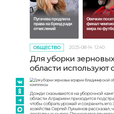
Пугачева продлила
Овечкин посет
права на бренд ради
финал чемпио
отчислений
мира по футб
2025-08-14
12:40
ОБЩЕСТВО
Для уборки зерновы
области используют
Дожди сказываются на уборочной кам
области. Аграриям приходится подстра
чтобы собрать урожай и сохранить его
хозяйства Сергей Лукьянов рассказал, 
достаточно сырое. Приходится привле