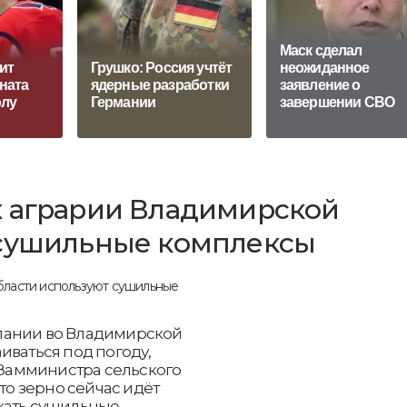
Маск сделал
ит
Грушко: Россия учтёт
неожиданное
ната
ядерные разработки
заявление о
олу
Германии
завершении СВО
х аграрии Владимирской
 сушильные комплексы
пании во Владимирской
иваться под погоду,
. Замминистра сельского
что зерно сейчас идёт
кать сушильные