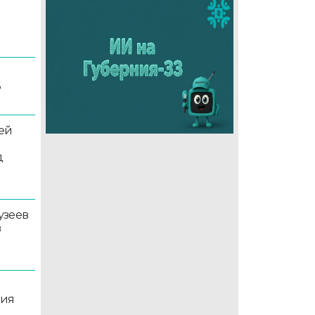
6
ей
д
узеев
в
ция