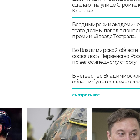
сделают на улице Строител
Коврове
Владимирский академиче
театр драмы попал в лонг-л
премии «Звезда Театрала»
Во Владимирской области
состоялось Первенство Ро
по велосипедному спорту
В четверг во Владимирско
области будет солнечно и 
смотреть все