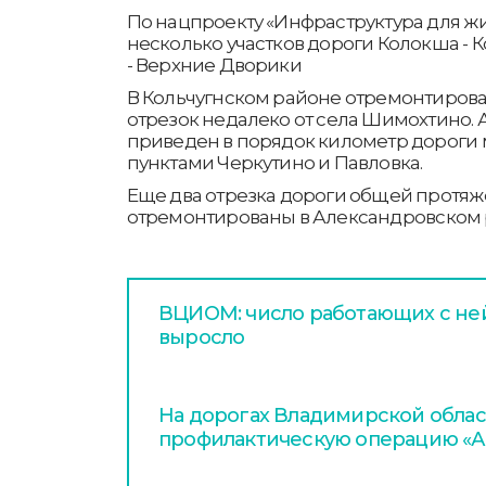
По нацпроекту «Инфраструктура для ж
несколько участков дороги Колокша - 
- Верхние Дворики
В Кольчугнском районе отремонтиров
отрезок недалеко от села Шимохтино. 
приведен в порядок километр дороги
пунктами Черкутино и Павловка.
Еще два отрезка дороги общей протяж
отремонтированы в Александровском 
ВЦИОМ: число работающих с не
выросло
На дорогах Владимирской облас
профилактическую операцию «А