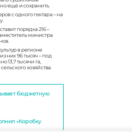
 но ещё и сохранить.
ов с одного гектара – на
у.
ставит порядка 216 –
заместитель министра
нов.
ультур в регионе
из них 96 тысяч – под
 13,7 тысячи га,
ельского хозяйства.
тывает бюджетную
олнил «Коробку