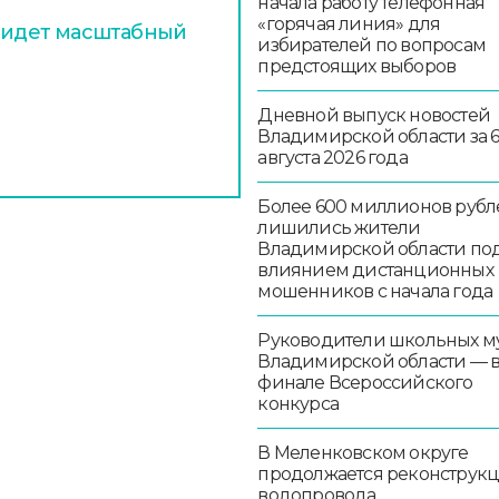
начала работу телефонная
«горячая линия» для
х идет масштабный
избирателей по вопросам
предстоящих выборов
Дневной выпуск новостей
Владимирской области за 
августа 2026 года
Более 600 миллионов рубл
лишились жители
Владимирской области по
влиянием дистанционных
мошенников с начала года
Руководители школьных м
Владимирской области — 
финале Всероссийского
конкурса
В Меленковском округе
продолжается реконструк
водопровода