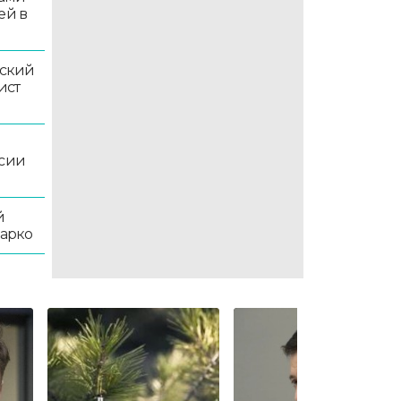
ей в
ский
ист
ссии
й
жарко