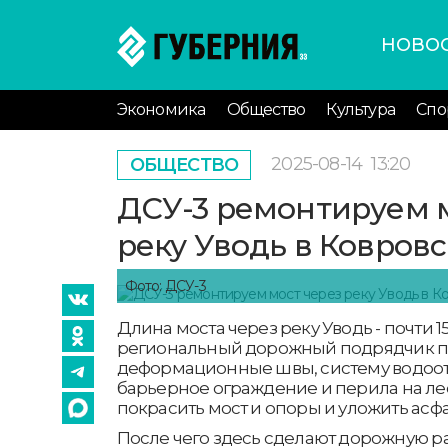
НОВО
Экономика
Общество
Культура
Спо
2025-08-14
13:20
ОБЩЕСТВО
ДСУ-3 ремонтируем 
реку Уводь в Ковров
Фото: ДСУ-3
Длина моста через реку Уводь - почти 1
региональный дорожный подрядчик п
деформационные швы, систему водоот
барьерное ограждение и перила на ле
покрасить мост и опоры и уложить асф
После чего здесь сделают дорожную ра