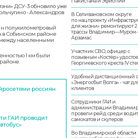
Пакистана и Эфиопии
изни» ДСУ-3 обновило уже
Кольчугино - Александров
В Селивановском округе
по нацпроекту «Инфрастру
для жизни» ремонтируют 2
ан полукилометровый
трассы Владимир—Муром-
А в Собинском районе
Арзамас
 между населенными
Участник СВО, офицер с
енностью 1 км были
позывным «Костёр» удосто
районе.
Георгиевского креста IV ст
Удобный дистанционный 
«Энергосбыт Волга» - чат дл
клиентов
йросетями россиян
Сотрудники ГАИ и
администрации Владими
провели рейд среди води
ти ГАИ проводит
самокатов и скутеров
втобус»
Во Владимирской области