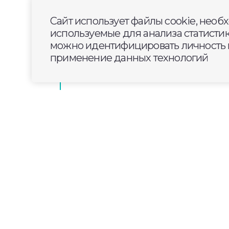
Сайт использует файлы cookie, необ
В Городищах отремонтировали д
используемые для анализа статисти
по программе «Комплексное раз
можно идентифицировать личность п
территорий»
применение данных технологий
2025-08-13
14:00
ОБЩЕСТВО
Восьмерых жителей В
легализацию 2,8 тыс