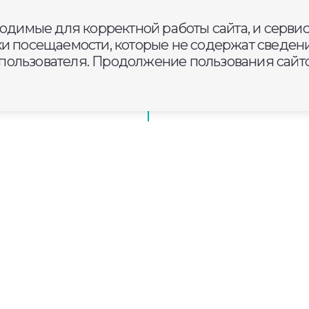
ходимые для корректной работы сайта, и серви
орогу через 6 СНТ
ки посещаемости, которые не содержат сведени
витие сельских
ользователя. Продолжение пользования сайто
ладимира будут судить за
яч мигрантов