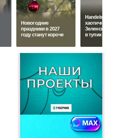
Handelsblatt:
Новогодние
хаотичные решения
праздники в 2027
Зеленского привели
году станут короче
в тупик