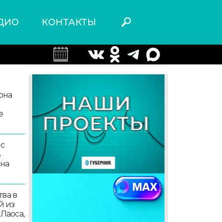
ДИО
КОНТАКТЫ
она
е
 с
ь
 на
ва в
й из
 Лаоса,