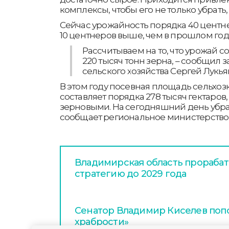
комплексы, чтобы его не только убрать,
Сейчас урожайность порядка 40 центнер
10 центнеров выше, чем в прошлом год
Рассчитываем на то, что урожай со
220 тысяч тонн зерна, – сообщил 
сельского хозяйства Сергей Лукья
В этом году посевная площадь сельхозк
составляет порядка 278 тысяч гектаров, 
зерновыми. На сегодняшний день убрано
сообщает региональное министерство с
Владимирская область прораба
стратегию до 2029 года
Сенатор Владимир Киселев поп
храбрости»