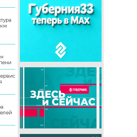
ктура
 км
ен
епени
сервис
я
ра
телей