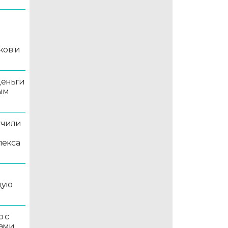
й
ков и
деньги
ым
учили
лекса
дую
 с
ками