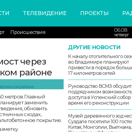
СТИ
ТЕЛЕВИДЕНИЕ
ПРОЕКТЫ
РА
06.08
рт
Происшествия
четверг
ДРУГИЕ НОВОСТИ
К началу отопительного сез
мост через
во Владимире планируют
привести в порядок больш
ском районе
17 километров сетей
Руководство ВСМЗ обсудит
подрядчиком возможност
50 метров. Главный
доступа в Успенский собор
ланирует заменить
время его реконструкции
ведения, обновить
стничных сходах,
Музей деревянного зодчест
альтобетонное покрытие.
Суздале посетили 100 госте
Китая, Монголии, Вьетнама,
зметку.