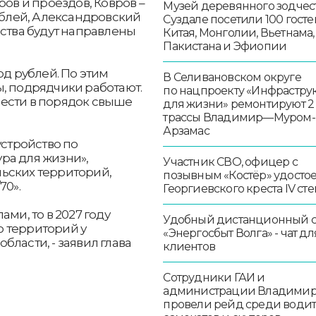
ров и проездов, Ковров –
Музей деревянного зодчест
рублей, Александровский
Суздале посетили 100 госте
дства будут направлены
Китая, Монголии, Вьетнама,
Пакистана и Эфиопии
рд рублей. По этим
В Селивановском округе
, подрядчики работают.
по нацпроекту «Инфрастру
ести в порядок свыше
для жизни» ремонтируют 2
трассы Владимир—Муром-
Арзамас
устройство по
ра для жизни»,
Участник СВО, офицер с
ьских территорий,
позывным «Костёр» удосто
70».
Георгиевского креста IV ст
ми, то в 2027 году
Удобный дистанционный 
 территорий у
«Энергосбыт Волга» - чат дл
ласти, - заявил глава
клиентов
Сотрудники ГАИ и
администрации Владими
провели рейд среди води