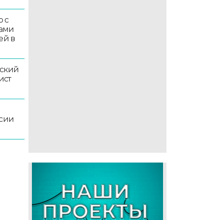
 с
ками
ей в
ский
ист
ссии