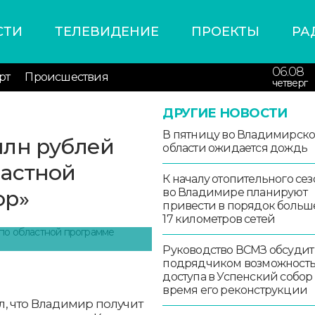
СТИ
ТЕЛЕВИДЕНИЕ
ПРОЕКТЫ
РА
06.08
рт
Происшествия
четверг
ДРУГИЕ НОВОСТИ
В пятницу во Владимирск
млн рублей
области ожидается дождь
ластной
К началу отопительного сез
ор»
во Владимире планируют
привести в порядок больш
17 километров сетей
Руководство ВСМЗ обсудит
подрядчиком возможност
доступа в Успенский собор
время его реконструкции
, что Владимир получит