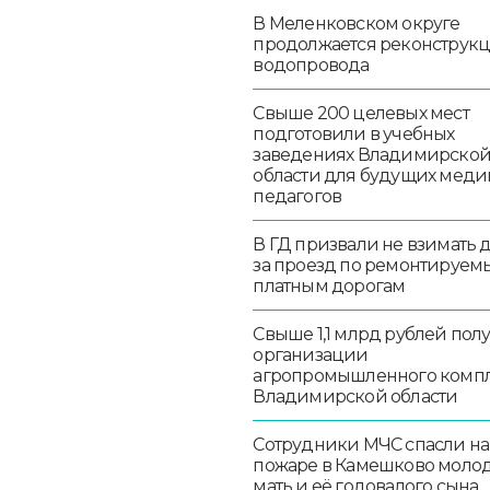
В Меленковском округе
продолжается реконструк
водопровода
Свыше 200 целевых мест
подготовили в учебных
заведениях Владимирско
области для будущих меди
педагогов
В ГД призвали не взимать 
за проезд по ремонтируем
платным дорогам
Свыше 1,1 млрд рублей пол
организации
агропромышленного комп
Владимирской области
Сотрудники МЧС спасли на
пожаре в Камешково моло
мать и её годовалого сына