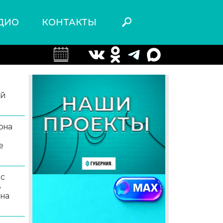
ДИО
КОНТАКТЫ
ой
она
е
 с
ь
 на