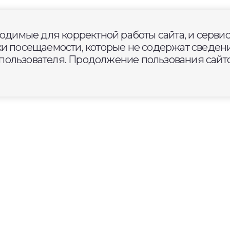
ходимые для корректной работы сайта, и серви
овская горка прокладывают
ки посещаемости, которые не содержат сведени
ногодетных семей
ользователя. Продолжение пользования сайто
териалом для
поселка Ставрово
тся почти 8 километров
аботы по выборке и
ов грунта, укладке