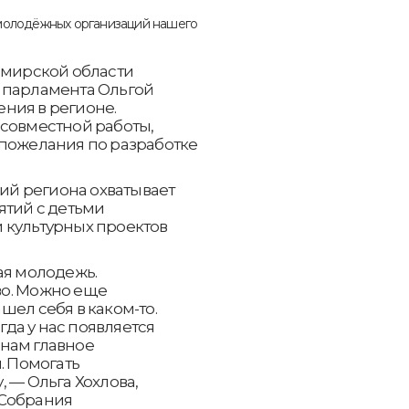
мирской области
 парламента Ольгой
ния в регионе.
 совместной работы,
 пожелания по разработке
й региона охватывает
ятий с детьми
 культурных проектов
ая молодежь.
во. Можно еще
шел себя в каком-то.
огда у нас появляется
нам главное
. Помогать
 — Ольга Хохлова,
 Собрания