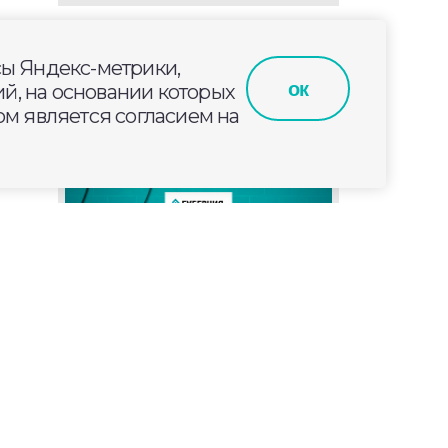
сы Яндекс-метрики,
ок
й, на основании которых
м является согласием на