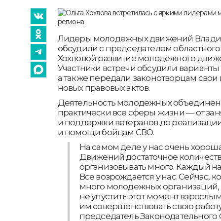
Лидеры молодежных движений Влади
обсудили с председателем областного
Хохловой развитие молодежного движе
Участники встречи обсудили варианты
а также передали законотворцам свои
новых правовых актов.
Деятельность молодежных объединени
практически все сферы жизни — от зан
и поддержки ветеранов до реализации
и помощи бойцам СВО.
На самом деле у нас очень хорош
Движений достаточное количест
организовывать много. Каждый на
Все возрождается у нас. Сейчас, к
много молодежных организаций, 
не упустить этот момент взрослым
им совершенствовать свою работу,
председатель Законодательного