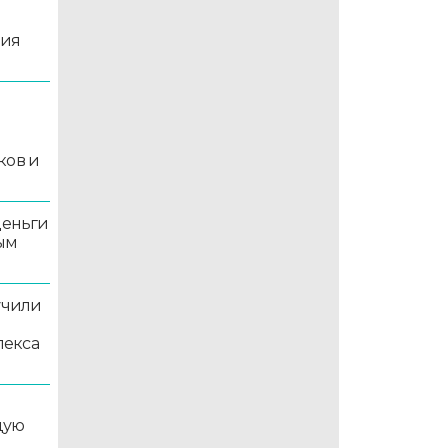
ция
й
ков и
деньги
ым
учили
лекса
дую