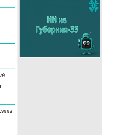
6
ей
д
узеев
в