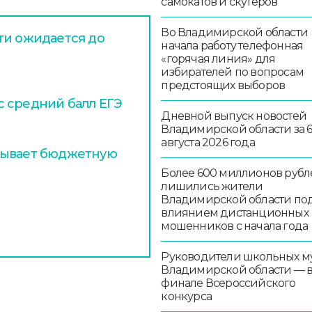
самокатов и скутеров
Во Владимирской области
ти ожидается до
начала работу телефонная
«горячая линия» для
избирателей по вопросам
предстоящих выборов
 средний балл ЕГЭ
Дневной выпуск новостей
Владимирской области за 
августа 2026 года
тывает бюджетную
Более 600 миллионов рубл
лишились жители
Владимирской области по
влиянием дистанционных
мошенников с начала года
Руководители школьных м
Владимирской области — 
финале Всероссийского
конкурса