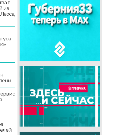
ва в
й из
 Лаоса,
ктура
 км
ен
епени
сервис
я
ра
телей