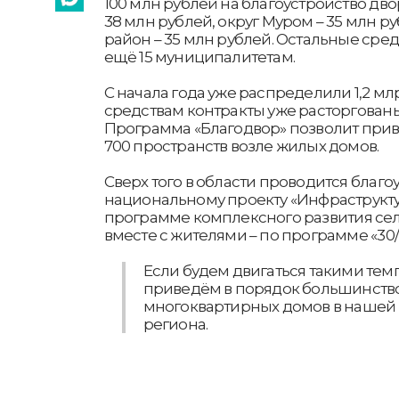
100 млн рублей на благоустройство дво
38 млн рублей, округ Муром – 35 млн 
район – 35 млн рублей. Остальные сре
ещё 15 муниципалитетам.
С начала года уже распределили 1,2 мл
средствам контракты уже расторгованы
Программа «Благодвор» позволит прив
700 пространств возле жилых домов.
Сверх того в области проводится благо
национальному проекту «Инфраструкту
программе комплексного развития сел
вместе с жителями – по программе «30/
Если будем двигаться такими темпа
приведём в порядок большинство
многоквартирных домов в нашей об
региона.