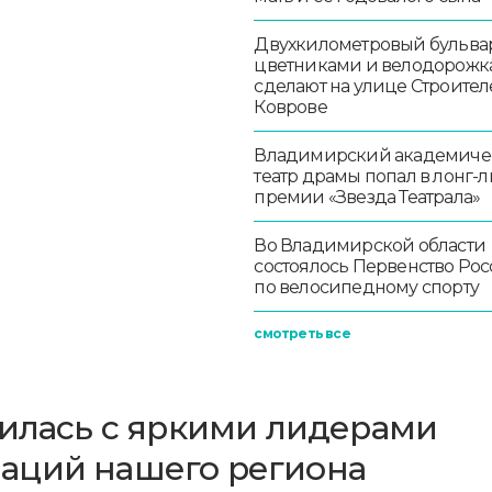
Двухкилометровый бульвар
цветниками и велодорож
сделают на улице Строител
Коврове
Владимирский академиче
театр драмы попал в лонг-л
премии «Звезда Театрала»
Во Владимирской области
состоялось Первенство Ро
по велосипедному спорту
смотреть все
тилась с яркими лидерами
аций нашего региона