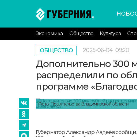
НОВО
Экономика
Общество
Культура
Спо
2025-06-04
09:20
ОБЩЕСТВО
Дополнительно 300 
распределили по об
программе «Благодв
Фото: Правительства Владимирской области
Губернатор Александр Авдеев сообщил