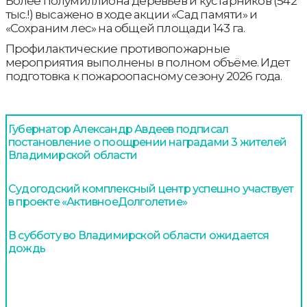
Более полумиллиона деревьев и кустарников (542
тыс.!) высажено в ходе акции «Сад памяти» и
«Сохраним лес» на общей площади 143 га.
Профилактические противопожарные
мероприятия выполнены в полном объёме. Идет
подготовка к пожароопасному сезону 2026 года.
Губернатор Александр Авдеев подписал
постановление о поощрении наградами 3 жителей
Владимирской области
Судогодский комплексный центр успешно участвует
в проекте «АктивноеДолголетие»
В субботу во Владимирской области ожидается
дождь