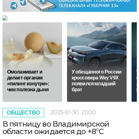
Омолаживает и
У обещанного России
V
делает органам
кроссовера Wey V9X
с
«пилинг изнутри»:
появился младший
A
чем полезна дыня
брат
п
2025-10-30
20:00
ОБЩЕСТВО
В пятницу во Владимирской
области ожидается до +8°С