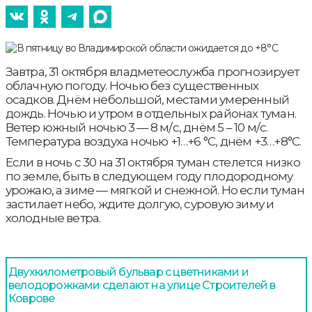
Завтра, 31 октября владметеослужба прогнозирует
облачную погоду. Ночью без существенных
осадков. Днём небольшой, местами умеренный
дождь. Ночью и утром в отдельных районах туман.
Ветер южный ночью 3 — 8 м/с, днём 5 – 10 м/с.
Температура воздуха ночью +1…+6 °С, днём +3…+8°С.
Если в ночь с 30 на 31 октября туман стелется низко
по земле, быть в следующем году плодородному
урожаю, а зиме — мягкой и снежной. Но если туман
застилает небо, ждите долгую, суровую зиму и
холодные ветра.
Двухкилометровый бульвар с цветниками и
велодорожками сделают на улице Строителей в
Коврове