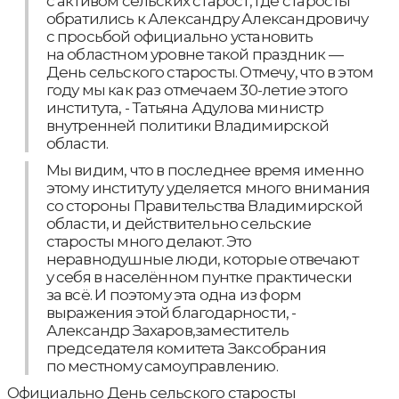
с активом сельских старост, где старосты
обратились к Александру Александровичу
с просьбой официально установить
на областном уровне такой праздник —
День сельского старосты. Отмечу, что в этом
году мы как раз отмечаем 30-летие этого
института, - Татьяна Адулова министр
внутренней политики Владимирской
области.
Мы видим, что в последнее время именно
этому институту уделяется много внимания
со стороны Правительства Владимирской
области, и действительно сельские
старосты много делают. Это
неравнодушные люди, которые отвечают
у себя в населённом пунтке практически
за всё. И поэтому эта одна из форм
выражения этой благодарности, -
Александр Захаров,заместитель
председателя комитета Заксобрания
по местному самоуправлению.
Официально День сельского старосты