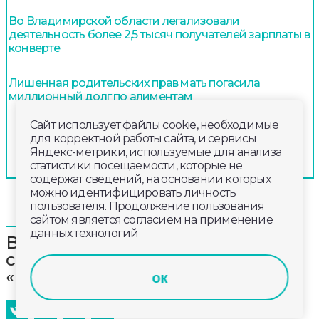
Во Владимирской области легализовали
деятельность более 2,5 тысяч получателей зарплаты в
конверте
Лишенная родительских прав мать погасила
миллионный долг по алиментам
Сайт использует файлы cookie, необходимые
для корректной работы сайта, и сервисы
Яндекс-метрики, используемые для анализа
статистики посещаемости, которые не
содержат сведений, на основании которых
можно идентифицировать личность
пользователя. Продолжение пользования
2025-10-30
19:20
ОБЩЕСТВО
сайтом является согласием на применение
данных технологий
В Суздале завершается работа по
созданию новой экспозиции
«Князь Дмитрий Пожарский»
ок