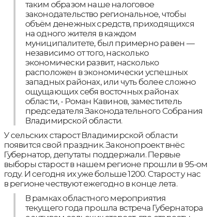
таким образом наше налоговое
законодательство региональное, чтобы
объём денежных средств, приходящихся
на одного жителя в каждом
муниципалитете, был примерно равен —
независимо от того, насколько
экономически развит, насколько
расположен в экономически успешных
западных районах, или чуть более сложно
ощущающих себя восточных районах
области, - Роман Кавинов, заместитель
председателя Законодательного Собрания
Владимирской области.
У сельских старост Владимирской области
появится свой праздник. Законопроект внёс
Губернатор, депутаты поддержали. Первые
выборы старост в нашем регионе прошли в 95-ом
году. И сегодня их уже больше 1200. Старост у нас
в регионе чествуют ежегодно в конце лета.
В рамках областного мероприятия
текущего года прошла встреча Губернатора