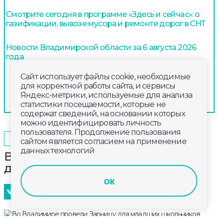
Смотрите сегодня в программе «Здесь и сейчас»: о
газификации, вывозе мусора и ремонте дорог в СНТ
Новости Владимирской области за 6 августа 2026
года
Сайт использует файлы cookie, необходимые
для корректной работы сайта, и сервисы
Яндекс-метрики, используемые для анализа
статистики посещаемости, которые не
содержат сведений, на основании которых
можно идентифицировать личность
пользователя. Продолжение пользования
2025-04-12
09:30
ОБЩЕСТВО
сайтом является согласием на применение
данных технологий
Во Владимире провели Зарницу
для младших школьников
ок