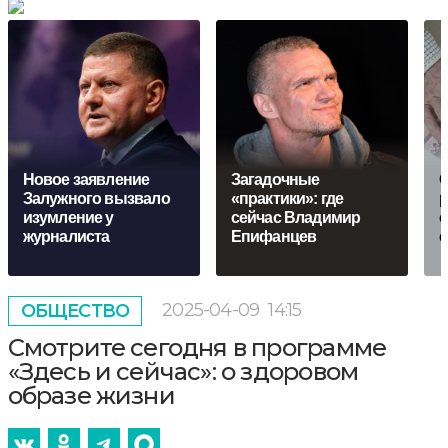
Новое заявление
Загадочные
С
Залужного вызвало
«практики»: где
р
изумление у
сейчас Владимир
с
журналиста
Епифанцев
с
2025-04-09
14:15
ОБЩЕСТВО
Смотрите сегодня в программе
«Здесь и сейчас»: о здоровом
образе жизни