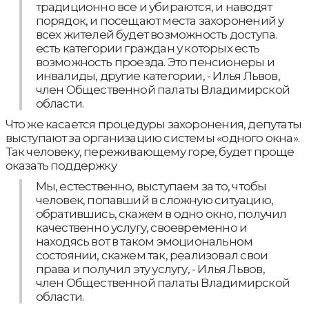
традиционно все и убираются, и наводят
порядок, и посещают места захоронений у
всех жителей будет возможность доступа.
есть категории граждан у которых есть
возможность проезда. Это пенсионеры и
инвалиды, другие категории, - Илья Львов,
член Общественной палаты Владимирской
области.
Что же касается процедуры захоронения, депутаты
выступают за организацию системы «одного окна».
Так человеку, переживающему горе, будет проще
оказать поддержку
Мы, естественно, выступаем за то, чтобы
человек, попавший в сложную ситуацию,
обратившись, скажем в одно окно, получил
качественно услугу, своевременно и
находясь вот в таком эмоциональном
состоянии, скажем так, реализовал свои
права и получил эту услугу, - Илья Львов,
член Общественной палаты Владимирской
области.