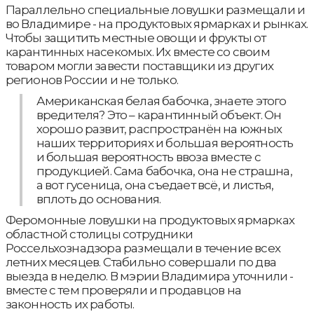
Параллельно специальные ловушки размещали и
во Владимире - на продуктовых ярмарках и рынках.
Чтобы защитить местные овощи и фрукты от
карантинных насекомых. Их вместе со своим
товаром могли завести поставщики из других
регионов России и не только.
Американская белая бабочка, знаете этого
вредителя? Это – карантинный объект. Он
хорошо развит, распространён на южных
наших территориях и большая вероятность
и большая вероятность ввоза вместе с
продукцией. Сама бабочка, она не страшна,
а вот гусеница, она съедает всё, и листья,
вплоть до основания.
Феромонные ловушки на продуктовых ярмарках
областной столицы сотрудники
Россельхознадзора размещали в течение всех
летних месяцев. Стабильно совершали по два
выезда в неделю. В мэрии Владимира уточнили -
вместе с тем проверяли и продавцов на
законность их работы.