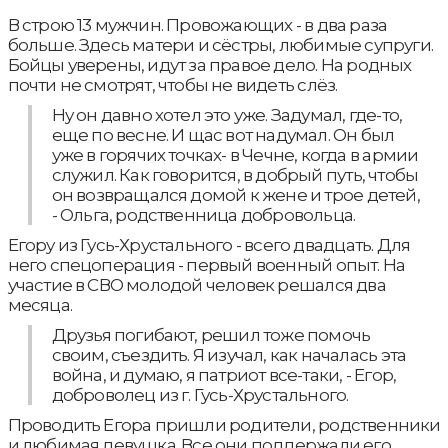
В строю 13 мужчин. Провожающих - в два раза
больше. Здесь матери и сёстры, любимые супруги.
Бойцы уверены, идут за правое дело. На родных
почти не смотрят, чтобы не видеть слёз.
Ну он давно хотел это уже. Задумал, где-то,
еще по весне. И щас вот надумал. Он был
уже в горячих точках- в Чечне, когда в армии
служил. Как говорится, в добрый путь, чтобы
он возвращался домой к жене и трое детей,
- Ольга, родственница добровольца.
Егору из Гусь-Хрустального - всего двадцать. Для
него спецоперация - первый военный опыт. На
участие в СВО молодой человек решался два
месяца.
Друзья погибают, решил тоже помочь
своим, съездить. Я изучал, как началась эта
война, и думаю, я патриот все-таки, - Егор,
доброволец из г. Гусь-Хрустального.
Проводить Егора пришли родители, родственники
и любимая девушка. Все они поддержали его