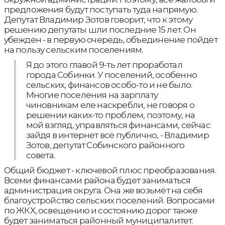
предложения будут поступать туда напрямую.
Депутат Владимир Зотов говорит, что к этому
решению депутаты шли последние 15 лет. Он
убежден - в первую очередь, объединение пойдёт
на пользу сельским поселениям.
Я до этого главой 9-ть лет проработал
города Собинки. У поселений, особенно
сельских, финансов особо-то и не было.
Многие поселения на зарплату
чиновникам еле наскребли, не говоря о
решении каких-то проблем, поэтому, на
мой взгляд, управляться финансами, сейчас
зайдя в интернет всё публично, - Владимир
Зотов, депутат Собинского районного
совета.
Общий бюджет - ключевой плюс преобразования.
Всеми финансами района будет заниматься
администрация округа. Она же возьмёт на себя
благоустройство сельских поселений. Вопросами
по ЖКХ, освещению и состоянию дорог также
будет заниматься районный муниципалитет.