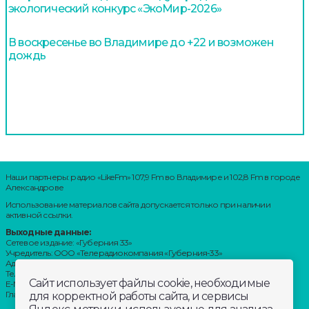
экологический конкурс «ЭкоМир-2026»
В воскресенье во Владимире до +22 и возможен
дождь
Наши партнеры: радио «LikeFm» 107,9 Fm во Владимире и 102,8 Fm в городе
Александрове
Использование материалов сайта допускается только при наличии
активной ссылки.
Выходные данные:
Сетевое издание: «Губерния 33»
Учредитель: ООО «Телерадиокомпания «Губерния-33»
Адрес: Воронцовский переулок, д.4.г. Владимир, 600000
Телефон: 8 (4922) 36-20-36.
Сайт использует файлы cookie, необходимые
E-Mail: news@trc33.ru
Главный редактор: Шилова Анастасия Олеговна.
для корректной работы сайта, и сервисы