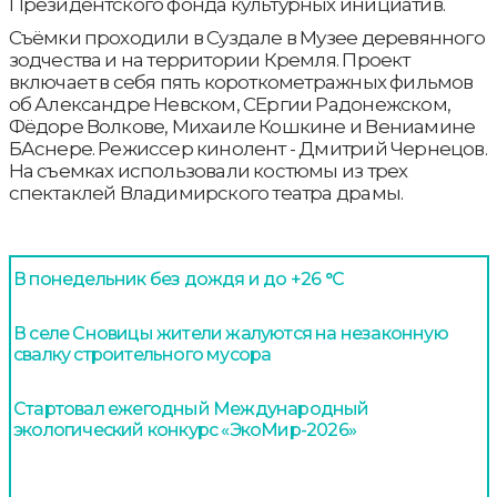
Президентского фонда культурных инициатив.
Съёмки проходили в Суздале в Музее деревянного
зодчества и на территории Кремля. Проект
включает в себя пять короткометражных фильмов
об Александре Невском, СЕргии Радонежском,
Фёдоре Волкове, Михаиле Кошкине и Вениамине
БАснере. Режиссер кинолент - Дмитрий Чернецов.
На съемках использовали костюмы из трех
спектаклей Владимирского театра драмы.
В понедельник без дождя и до +26 °С
В селе Сновицы жители жалуются на незаконную
свалку строительного мусора
Стартовал ежегодный Международный
экологический конкурс «ЭкоМир-2026»