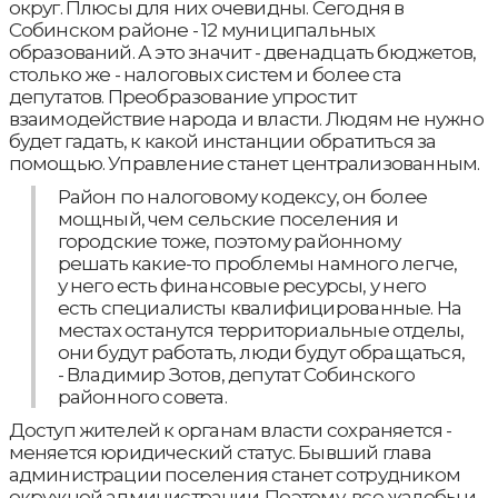
округ. Плюсы для них очевидны. Сегодня в
Собинском районе - 12 муниципальных
образований. А это значит - двенадцать бюджетов,
столько же - налоговых систем и более ста
депутатов. Преобразование упростит
взаимодействие народа и власти. Людям не нужно
будет гадать, к какой инстанции обратиться за
помощью. Управление станет централизованным.
Район по налоговому кодексу, он более
мощный, чем сельские поселения и
городские тоже, поэтому районному
решать какие-то проблемы намного легче,
у него есть финансовые ресурсы, у него
есть специалисты квалифицированные. На
местах останутся территориальные отделы,
они будут работать, люди будут обращаться,
- Владимир Зотов, депутат Собинского
районного совета.
Доступ жителей к органам власти сохраняется -
меняется юридический статус. Бывший глава
администрации поселения станет сотрудником
окружной администрации. Поэтому, все жалобы и