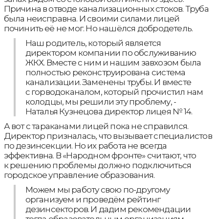
Причина в отводе канализационных стоков. Труба
была неисправна. И своими силами лицей
починить её не мог. Но нашёлся добродетель.
Наш родитель, который является
директором компании по обслуживанию
ЖКХ. Вместе с ним и нашим завхозом была
полностью реконструирована система
канализации. Заменены трубы. И вместе
с горводоканалом, который прочистил нам
колодцы, мы решили эту проблему, -
Наталья Кузнецова директор лицея № 14.
А вот с тараканами лицей пока не справился.
Директор призналась, что вызывает специалистов
по дезинсекции. Но их работа не всегда
эффективна. В «Народном фронте» считают, что
к решению проблемы должно подключиться
городское управление образования.
Можем мы работу свою по-другому
организуем и проведём рейтинг
дезинсекторов. И дадим рекомендации