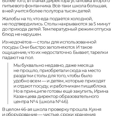
Более того, в планах директора установка второго
питьевого фонтанчика. Всё-таки школа большая,
в ней учится более полутора тысяч детей.
Жалобы на то, что еда подаётся холодной,
не подтвердились. Столы накрываются за 5 минут
до прихода детей. Температурный режим отпуска
блюд не нарушен.
Из недочётов — столы для использованной
посуды. Они быстро заполняются. И такое
ощущение, что их недостаточно. Бывает, тарелки
падают на пол.
Мы буквально недавно, даже месяца
не прошло, приобретали сюда на место
раздатки столы для того, чтобы было
удобно всем — и детям, которые приходят
и отдают посуду, и работникам пищеблока.
Но в принципе готовы ещё закупить, Ирина
Казанцева директор образовательного
центра № 4 (школа № 46).
В целом 46-ая школа проверку прошла. Кухня
и оборудование — чистые, сроки хранения