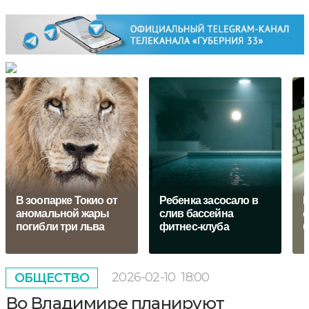
В зоопарке Токио от
Ребенка засосало в
В
аномальной жары
слив бассейна
с
погибли три льва
фитнес-клуба
б
2026-02-10
18:00
ОБЩЕСТВО
Во Владимире планируют