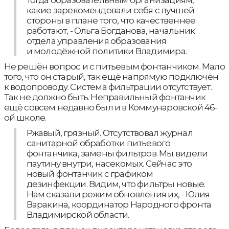
тогда образовательным организациям,
какие зарекомендовали себя с лучшей
стороны в плане того, что качественнее
работают, - Ольга Богданова, начальник
отдела управления образования
и молодёжной политики Владимира.
Не решён вопрос и с питьевым фонтанчиком. Мало
того, что он старый, так ещё напрямую подключён
к водопроводу. Система фильтрации отсутствует.
Так не должно быть. Неправильный фонтанчик
ещё совсем недавно был и в Коммунаровской 46-
ой школе.
Ржавый, грязный. Отсутствовал журнал
санитарной обработки питьевого
фонтанчика, замены фильтров. Мы видели
паутину внутри, насекомых. Сейчас это
новый фонтанчик с графиком
дезинфекции. Видим, что фильтры новые.
Нам сказали режим обновления их, - Юлия
Варакина, координатор Народного фронта
Владимирской области.