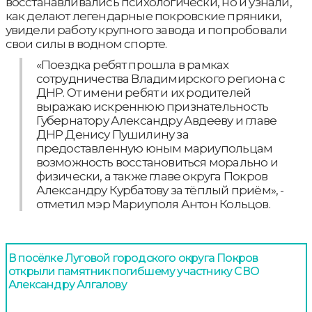
восстанавливались психологически, но и узнали,
как делают легендарные покровские пряники,
увидели работу крупного завода и попробовали
свои силы в водном спорте.
«Поездка ребят прошла в рамках
сотрудничества Владимирского региона с
ДНР. От имени ребят и их родителей
выражаю искреннюю признательность
Губернатору Александру Авдееву и главе
ДНР Денису Пушилину за
предоставленную юным мариупольцам
возможность восстановиться морально и
физически, а также главе округа Покров
Александру Курбатову за тёплый приём», -
отметил мэр Мариуполя Антон Кольцов.
В посёлке Луговой городского округа Покров
открыли памятник погибшему участнику СВО
Александру Алгалову