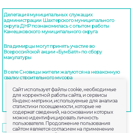
Делегация муниципальных служащих
администрации Шахтерского муниципального
округа ДНР познакомилась с опытом работы
Камешковского муниципального округа
Владимирцы могут принять участие во
Всероссийской акции «БумБатл» по сбору
макулатуры
В селе Сновицы жители жалуются на незаконную
свалку строительного мусора
Сайт использует файлы cookie, необходимые
для корректной работы сайта, и сервисы
Яндекс-метрики, используемые для анализа
статистики посещаемости, которые не
содержат сведений, на основании которых
можно идентифицировать личность
пользователя. Продолжение пользования
2026-05-20
11:00
ОБЩЕСТВО
сайтом является согласием на применение