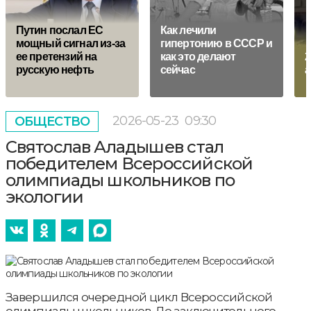
Путин послал ЕС
Как лечили
мощный сигнал из-за
гипертонию в СССР и
ее претензий на
как это делают
2
русскую нефть
сейчас
а
2026-05-23
09:30
ОБЩЕСТВО
Святослав Аладышев стал
победителем Всероссийской
олимпиады школьников по
экологии
Завершился очередной цикл Всероссийской
олимпиады школьников. До заключительного