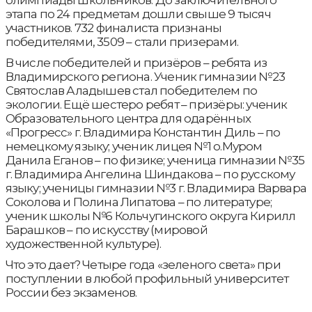
этапа по 24 предметам дошли свыше 9 тысяч
участников. 732 финалиста признаны
победителями, 3509 – стали призерами.
В числе победителей и призёров – ребята из
Владимирского региона. Ученик гимназии №23
Святослав Аладышев стал победителем по
экологии. Ещё шестеро ребят – призёры: ученик
Образовательного центра для одарённых
«Прогресс» г. Владимира Константин Диль – по
немецкому языку; ученик лицея №1 о.Муром
Данила Еганов – по физике; ученица гимназии №35
г. Владимира Ангелина Шиндакова – по русскому
языку; ученицы гимназии №3 г. Владимира Варвара
Соколова и Полина Липатова – по литературе;
ученик школы №6 Кольчугинского округа Кирилл
Барашков – по искусству (мировой
художественной культуре).
Что это дает? Четыре года «зеленого света» при
поступлении в любой профильный университет
России без экзаменов.