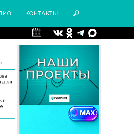
ДИО
КОНТАКТЫ
я
»
рав
 долг
ь в
ые