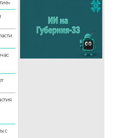
тие»
й
ласти
йчас
ют
астия
ы с