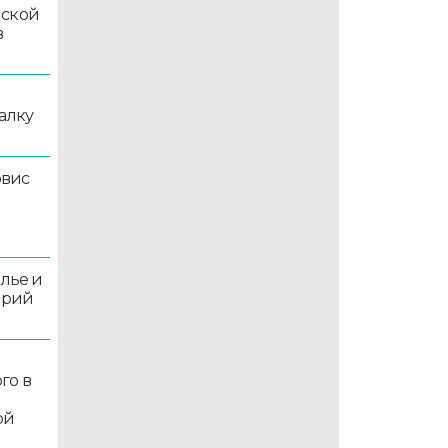
мской
в
алку
рвис
олье и
орий
го в
ой