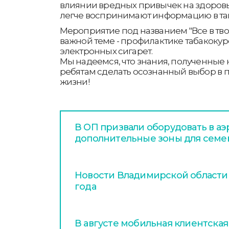
влиянии вредных привычек на здоровь
легче воспринимают информацию в та
Мероприятие под названием "Все в тво
важной теме - профилактике табакокур
электронных сигарет.
Мы надеемся, что знания, полученные н
ребятам сделать осознанный выбор в п
жизни!
В ОП призвали оборудовать в аэ
дополнительные зоны для семе
Новости Владимирской области з
года
В августе мобильная клиентская