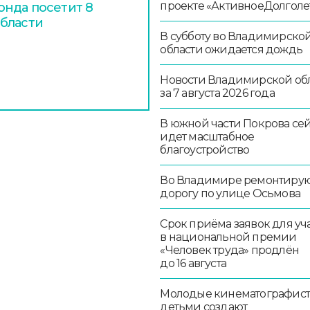
проекте «АктивноеДолголе
нда посетит 8
бласти
В субботу во Владимирско
области ожидается дождь
Новости Владимирской об
за 7 августа 2026 года
В южной части Покрова се
идет масштабное
благоустройство
Во Владимире ремонтиру
дорогу по улице Осьмова
Срок приёма заявок для уч
в национальной премии
«Человек труда» продлён
до 16 августа
Молодые кинематографист
детьми создают