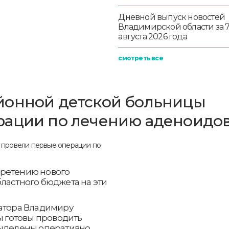
Дневной выпуск новостей
Владимирской области за 
августа 2026 года
смотреть все
йонной детской больницы
рации по лечению аденоидо
бретению нового
ластного бюджета на эти
натора Владимиру
ы готовы проводить
выделены оперативно.