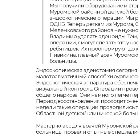
Мы получили оборудование и вто
Муромской районной детской бол
эндоскопические операции. Мы р
ОДКБ. Теперь деткам из Мурома, 
Меленковского районов не нужно 
Владимир удалять аденоиды. Тем,
операции, смогут сделать это у на
ребятишек. Их прооперируют до ко
Пивикина, главный врач Муромск
больницы.
Эндоскопическая аденотомия сегодня 
малотравматичный способ хирургическ
Эндоскопическая аппаратура обеспеч
визуальный контроль. Операции пров
общего наркоза. Они намного легче пе
Период восстановления проходит очень
недели такие операции проводились т
Областной детской клинической больн
Мастер-класс для врачей Муромской р
больницы провели опытные специалис