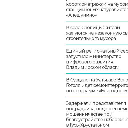
короткометражки на муро
станции юных натуралисто
«Алешунино»
В селе Сновицы жители
жалуются на незаконную св
строительного мусора
Единый региональный се
запустило министерство
цифрового развития
Владимирской области
В Суздале на бульваре Всп
Гоголя идет ремонт террит
по программе «Благодвор»
Задержали представителя
подрядчика, подозреваемо
мошенничестве при
благоустройстве набережн
в Гусь-Хрустальном