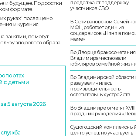
продолжают поддержку
е и будущее. Подростки
участников СВО
ком формате.
их руках" посвящено
В Селивановском Семейно
ения и курения
МФЦ работает один из
соцсервисов «Няня в помо
а занятии, помогут
маме»
ользу здорового образа
Во Дворце бракосочетания
Владимира чествовали
юбиляров семейной жизн
ропортах
Во Владимирской области в
й с детьми
раза увеличилась
производительность
осветительных устройств
а 5 августа 2026
Во Владимире отметят XVIII
праздник рукоделия «Лев
Судогодский комплексны
 служба
центр успешно участвует в