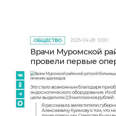
2025-04-28
10:00
ОБЩЕСТВО
Врачи Муромской ра
провели первые опе
Это стало возможным благодаря прио
эндоскопического оборудования. Из об
цели выделили 2,9 миллионов рублей.
Я рассказала заместителю губер
Алексеевичу Куимову о том, что м
такие операции. Средства были 