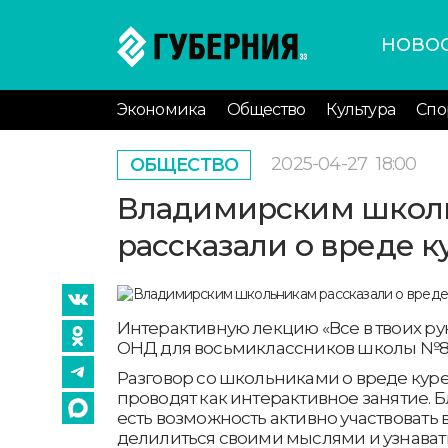
НОВО
Экономика
Общество
Культура
Спо
2025-04-27
18:00
ОБЩЕСТВО
Владимирским школ
рассказали о вреде 
Интерактивную лекцию «Все в твоих ру
ОНД для восьмиклассников школы №8
Разговор со школьниками о вреде кур
проводят как интерактивное занятие. Б
есть возможность активно участвовать 
делилиться своими мыслями и узнават