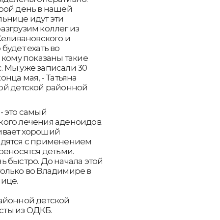
рой день в нашей
ьнице идут эти
азгрузим коллег из
Селивановского и
будет ехать во
 кому показаны такие
с. Мы уже записали 30
нца мая, - Татьяна
ой детской районной
- это самый
ого лечения аденоидов.
ивает хороший
одятся с применением
реносятся детьми.
 быстро. До начала этой
олько во Владимире в
ице.
айонной детской
ты из ОДКБ.