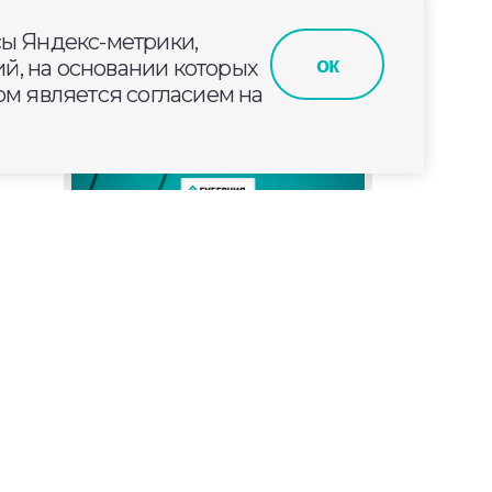
сы Яндекс-метрики,
ок
й, на основании которых
м является согласием на