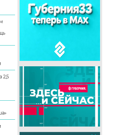
м
щь
и
 2,5
ша»
й